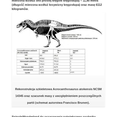
mierzona wzdłuż linii prostej kręgów kręgosłupa) – 11,90 metra
(długość mierzona wzdłuż krzywizny kręgosłupa) oraz masę 6112
kilogramów
.
Rekonstrukcja szkieletowa Acrocanthosaurus atokensis NCSM
14345 oraz szacunek masy z uwzględnieniem poszczególnych
partii (schemat autorstwa Francisco Brunen).
SpinoInWonderland do oszacowania największego osobnika