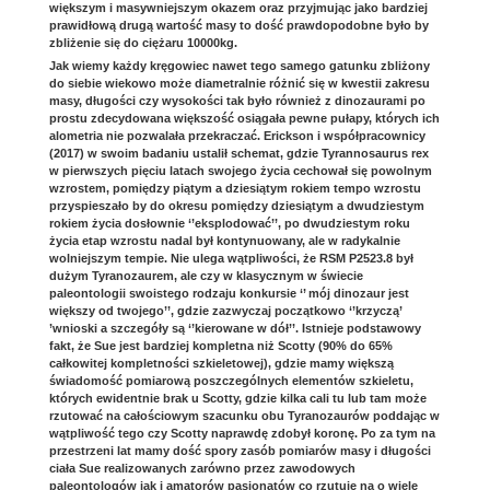
większym i masywniejszym okazem oraz przyjmując jako bardziej
prawidłową drugą wartość masy to dość prawdopodobne było by
zbliżenie się do ciężaru 10000kg.
Jak wiemy każdy kręgowiec nawet tego samego gatunku zbliżony
do siebie wiekowo może diametralnie różnić się w kwestii zakresu
masy, długości czy wysokości tak było również z dinozaurami po
prostu zdecydowana większość osiągała pewne pułapy, których ich
alometria nie pozwalała przekraczać. Erickson i współpracownicy
(2017) w swoim badaniu ustalił schemat, gdzie Tyrannosaurus rex
w pierwszych pięciu latach swojego życia cechował się powolnym
wzrostem, pomiędzy piątym a dziesiątym rokiem tempo wzrostu
przyspieszało by do okresu pomiędzy dziesiątym a dwudziestym
rokiem życia dosłownie ‘’eksplodować’’, po dwudziestym roku
życia etap wzrostu nadal był kontynuowany, ale w radykalnie
wolniejszym tempie. Nie ulega wątpliwości, że RSM P2523.8 był
dużym Tyranozaurem, ale czy w klasycznym w świecie
paleontologii swoistego rodzaju konkursie ‘’ mój dinozaur jest
większy od twojego’’, gdzie zazwyczaj początkowo ‘’krzyczą’
’wnioski a szczegóły są ‘’kierowane w dół’’. Istnieje podstawowy
fakt, że Sue jest bardziej kompletna niż Scotty (90% do 65%
całkowitej kompletności szkieletowej), gdzie mamy większą
świadomość pomiarową poszczególnych elementów szkieletu,
których ewidentnie brak u Scotty, gdzie kilka cali tu lub tam może
rzutować na całościowym szacunku obu Tyranozaurów poddając w
wątpliwość tego czy Scotty naprawdę zdobył koronę. Po za tym na
przestrzeni lat mamy dość spory zasób pomiarów masy i długości
ciała Sue realizowanych zarówno przez zawodowych
paleontologów jak i amatorów pasjonatów co rzutuje na o wiele