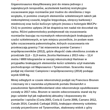
Giganotosaurus klasyfikowany jest do miana jednego z
największych teropodów, aczkolwiek bardziej restrykcyjne
oszacowanie jego rozmiarów jest trudne do określenia z tego
względu, iż pomimo znanych elementów szkieletowych takich jak
niekompletnej czaszki, kręgów kręgosłupa, obręczy barkowej i
miedniczej oraz kości kończyn tylnych (mowa o holotypie MUCPv-
Ch1) to pomimo upływu 24 lat drapieżca ten nadal nie doczekał się
opisu. Różni paleontolodzy podejmowali się oszacowania
rozmiarów bazując na rozmaitych rekonstrukcjach brakujących
części szkieletowych, w tym miejscu pozwólcie, że podam wam
tylko oszacowania paleontologów, których oszacowania nie
przekraczają granicy 7 lat mianowicie pomiar Carrano i
współpracowników (2012), gdzie długość ciała określona została w
przedziale 11,6 – 11,9 metra ,Scotta Hartmana z 2013 roku – 12,4
metra / 6800 kilogramów w swojej rekonstrukcji Hartman w
przypadku brakujących elementów kości szkieletu użył materiału
pochodzącego od Mapusaurus i Tyrannotitan. Szacunku masy
podjął się również Campione i współpracownicy (2014) podając
wynik 6349 kg.
Mniej odległych w czasie rekonstrukcji podjęli się Francisco Brunen
i nieznany mi z nazwiska użytkownik portalu DeviantArt o
pseudonimie SpinoInWonderland obie rekonstrukcje opublikowane
zostały w 2017 roku. Brunen w swoim odwzorowaniu starał się by
jego szkielet był jak najbardziej aktualny i dopasowany do
pomiarów i opisów (Coria 2003, Coria & Currie 2006, Carrano 2012,
Canale 2014, Canale& Carbajal 2015), brakujące elementy szkieletu
zostały przywrócone od Tyrannotitan, skalowany widok z góry