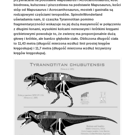
biodrowa, kulszowa i piszczelowa na podstawie Mapusaurus, kości
stóp od Mapusaurus i Acrocanthosaurus, mostek i gastralia są
rodzajowymi częściami teropodów. SpinoInWonderland
uświadamia nam, iż czaszka Tyrannotitan pomimo
fragmentaryczności wskazuje na jej dużą masywność w połączeniu
z długimi łonami, wysokimi kolcami nerwowymi i krótkimi kręgami
grzbietowymi powoduje to, że zwierzę ma proporcjonalnie dużą
głowę i krótkie, ale bardzo głębokie ciało. Obliczona długość ciała
to 11,43 metra (długość mierzona wzdłuż linii prostej kręgów
kręgosłupa) i 11,7 metra (długość mierzona wzdłuż krzywizny
kręgów kręgosłupa).