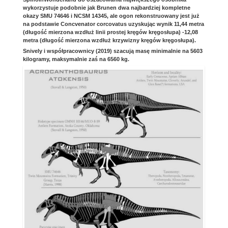
wykorzystuje podobnie jak Brunen dwa najbardziej kompletne
okazy SMU 74646 i NCSM 14345, ale ogon rekonstruowany jest już
na podstawie Concvenator corcovatus uzyskując wynik 11,44 metra
(długość mierzona wzdłuż linii prostej kręgów kręgosłupa) -12,08
metra (długość mierzona wzdłuż krzywizny kręgów kręgosłupa).
Snively i współpracownicy (2019) szacują masę minimalnie na 5603
kilogramy, maksymalnie zaś na 6560 kg.