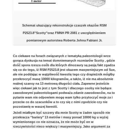
Schemat ukazujący rekonstrukcje czaszek okazów RSM
P2523.8’’Scotty’’oraz FMNH PR 2081 z uwzględnieniem
pomiarowym autorstwa Roberta Johna Fabiani Jr.
Co ciekawe na forach związanych z tematyką paleontologii wrze
gorąca dyskusja na temat domniemanych rozmiarów Scotty , gdzie
dość spora rzesza osób dla których dinozaury są pasją fakt zgadza
się co do tego, iż RSM P2523.8 jest okazem masywniejszym od Sue,
ale nie poddając w wątpliwość kwestię tego czy drapieżnik mógłby
przekroczyć masę 10000 kilogramów, a także, iż nie ma absolutnie
realnej szansy na 13 metrową długości ciała. Zapewne jesteście
więc ciekawi jak to jest z tym Scotty i dlaczego osoby nie będące
zawodowymi paleontologami podważa zdanie zawodowców, na to
pytanie wam nie odpowiem mogę wam tylko przytoczyć moje za i
przeciw co do szacunków a to czy się z nimi zgodzicie czy nie
pozostawię w waszej kwestii.
Jeżeli miałbym być szczery dla mnie Scotty w żaden sposób nie
przekracza ‘’bariery’’ 13 metrów i masy ponad 10000 kg u wyżej
wymienionego co nie oznacza, że nie może być on w
rzeczywistości nieco większy i masywniejszy. Jako argument za