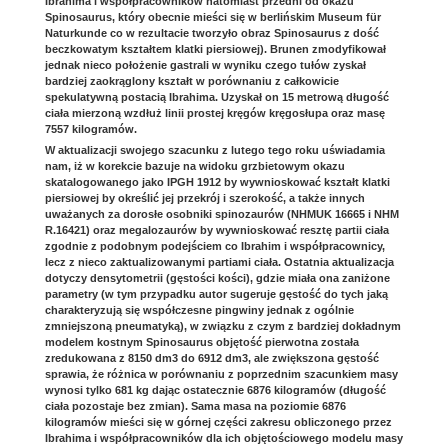
Ibrahima i współpracowników natomiast przedni od okazu
Spinosaurus, który obecnie mieści się w berlińskim Museum für
Naturkunde co w rezultacie tworzyło obraz Spinosaurus z dość
beczkowatym kształtem klatki piersiowej). Brunen zmodyfikował
jednak nieco położenie gastrali w wyniku czego tułów zyskał
bardziej zaokrąglony kształt w porównaniu z całkowicie
spekulatywną postacią Ibrahima. Uzyskał on 15 metrową długość
ciała mierzoną wzdłuż linii prostej kręgów kręgosłupa oraz masę
7557 kilogramów.
W aktualizacji swojego szacunku z lutego tego roku uświadamia
nam, iż w korekcie bazuje na widoku grzbietowym okazu
skatalogowanego jako IPGH 1912 by wywnioskować kształt klatki
piersiowej by określić jej przekrój i szerokość, a także innych
uważanych za dorosłe osobniki spinozaurów (NHMUK 16665 i NHM
R.16421) oraz megalozaurów by wywnioskować resztę partii ciała
zgodnie z podobnym podejściem co Ibrahim i współpracownicy,
lecz z nieco zaktualizowanymi partiami ciała. Ostatnia aktualizacja
dotyczy densytometrii (gęstości kości), gdzie miała ona zaniżone
parametry (w tym przypadku autor sugeruje gęstość do tych jaką
charakteryzują się współczesne pingwiny jednak z ogólnie
zmniejszoną pneumatyką), w związku z czym z bardziej dokładnym
modelem kostnym Spinosaurus objętość pierwotna została
zredukowana z 8150 dm3 do 6912 dm3, ale zwiększona gęstość
sprawia, że różnica w porównaniu z poprzednim szacunkiem masy
wynosi tylko 681 kg dając ostatecznie 6876 kilogramów (długość
ciała pozostaje bez zmian). Sama masa na poziomie 6876
kilogramów mieści się w górnej części zakresu obliczonego przez
Ibrahima i współpracowników dla ich objętościowego modelu masy