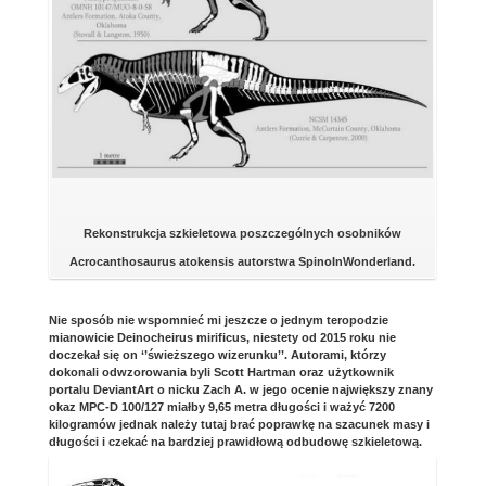
Rekonstrukcja szkieletowa poszczególnych osobników
Acrocanthosaurus atokensis autorstwa SpinoInWonderland.
Nie sposób nie wspomnieć mi jeszcze o jednym teropodzie
mianowicie Deinocheirus mirificus, niestety od 2015 roku nie
doczekał się on ‘’świeższego wizerunku’’. Autorami, którzy
dokonali odwzorowania byli Scott Hartman oraz użytkownik
portalu DeviantArt o nicku Zach A. w jego ocenie największy znany
okaz MPC-D 100/127 miałby 9,65 metra długości i ważyć 7200
kilogramów jednak należy tutaj brać poprawkę na szacunek masy i
długości i czekać na bardziej prawidłową odbudowę szkieletową.