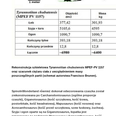
Rekonstrukcja szkieletowa Tyrannotitan chubutensis MPEF-PV 1157
oraz szacunek ciężaru ciała z uwzględnieniem masy
poszczególnych partii (schemat autorstwa Francisco Brunen).
SpinoInWonderland również dokonał odwzorowania czaszka został
zrekonstruowana po Carcharodontosaurus (ogólne proporcje
czaszki), Giganotosaurus (kość szczękowa, kość łzowa,
postorbitale, kość kwadratowa), Mapusaurus (kość nosowa) oraz
Acrocanthosaurus (kość przed szczękowa, szew łuskowy, żuchwa).
Szyja i ogon oparte są na Giganotosaurus, łopatka jest
przywracana na podstawie Mapusaurus i Acrocanthosaurus, kość