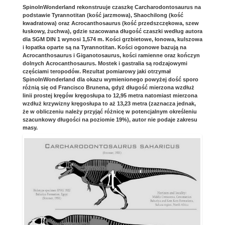
SpinoInWonderland rekonstruuje czaszkę Carcharodontosaurus na
podstawie Tyrannotitan (kość jarzmowa), Shaochilong (kość
kwadratowa) oraz Acrocanthosaurus (kość przedszczękowa, szew
łuskowy, żuchwa), gdzie szacowana długość czaszki według autora
dla SGM DIN 1 wynosi 1,574 m. Kości grzbietowe, łonowa, kulszowa
i łopatka oparte są na Tyrannotitan. Kości ogonowe bazują na
Acrocanthosaurus i Giganotosaurus, kości ramienne oraz kończyn
dolnych Acrocanthosaurus. Mostek i gastralia są rodzajowymi
częściami teropodów. Rezultat pomiarowy jaki otrzymał
SpinoInWonderland dla okazu wymienionego powyżej dość sporo
różnią się od Francisco Brunena, gdyż długość mierzona wzdłuż
linii prostej kręgów kręgosłupa to 12,95 metra natomiast mierzona
wzdłuż krzywizny kręgosłupa to aż 13,23 metra (zaznacza jednak,
że w obliczeniu należy przyjąć różnicę w potencjalnym określeniu
szacunkowy długości na poziomie 19%), autor nie podaje zakresu
masy.