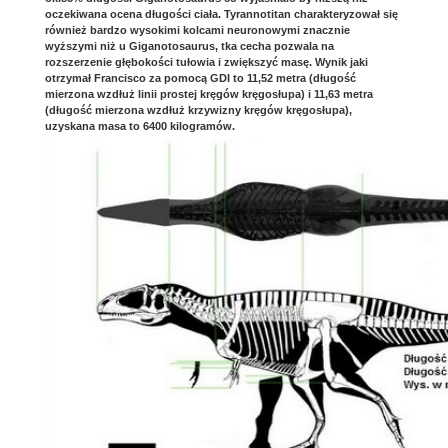
oczekiwana ocena długości ciała. Tyrannotitan charakteryzował się
również bardzo wysokimi kolcami neuronowymi znacznie
wyższymi niż u Giganotosaurus, tka cecha pozwala na
rozszerzenie głębokości tułowia i zwiększyć masę. Wynik jaki
otrzymał Francisco za pomocą GDI to 11,52 metra (długość
mierzona wzdłuż linii prostej kręgów kręgosłupa) i 11,63 metra
(długość mierzona wzdłuż krzywizny kręgów kręgosłupa),
uzyskana masa to 6400 kilogramów.