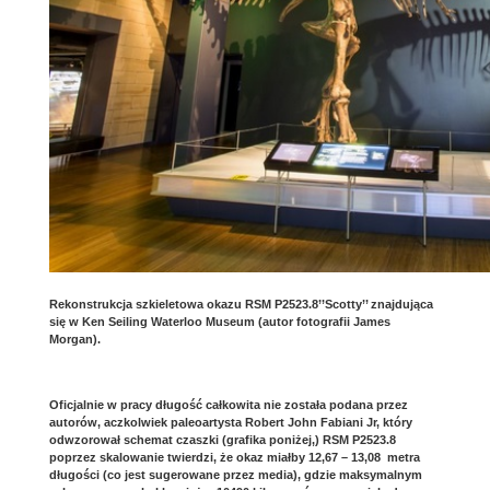
Rekonstrukcja szkieletowa okazu RSM P2523.8’’Scotty’’ znajdująca
się w Ken Seiling Waterloo Museum (autor fotografii James
Morgan).
Oficjalnie w pracy długość całkowita nie została podana przez
autorów, aczkolwiek paleoartysta Robert John Fabiani Jr, który
odwzorował schemat czaszki (grafika poniżej,) RSM P2523.8
poprzez skalowanie twierdzi, że okaz miałby 12,67 – 13,08 metra
długości (co jest sugerowane przez media), gdzie maksymalnym