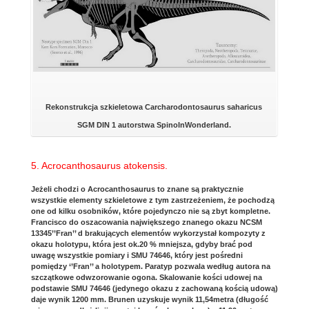
Rekonstrukcja szkieletowa Carcharodontosaurus saharicus
SGM DIN 1 autorstwa SpinoInWonderland.
5. Acrocanthosaurus atokensis.
Jeżeli chodzi o Acrocanthosaurus to znane są praktycznie
wszystkie elementy szkieletowe z tym zastrzeżeniem, że pochodzą
one od kilku osobników, które pojedynczo nie są zbyt kompletne.
Francisco do oszacowania największego znanego okazu NCSM
13345’’Fran’’ d brakujących elementów wykorzystał kompozyty z
okazu holotypu, która jest ok.20 % mniejsza, gdyby brać pod
uwagę wszystkie pomiary i SMU 74646, który jest pośredni
pomiędzy ‘’Fran’’ a holotypem. Paratyp pozwala według autora na
szczątkowe odwzorowanie ogona. Skalowanie kości udowej na
podstawie SMU 74646 (jedynego okazu z zachowaną kością udową)
daje wynik 1200 mm. Brunen uzyskuje wynik 11,54metra (długość