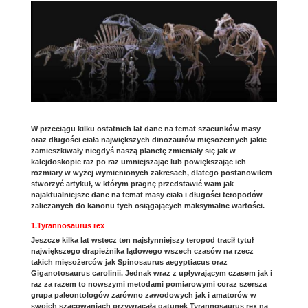
W przeciągu kilku ostatnich lat dane na temat szacunków masy
oraz długości ciała największych dinozaurów mięsożernych jakie
zamieszkiwały niegdyś naszą planetę zmieniały się jak w
kalejdoskopie raz po raz umniejszając lub powiększając ich
rozmiary w wyżej wymienionych zakresach, dlatego postanowiłem
stworzyć artykuł, w którym pragnę przedstawić wam jak
najaktualniejsze dane na temat masy ciała i długości teropodów
zaliczanych do kanonu tych osiągających maksymalne wartości.
1.Tyrannosaurus rex
Jeszcze kilka lat wstecz ten najsłynniejszy teropod tracił tytuł
największego drapieżnika lądowego wszech czasów na rzecz
takich mięsożerców jak Spinosaurus aegyptiacus oraz
Giganotosaurus carolinii. Jednak wraz z upływającym czasem jak i
raz za razem to nowszymi metodami pomiarowymi coraz szersza
grupa paleontologów zarówno zawodowych jak i amatorów w
swoich szacowaniach przywracała gatunek Tyrannosaurus rex na