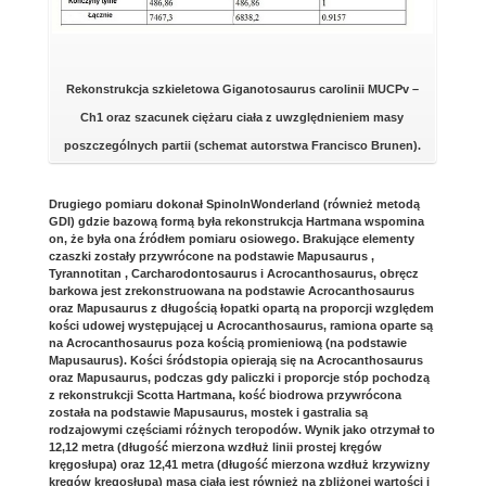
Rekonstrukcja szkieletowa Giganotosaurus carolinii MUCPv –
Ch1 oraz szacunek ciężaru ciała z uwzględnieniem masy
poszczególnych partii (schemat autorstwa Francisco Brunen).
Drugiego pomiaru dokonał SpinoInWonderland (również metodą
GDI) gdzie bazową formą była rekonstrukcja Hartmana wspomina
on, że była ona źródłem pomiaru osiowego. Brakujące elementy
czaszki zostały przywrócone na podstawie Mapusaurus ,
Tyrannotitan , Carcharodontosaurus i Acrocanthosaurus, obręcz
barkowa jest zrekonstruowana na podstawie Acrocanthosaurus
oraz Mapusaurus z długością łopatki opartą na proporcji względem
kości udowej występującej u Acrocanthosaurus, ramiona oparte są
na Acrocanthosaurus poza kością promieniową (na podstawie
Mapusaurus). Kości śródstopia opierają się na Acrocanthosaurus
oraz Mapusaurus, podczas gdy paliczki i proporcje stóp pochodzą
z rekonstrukcji Scotta Hartmana, kość biodrowa przywrócona
została na podstawie Mapusaurus, mostek i gastralia są
rodzajowymi częściami różnych teropodów. Wynik jako otrzymał to
12,12 metra (długość mierzona wzdłuż linii prostej kręgów
kręgosłupa) oraz 12,41 metra (długość mierzona wzdłuż krzywizny
kręgów kręgosłupa) masa ciała jest również na zbliżonej wartości i