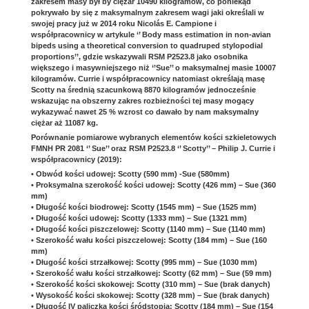
zakresem masy był by ciężar 10490 kilogramów, co poniekąd
pokrywało by się z maksymalnym zakresem wagi jaki określali w
swojej pracy już w 2014 roku Nicolás E. Campione i
współpracownicy w artykule ‘’ Body mass estimation in non‐avian
bipeds using a theoretical conversion to quadruped stylopodial
proportions’’, gdzie wskazywali RSM P2523.8 jako osobnika
większego i masywniejszego niż ‘’Sue’’ o maksymalnej masie 10007
kilogramów. Currie i współpracownicy natomiast określają masę
Scotty na średnią szacunkową 8870 kilogramów jednocześnie
wskazując na obszerny zakres rozbieżności tej masy mogący
wykazywać nawet 25 % wzrost co dawało by nam maksymalny
ciężar aż 11087 kg.
Porównanie pomiarowe wybranych elementów kości szkieletowych
FMNH PR 2081 ‘’ Sue’’ oraz RSM P2523.8 ‘’ Scotty’’ – Philip J. Currie i
współpracownicy (2019):
• Obwód kości udowej: Scotty (590 mm) -Sue (580mm)
• Proksymalna szerokość kości udowej: Scotty (426 mm) – Sue (360
mm)
• Długość kości biodrowej: Scotty (1545 mm) – Sue (1525 mm)
• Długość kości udowej: Scotty (1333 mm) – Sue (1321 mm)
• Długość kości piszczelowej: Scotty (1140 mm) – Sue (1140 mm)
• Szerokość wału kości piszczelowej: Scotty (184 mm) – Sue (160
mm)
• Długość kości strzałkowej: Scotty (995 mm) – Sue (1030 mm)
• Szerokość wału kości strzałkowej: Scotty (62 mm) – Sue (59 mm)
• Szerokość kości skokowej: Scotty (310 mm) – Sue (brak danych)
• Wysokość kości skokowej: Scotty (328 mm) – Sue (brak danych)
• Długość IV paliczka kości śródstopia: Scotty (184 mm) – Sue (154