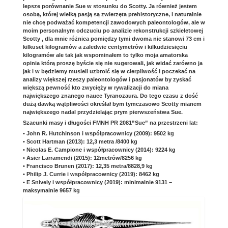
lepsze porównanie Sue w stosunku do Scotty. Ja również jestem
osobą, której wielką pasją są zwierzęta prehistoryczne, i naturalnie
nie chcę podważać kompetencji zawodowych paleontologów, ale w
moim personalnym odczuciu po analizie rekonstrukcji szkieletowej
Scotty , dla mnie różnica pomiędzy tymi dwoma nie stanowi 73 cm i
kilkuset kilogramów a zaledwie centymetrów i kilkudziesięciu
kilogramów ale tak jak wspominałem to tylko moja amatorska
opinia którą proszę byście się nie sugerowali, jak widać zarówno ja
jak i w będziemy musieli uzbroić się w cierpliwość i poczekać na
analizy większej rzeszy paleontologów i pasjonatów by zyskać
większą pewność kto zwycięży w rywalizacji do miana
największego znanego nauce Tyranozaura. Do tego czasu z dość
dużą dawką wątpliwości określał bym tymczasowo Scotty mianem
największego nadal przydzielając prym pierwszeństwa Sue.
Szacunki masy i długości FMNH PR 2081”Sue” na przestrzeni lat:
• John R. Hutchinson i współpracownicy (2009): 9502 kg
• Scott Hartman (2013): 12,3 metra /8400 kg
• Nicolas E. Campione i współpracownicy (2014): 9224 kg
• Asier Larramendi (2015): 12metrów/8256 kg
• Francisco Brunen (2017): 12,35 metra/8828,9 kg
• Philip J. Currie i współpracownicy (2019): 8462 kg
• E Snively i współpracownicy (2019): minimalnie 9131 –
maksymalnie 9657 kg