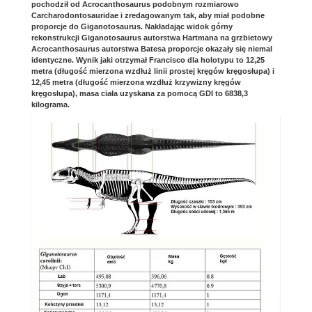
pochodził od Acrocanthosaurus podobnym rozmiarowo
Carcharodontosauridae i zredagowanym tak, aby miał podobne
proporcje do Giganotosaurus. Nakładając widok górny
rekonstrukcji Giganotosaurus autorstwa Hartmana na grzbietowy
Acrocanthosaurus autorstwa Batesa proporcje okazały się niemal
identyczne. Wynik jaki otrzymał Francisco dla holotypu to 12,25
metra (długość mierzona wzdłuż linii prostej kręgów kręgosłupa) i
12,45 metra (długość mierzona wzdłuż krzywizny kręgów
kręgosłupa), masa ciała uzyskana za pomocą GDI to 6838,3
kilograma.