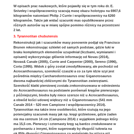
W opisach prac naukowych, które pojawiły się w tym roku dr. E.
Sniveley i współpracownicy szacują masę okazu holotypu na 6907,6
kilogramów natomiast Philip J Currie i współpracownicy na 6260
kilogramów. Także jak widać szacunki mas opublikowane przez
różnych autorów są w miarę spójne pomimo różnicy na przestrzeni
2 lat.
3. Tyrannotitan chubutensis
Rekonstrukcji jak i szacunków masy ponownie podjął się Francisco
Brunen rekonstruując szkielet od samych podstaw, gdzie luki w
braku kompletnych elementów uzupełniał (liczbami, wymiarami i
opisami) wykorzystując głównie informację od Novas (2014),
Novas& Canale (2005), Currie and Carpenter (2000), Sereno (1996),
Coria (1995). Widok z góry został zmodyfikowany, ale pochodzi od
Acrocanthosaurus, szerokość czaszki a co za tym idzie szyi jest
pośrednia między Carcharodontosaurus oraz Giganotosaurus
dwoma najbardziej zbliżonymi do Tyrannotitan zwierzętami.
Szerokość klatki piersiowej została zrekonstruowana w odniesieniu
do Acrocanthosaurus na podstawie porównań kręgów pierwszego
z późniejszymi, biodra były nieco szersze niż u Acrocanthosaurus,
a obwód kości udowej większy niż u Giganotosaurus (541 mm
Canale 2014 – 520 mm Campione i współpracownicy 2014).
Tyrannotitan ma także inne osobliwości, które rzutują na jego
potencjalny szacunek masy jak np. kręgi grzbietowe, gdzie żaden
nie ma centrum 14 cm (Campione 2014) z wyjątkiem jednego który
ma 15,5 cm. Pierwszy i czternasty kręg są bardzo zredukowane w
porównaniu z innymi, które sugerowały by długość tułowia na
ok.85% długości Giganotosaurus co wyjaśniało by niższą niż