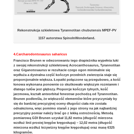
Rekonstrukcja szkieletowa Tyrannotitan chubutensis MPEF-PV
1157 autorstwa SpinoInWonderland.
4.Carcharodontosaurus saharicus
Francisco Brunen w odwzorowaniu tego drapieżnika wypełnia luki
z swojej rekonstrukcji szkieletowej Acrocanthosaurus, Tyrannotitan
oraz Giganotosaurus w rezultacie czego ogon minimalnie się
wydłuża a dystralna część kończyn przednich zwierzęcia staje się
proporcjonalnie większa. Łopatki połączone są przegubowo, a kość
łonowa wykonana ponownie co skutkowało większym rozmiarem i
dlatego tułów jest głębszy. Proporcje kończyn tylnych, kość
jarzmowa, kształt anteorbital fenestrae pochodzą od Tyrannotitan.
Brunen podkreśla, że większość elementów które przyczyniały by
się do bardziej precyzyjnej oceny długości ciała nie została
odnaleziona, więc pomimo starań z jego strony na jak najbardziej
precyzyjny pomiar należy brać go z lekką ostrożnością. Metodą
pomiarową GDI Brunen uzyskał 11,82 metra (długość mierzona
wzdłuż linii prostej kręgów kręgosłupa) – 12,02 metra (długość
mierzona wzdłuż krzywizny kręgów kręgosłupa) oraz masę 6325
kilogramów.