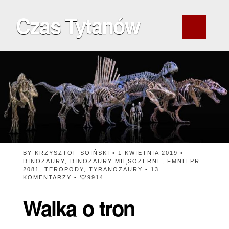
Czas Tytanów
BY
KRZYSZTOF SOIŃSKI
• 1 KWIETNIA 2019 •
DINOZAURY
,
DINOZAURY MIĘSOŻERNE
,
FMNH PR
2081
,
TEROPODY
,
TYRANOZAURY
•
13
KOMENTARZY
•
9914
Walka o tron