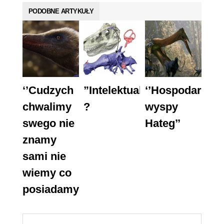
PODOBNE ARTYKUŁY
‘’Cudzych
”Intelektualiści”
‘’Hospodar
chwalimy
?
wyspy
swego nie
Hateg’’
znamy
sami nie
wiemy co
posiadamy’’