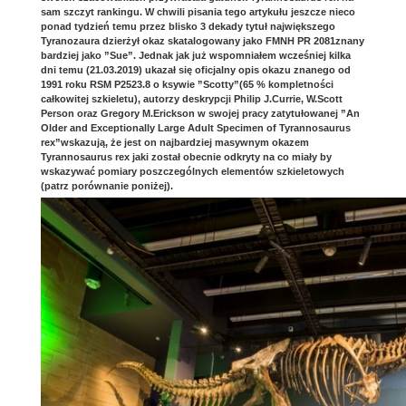
sam szczyt rankingu. W chwili pisania tego artykułu jeszcze nieco
ponad tydzień temu przez blisko 3 dekady tytuł największego
Tyranozaura dzierżył okaz skatalogowany jako FMNH PR 2081znany
bardziej jako ”Sue”. Jednak jak już wspomniałem wcześniej kilka
dni temu (21.03.2019) ukazał się oficjalny opis okazu znanego od
1991 roku RSM P2523.8 o ksywie ”Scotty”(65 % kompletności
całkowitej szkieletu), autorzy deskrypcji Philip J.Currie, W.Scott
Person oraz Gregory M.Erickson w swojej pracy zatytułowanej ”An
Older and Exceptionally Large Adult Specimen of Tyrannosaurus
rex”wskazują, że jest on najbardziej masywnym okazem
Tyrannosaurus rex jaki został obecnie odkryty na co miały by
wskazywać pomiary poszczególnych elementów szkieletowych
(patrz porównanie poniżej).