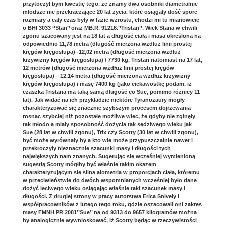
przytoczył bym kwestię tego, że znamy dwa osobniki diametralnie
młodsze nie przekraczające 20 lat życia, które osiągały dość spore
rozmiary a cały czas były w fazie wzrostu, chodzi mi tu mianowicie
o BHI 3033 ‘’Stan’’ oraz MB.R. 91216.’’Tristan’’. Wiek Stana w chwili
zgonu szacowany jest na 18 lat a długość ciała i masa określona na
odpowiednio 11,78 metra (długość mierzona wzdłuż linii prostej
kręgów kręgosłupa) -12,02 metra (długość mierzona wzdłuż
krzywizny kręgów kręgosłupa) / 7730 kg, Tristan natomiast na 17 lat,
12 metrów (długość mierzona wzdłuż linii prostej kręgów
kręgosłupa) – 12,14 metra (długość mierzona wzdłuż krzywizny
kręgów kręgosłupa) i masę 7400 kg (jako ciekawostkę podam, iż
czaszka Tristana ma taką samą długość co Sue, pomimo różnicy 11
lat). Jak widać na ich przykładzie niektóre Tyranozaury mogły
charakteryzować się znacznie szybszym procesem dojrzewania
rosnąc szybciej niż pozostałe możliwe więc, że gdyby nie zginęły
tak młodo a miały sposobność dożycia tak sędziwego wieku jak
Sue (28 lat w chwili zgonu), Trix czy Scotty (30 lat w chwili zgonu),
być może wyrównały by a kto wie może przypuszczalnie nawet i
przekroczyły nieznacznie szacunki masy i długości tych
największych nam znanych. Sugerując się wcześniej wymienioną
sugestią Scotty mógłby być właśnie takim okazem
charakteryzującym się silna alometria w proporcjach ciała, któremu
w przeciwieństwie do dwóch wspomnianych wcześniej było dane
dożyć leciwego wieku osiągając właśnie taki szacunek masy i
długości. Z drugiej strony w pracy autorstwa Erica Snively i
współpracowników z lutego tego roku, gdzie oszacowali oni zakres
masy FMNH PR 2081’’Sue’’ na od 9313 do 9657 kilogramów można
by analogicznie wywnioskować, iż Scotty będąc w rzeczywistości