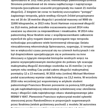
Spinosaurus w 1912 roku przez niemieckiego paleontologa Ernesta
Stromera pretendował od do miana najdłuższego i najcięższego
teropoda (początkowe szacunki przypisywały mu nawet 21 metrów
długości). Z biegiem lat coraz to bardziej uszczuplano ‘’potęgę’’
żaglastego teropoda, gdzie według różnych źródeł przypisywano
mu od 16 do 18 metrów długości i przedział masowy od 9000 do
11000 kilogramów, w 2013 roku Scott Hartman oszacował długość
na 15,6 metra, jednak wszelkie oszacowania sprzed 2014 roku
uważane są obecnie za nieprawidłowe i nieaktualne. W 2014 roku
paleontolog Nizar Ibrahim wraz z współpracownikami całkowicie
wywrócił do góry nogami dawne postrzeganie tego teropoda
wzbudzając początkowo wiele kontrowersji obrazując światu
nieszablonową rekonstrukcję Spinosaurus, sugerując, iż teropod
ten w większości czasu poruszał się na czterech kończynach i nie
był drapieżnikiem specjalizującym się w polowaniu na inne
dinozaury a żyjącym nieopodal biotopów wodnych wręcz na
pewno wyspecjalizowanym ewolucyjnie do połowu ryb szacując
maksymalną długość dorosłego osobnika na 15 metrów ( w tym
samym roku według Cau podał zakres długości maksymalnej
pomiędzy 12 a 13 metrami). W 2016 roku (online) Michael Mortimer
podał szacunkowy wymiar ciała holotypu na 13,2 metra. W wrześniu
2016 roku wcześniej już wspomniany w artykule student
paleontologii Francisco Brunen ponownie za pomocą GDI podjął
się jak najdokładniejszej rekonstrukcji szkieletowej oraz określenia
masy i długości ciała największego okazu skatalogowanego jako
MSNM V 4047. Pierwotnie Francisco wykorzystał model sylwetki
stworzonej przez RandomDinos w proporcjach sugerowanych
przez Ibrahima (widok grzbietowy pochodź z modelu 3d autorstwa