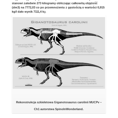
stanowi zaledwie 273 kilogramy obliczając całkowitą objętość
(dm3) na 7772,03 co po przemnożeniu z gęstością o wartości 0,915
kg/l dało wynik 7111,4 k
g.
Rekonstrukcja szkieletowa Giganotosaurus carolinii MUCPv –
Ch1 autorstwa SpinoInWonderland.