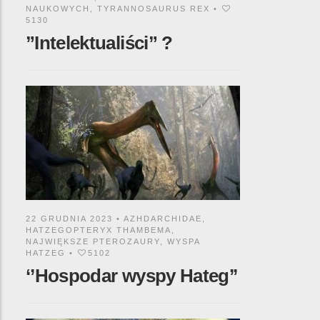
NAUKOWYCH
,
TYRANNOSAURUS REX
•
5130
”Intelektualiści” ?
22 GRUDNIA 2023 •
AZHDARCHIDAE
,
HATZEGOPTERYX THAMBEMA
,
NAJWIĘKSZE PTEROZAURY
,
WYSPA
HATZEG
•
5102
‘’Hospodar wyspy Hateg’’