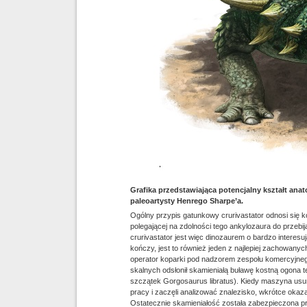
Grafika przedstawiająca potencjalny kształt ana
paleoartysty Henrego Sharpe’a.
Ogólny przypis gatunkowy crurivastator odnosi się k
polegającej na zdolności tego ankylozaura do przebi
crurivastator jest więc dinozaurem o bardzo interesuj
kończy, jest to również jeden z najlepiej zachowanyc
operator koparki pod nadzorem zespołu komercyjne
skalnych odsłonił skamieniałą buławę kostną ogona 
szczątek Gorgosaurus libratus). Kiedy maszyna usu
pracy i zaczęli analizować znalezisko, wkrótce okaza
Ostatecznie skamieniałość została zabezpieczona pr