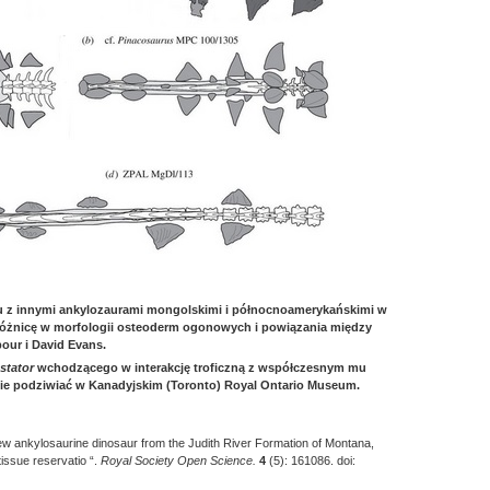
 z innymi ankylozaurami mongolskimi i północnoamerykańskimi w
 różnicę w morfologii osteoderm ogonowych i powiązania między
bour i David Evans.
astator
wchodzącego w interakcję troficzną z współczesnym mu
e podziwiać w Kanadyjskim (Toronto) Royal Ontario Museum.
new ankylosaurine dinosaur from the Judith River Formation of Montana,
tissue reservatio “.
Royal Society Open Science.
4
(5): 161086. doi: