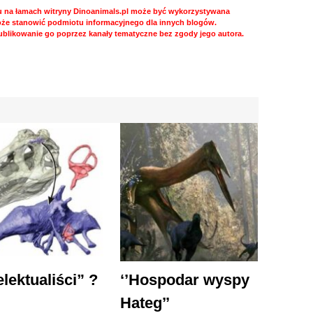
u na łamach witryny Dinoanimals.pl może być wykorzystywana
może stanowić podmiotu informacyjnego dla innych blogów.
ublikowanie go poprzez kanały tematyczne bez zgody jego autora.
elektualiści” ?
‘’Hospodar wyspy
Hateg’’