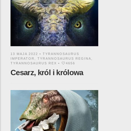
13 MAJA 2022 •
TYRANNOSAURUS
IMPERATOR
,
TYRANNOSAURUS REGINA
,
TYRANNOSAURUS REX
•
4656
Cesarz, król i królowa