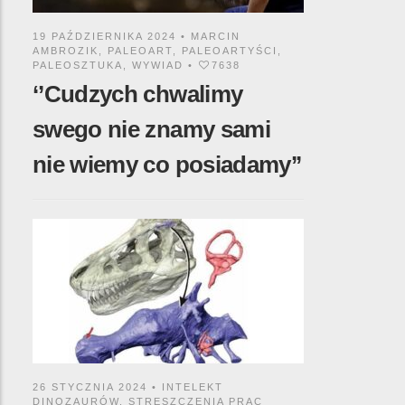
19 PAŹDZIERNIKA 2024 •
MARCIN
AMBROZIK
,
PALEOART
,
PALEOARTYŚCI
,
PALEOSZTUKA
,
WYWIAD
•
7638
‘’Cudzych chwalimy
swego nie znamy sami
nie wiemy co posiadamy’’
26 STYCZNIA 2024 •
INTELEKT
DINOZAURÓW
,
STRESZCZENIA PRAC