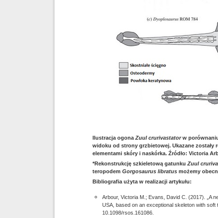
Ilustracja ogona
Zuul crurivastator
w porównaniu
widoku od strony grzbietowej. Ukazane zostały
elementami skóry i naskórka. Źródło: Victoria Ar
*Rekonstrukcję szkieletową gatunku
Zuul cruriv
teropodem
Gorgosaurus libratus
możemy obecni
Bibliografia użyta w realizacji artykułu:
Arbour, Victoria M.; Evans, David C. (2017). „A 
USA, based on an exceptional skeleton with soft 
10.1098/rsos.161086.