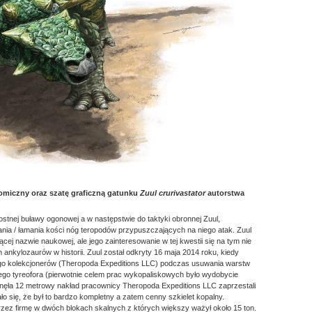
tomiczny oraz szatę graficzną gatunku
Zuul crurivastator
autorstwa
ostnej buławy ogonowej a w następstwie do taktyki obronnej Zuul,
jania / łamania kości nóg teropodów przypuszczających na niego atak. Zuul
ącej nazwie naukowej, ale jego zainteresowanie w tej kwestii się na tym nie
h ankylozaurów w historii. Zuul został odkryty 16 maja 2014 roku, kiedy
go kolekcjonerów (Theropoda Expeditions LLC) podczas usuwania warstw
tego tyreofora (pierwotnie celem prac wykopaliskowych było wydobycie
nęła 12 metrowy nakład pracownicy Theropoda Expeditions LLC zaprzestali
ło się, że był to bardzo kompletny a zatem cenny szkielet kopalny.
zez firmę w dwóch blokach skalnych z których większy ważył około 15 ton.