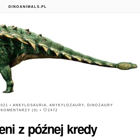
S
DINOANIMALS.PL
2021 •
ANKYLOSAURIA
,
ANYKYLOZAURY
,
DINOZAURY
•
KOMENTARZY (0)
•
2472
Mary Anning
leni z późnej kredy