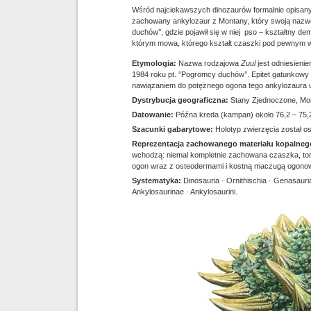
Wśród najciekawszych dinozaurów formalnie opisan
zachowany ankylozaur z Montany, który swoją nazwę 
duchów’’, gdzie pojawił się w niej pso – kształtny d
którym mowa, którego kształt czaszki pod pewnym
Etymologia:
Nazwa rodzajowa
Zuul
jest odniesienie
1984 roku pt. ‘’Pogromcy duchów’’. Epitet gatunkowy c
nawiązaniem do potężnego ogona tego ankylozaura 
Dystrybucja geograficzna:
Stany Zjednoczone, Mon
Datowanie:
Późna kreda (kampan) około 76,2 – 75,2
Szacunki gabarytowe:
Holotyp zwierzęcia został 
Reprezentacja zachowanego materiału kopalne
wchodzą: niemal kompletnie zachowana czaszka, tors
ogon wraz z osteodermami i kostną maczugą ogono
Systematyka:
Dinosauria · Ornithischia · Genasauri
Ankylosaurinae · Ankylosaurini.