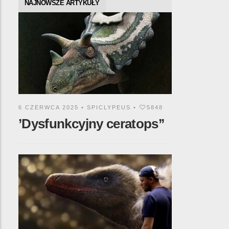
NAJNOWSZE ARTYKUŁY
6 CZERWCA 2025 •
SPICLYPEUS
•
5848
’Dysfunkcyjny ceratops’’