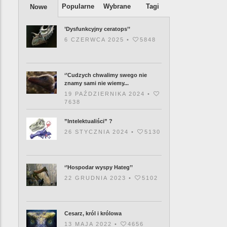
Popularne
Wybrane
Tagi
Nowe
’Dysfunkcyjny ceratops’’
6 CZERWCA 2025 •
5848
‘’Cudzych chwalimy swego nie
znamy sami nie wiemy...
19 PAŹDZIERNIKA 2024 •
7638
”Intelektualiści” ?
26 STYCZNIA 2024 •
5130
‘’Hospodar wyspy Hateg’’
22 GRUDNIA 2023 •
5102
Cesarz, król i królowa
13 MAJA 2022 •
4656