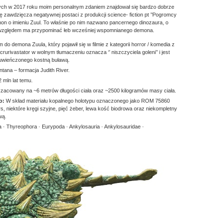
ych w 2017 roku moim personalnym zdaniem znajdował się bardzo dobrze
zawdzięcza negatywnej postaci z produkcji science- fiction pt ’’Pogromcy
emon o imieniu Zuul. To właśnie po nim nazwano pancernego dinozaura, o
 względem ma przypominać łeb wcześniej wspomnianego demona.
m do demona Zuula, który pojawił się w filmie z kategorii horror / komedia z
rurivastator w wolnym tłumaczeniu oznacza ‘’ niszczyciela goleni’’ i jest
uwieńczonego kostną buławą.
tana – formacja Judith River.
 mln lat temu.
oszacowany na ~6 metrów długości ciała oraz ~2500 kilogramów masy ciała.
go:
W skład materiału kopalnego holotypu oznaczonego jako ROM 75860
, niektóre kręgi szyjne, pięć żeber, lewa kość biodrowa oraz niekompletny
wą.
a · Thyreophora · Eurypoda · Ankylosauria · Ankylosauridae ·