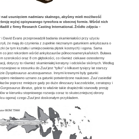
ał nad usunięciem nadmiaru skalnego, abyśmy mieli możliwość
zbroję wyżej opisywanego tyreofora w obecnej formie. Wśród nich
adill z firmy Research Casting International. Źródło zdjęcia –
r i David Evans przeprowadzili badania skamieniałości przy użyciu
ryli, że mają do czynienia z zupełnie nieznanym gatunkiem ankylozaura o
i (w tym kształtu i umiejscowienia płytek kostnych) i ogona. Sama
m co jest rekordem wśród ankylozaurów północnoamerykańskich. Buława
cm szerokości oraz 8 cm głębokości, co również ciekawe osteodermy
acji, dotyczy to również skamieniałej keratyny i odcisków skórnych. Według
ym rozwojowo w stosunku do
Zuul
jest ‘’tylko’’ o kilkaset tysięcy lat starszy
dzie
Dyoplosaurus acutosquameus
. Innymi krewnymi były gatunki
e dopiero niedawno uznano za gatunki potwierdzone naukowo.
Zuul
zasiedlał
 płazów poprzez mniejsze gady po duże dinozaury kaczodziobe, ceratopsy i
ł
Gorgosaurus libratus
, gdzie to właśnie takie drapieżniki stanowiły presję
dów w kierunku stopniowego rozwoju coraz to skuteczniejszej obrony
końcu ogona) czego
Zuul
jest doskonałym przykładem.