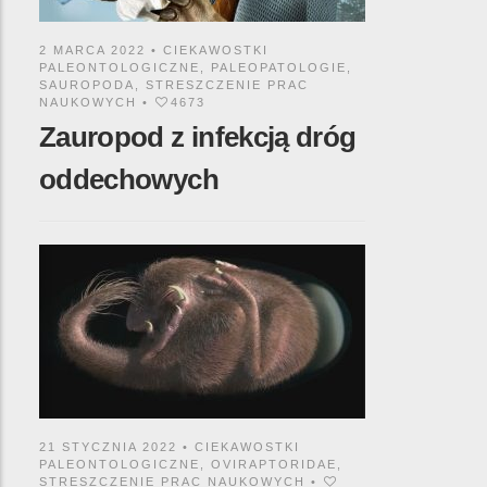
2 MARCA 2022 •
CIEKAWOSTKI
PALEONTOLOGICZNE
,
PALEOPATOLOGIE
,
SAUROPODA
,
STRESZCZENIE PRAC
NAUKOWYCH
•
4673
Zauropod z infekcją dróg
oddechowych
21 STYCZNIA 2022 •
CIEKAWOSTKI
PALEONTOLOGICZNE
,
OVIRAPTORIDAE
,
STRESZCZENIE PRAC NAUKOWYCH
•