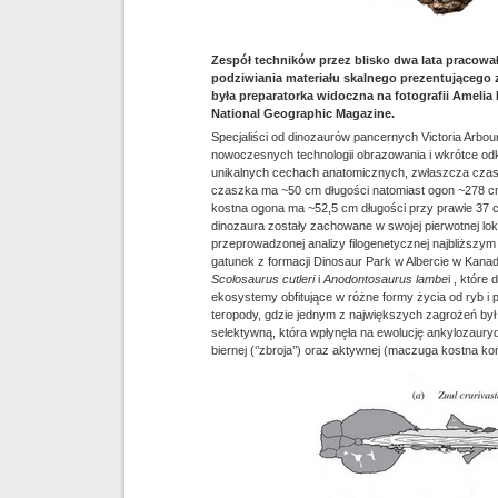
Zespół techników przez blisko dwa lata pracow
podziwiania materiału skalnego prezentującego 
była preparatorka widoczna na fotografii Amelia M
National Geographic Magazine.
Specjaliści od dinozaurów pancernych Victoria Arbou
nowoczesnych technologii obrazowania i wkrótce odk
unikalnych cechach anatomicznych, zwłaszcza czaszk
czaszka ma ~50 cm długości natomiast ogon ~278 c
kostna ogona ma ~52,5 cm długości przy prawie 37 
dinozaura zostały zachowane w swojej pierwotnej lok
przeprowadzonej analizy filogenetycznej najbliższ
gatunek z formacji Dinosaur Park w Albercie w Kana
Scolosaurus cutleri
i
Anodontosaurus lambe
i , któr
ekosystemy obfitujące w różne formy życia od ryb i
teropody, gdzie jednym z największych zagrożeń by
selektywną, która wpłynęła na ewolucję ankylozaury
biernej (‘’zbroja’’) oraz aktywnej (maczuga kostna 