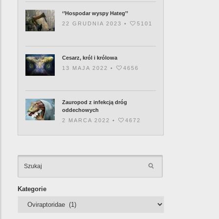
‘’Hospodar wyspy Hateg’’
22 GRUDNIA 2023 •
5101
Cesarz, król i królowa
13 MAJA 2022 •
4656
Zauropod z infekcją dróg
oddechowych
2 MARCA 2022 •
4672
KATEGORIE
Kategorie