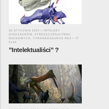
26 STYCZNIA 2024 •
INTELEKT
DINOZAURÓW
,
STRESZCZENIA PRAC
NAUKOWYCH
,
TYRANNOSAURUS REX
•
5130
”Intelektualiści” ?