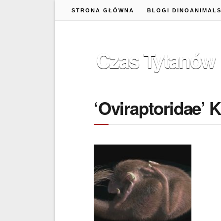
STRONA GŁÓWNA
BLOGI DINOANIMAL
Czas Tytanów
‘Oviraptoridae’ 
21 STYCZNIA 2022
Zarodek wewnątrz
skamieniałego jaja
ujawnia związek między
współczesnymi ptakami a
dinozaurami