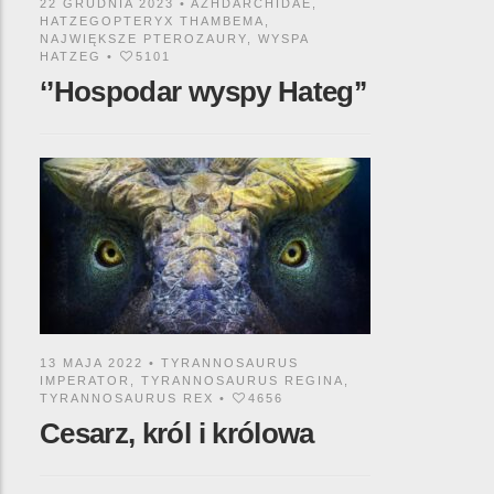
22 GRUDNIA 2023 •
AZHDARCHIDAE
,
HATZEGOPTERYX THAMBEMA
,
NAJWIĘKSZE PTEROZAURY
,
WYSPA
HATZEG
•
5101
‘’Hospodar wyspy Hateg’’
13 MAJA 2022 •
TYRANNOSAURUS
IMPERATOR
,
TYRANNOSAURUS REGINA
,
TYRANNOSAURUS REX
•
4656
Cesarz, król i królowa