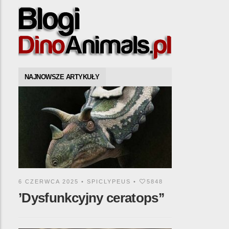
NAJNOWSZE ARTYKUŁY
6 CZERWCA 2025 •
SPICLYPEUS
•
5848
’Dysfunkcyjny ceratops’’