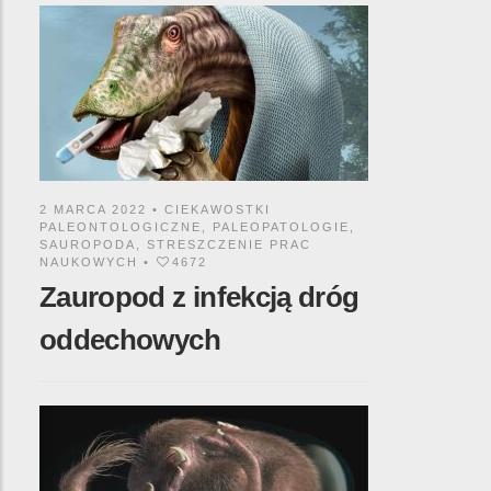
2 MARCA 2022 •
CIEKAWOSTKI
PALEONTOLOGICZNE
,
PALEOPATOLOGIE
,
SAUROPODA
,
STRESZCZENIE PRAC
NAUKOWYCH
•
4672
Zauropod z infekcją dróg
oddechowych