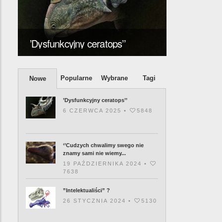
‘’Cudzych 
znamy sam
’Dysfunkcyjny ceratops’’
posiadamy’
Popularne
Wybrane
Tagi
Nowe
’Dysfunkcyjny ceratops’’
6 CZERWCA 2025 •
5848
‘’Cudzych chwalimy swego nie
znamy sami nie wiemy...
19 PAŹDZIERNIKA 2024 •
7638
”Intelektualiści” ?
26 STYCZNIA 2024 •
5130