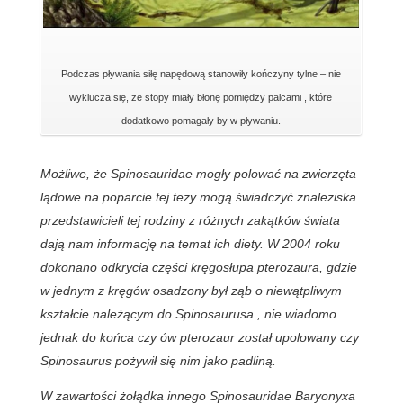
Podczas pływania siłę napędową stanowiły kończyny tylne – nie
wyklucza się, że stopy miały błonę pomiędzy palcami , które
dodatkowo pomagały by w pływaniu.
Możliwe, że Spinosauridae mogły polować na zwierzęta
lądowe na poparcie tej tezy mogą świadczyć znaleziska
przedstawicieli tej rodziny z różnych zakątków świata
dają nam informację na temat ich diety. W 2004 roku
dokonano odkrycia części kręgosłupa pterozaura, gdzie
w jednym z kręgów osadzony był ząb o niewątpliwym
kształcie należącym do Spinosaurusa , nie wiadomo
jednak do końca czy ów pterozaur został upolowany czy
Spinosaurus pożywił się nim jako padliną.
W zawartości żołądka innego Spinosauridae Baryonyxa