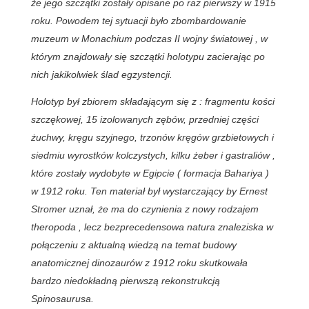
że jego szczątki zostały opisane po raz pierwszy w 1915
roku. Powodem tej sytuacji było zbombardowanie
muzeum w Monachium podczas II wojny światowej , w
którym znajdowały się szczątki holotypu zacierając po
nich jakikolwiek ślad egzystencji.
Holotyp był zbiorem składającym się z : fragmentu kości
szczękowej, 15 izolowanych zębów, przedniej części
żuchwy, kręgu szyjnego, trzonów kręgów grzbietowych i
siedmiu wyrostków kolczystych, kilku żeber i gastraliów ,
które zostały wydobyte w Egipcie ( formacja Bahariya )
w 1912 roku. Ten materiał był wystarczający by Ernest
Stromer uznał, że ma do czynienia z nowy rodzajem
theropoda , lecz bezprecedensowa natura znaleziska w
połączeniu z aktualną wiedzą na temat budowy
anatomicznej dinozaurów z 1912 roku skutkowała
bardzo niedokładną pierwszą rekonstrukcją
Spinosaurusa.