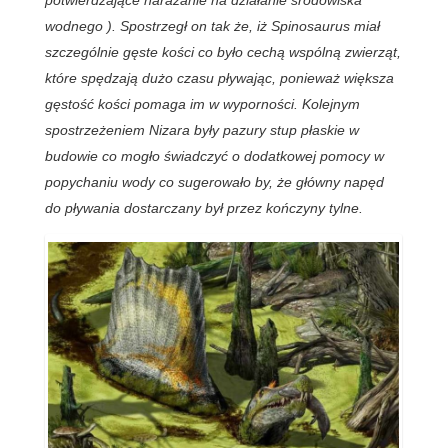
potwierdzające narażanie na działanie środowiska
wodnego ). Spostrzegł on tak że, iż Spinosaurus miał
szczególnie gęste kości co było cechą wspólną zwierząt,
które spędzają dużo czasu pływając, ponieważ większa
gęstość kości pomaga im w wyporności. Kolejnym
spostrzeżeniem Nizara były pazury stup płaskie w
budowie co mogło świadczyć o dodatkowej pomocy w
popychaniu wody co sugerowało by, że główny napęd
do pływania dostarczany był przez kończyny tylne.