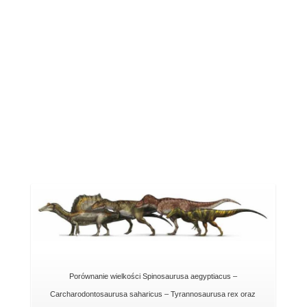
Porównanie wielkości Spinosaurusa aegyptiacus –
Carcharodontosaurusa saharicus – Tyrannosaurusa rex oraz