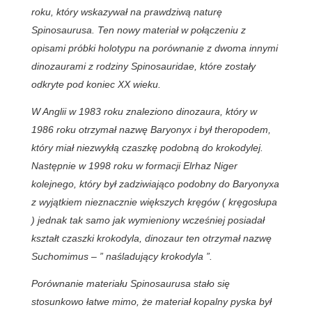
roku, który wskazywał na prawdziwą naturę
Spinosaurusa. Ten nowy materiał w połączeniu z
opisami próbki holotypu na porównanie z dwoma innymi
dinozaurami z rodziny Spinosauridae, które zostały
odkryte pod koniec XX wieku.
W Anglii w 1983 roku znaleziono dinozaura, który w
1986 roku otrzymał nazwę Baryonyx i był theropodem,
który miał niezwykłą czaszkę podobną do krokodylej.
Następnie w 1998 roku w formacji Elrhaz Niger
kolejnego, który był zadziwiająco podobny do Baryonyxa
z wyjątkiem nieznacznie większych kręgów ( kręgosłupa
) jednak tak samo jak wymieniony wcześniej posiadał
kształt czaszki krokodyla, dinozaur ten otrzymał nazwę
Suchomimus – ” naśladujący krokodyla ”.
Porównanie materiału Spinosaurusa stało się
stosunkowo łatwe mimo, że materiał kopalny pyska był