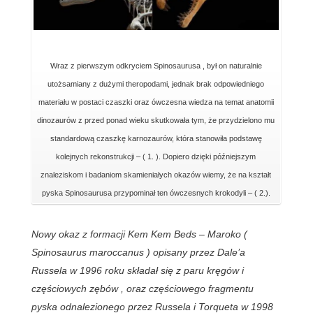
Wraz z pierwszym odkryciem Spinosaurusa , był on naturalnie
utożsamiany z dużymi theropodami, jednak brak odpowiedniego
materiału w postaci czaszki oraz ówczesna wiedza na temat anatomii
dinozaurów z przed ponad wieku skutkowała tym, że przydzielono mu
standardową czaszkę karnozaurów, która stanowiła podstawę
kolejnych rekonstrukcji – ( 1. ). Dopiero dzięki późniejszym
znaleziskom i badaniom skamieniałych okazów wiemy, że na kształt
pyska Spinosaurusa przypominał ten ówczesnych krokodyli – ( 2.).
Nowy okaz z formacji Kem Kem Beds – Maroko (
Spinosaurus maroccanus ) opisany przez Dale’a
Russela w 1996 roku składał się z paru kręgów i
częściowych zębów , oraz częściowego fragmentu
pyska odnalezionego przez Russela i Torqueta w 1998