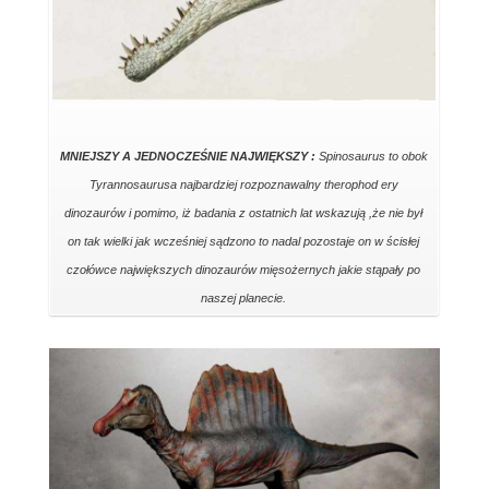
MNIEJSZY A JEDNOCZEŚNIE NAJWIĘKSZY :
Spinosaurus to obok
Tyrannosaurusa najbardziej rozpoznawalny therophod ery
dinozaurów i pomimo, iż badania z ostatnich lat wskazują ,że nie był
on tak wielki jak wcześniej sądzono to nadal pozostaje on w ścisłej
czołówce największych dinozaurów mięsożernych jakie stąpały po
naszej planecie.