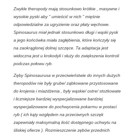
Zwykle theropody mają stosunkowo krótkie , masywne i
wysokie pyski aby ” umieścić w nich ” mięśnie
odpowiedzialne za ugryzienie oraz płaty węchowe.
Spinosaurus miał jednak stosunkowo długi i wąski pysk
a jego końcówka miała zagłębienia, które kończyły się
na zaokrąglonej dolnej szczęce. Ta adaptacja jest
widoczna jest u krokodyli i służy do zwiększenia kontroli
podczas połowu ryb.
Zęby Spinosaurusa w przeciwieństwie do innych dużych
theropodów nie były grube/ ząbkowane przystosowane
do krojenia i miażdżenia , były wąskie/ ostre/ stożkowate
i liczniejsze bardziej wyspecjalizowane bardziej
wyspecjalizowane do pochwycenia pokarmu w postaci
ryb ( ich kąty względem na przeciwnych szczęk
zapewniały maksymalną ilość dostępnego uchwytu na
śliskiej ofierze ). Rozmieszczenie zębów przednich