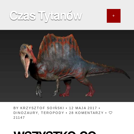
Czas Tytanów
BY
KRZYSZTOF SOIŃSKI
• 12 MAJA 2017 •
DINOZAURY
,
TEROPODY
•
28 KOMENTARZY
•
21147