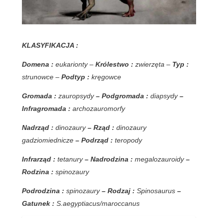
KLASYFIKACJA :
Domena :
eukarionty –
Królestwo :
zwierzęta –
Typ :
strunowce –
Podtyp :
kręgowce
Gromada :
zauropsydy
– Podgromada :
diapsydy
–
Infragromada :
archozauromorfy
Nadrząd :
dinozaury
– Rząd :
dinozaury
gadziomiednicze
– Podrząd :
teropody
Infrarząd :
tetanury
– Nadrodzina :
megalozauroidy
–
Rodzina :
spinozaury
Podrodzina :
spinozaury
– Rodzaj :
Spinosaurus
–
Gatunek :
S.aegyptiacus/maroccanus