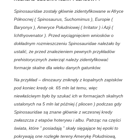
Spinosauridae zostały głównie zidentyfikowane w Afryce
Północnej ( Spinosaurus, Suchomimus ), Europie (
Baryonyx ), Ameryce Południowej ( Irritator ) i Azji (
Ichthyovenator ). Przed wyciągnięciem wniosków o
dokładnym rozmieszczeniu Spinosauridae należało by
ustalić, że przed znalezieniem pewnych przykładów
prehistorycznych zwierząt należy zidentyfikować
formacje skalne dla wieku danych gatunków.
Na przykład – dinozaury zniknęły z kopalnych zapisków
pod koniec kredy ok. 65 mln lat temu, więc
niewłaściwym było by szukać ich w formacjach skalnych
ustalonych na 5 mln lat później ( pliocen ) podczas gdy
Spinosauridae są znane głównie z wczesnej kredy
zwłaszcza z etapów hoterywu i albu. Patrząc na części
świata, które ” posiadają ” skały sięgające tej epoki to
pokrywają one rozległe tereny Amerykę Południową,