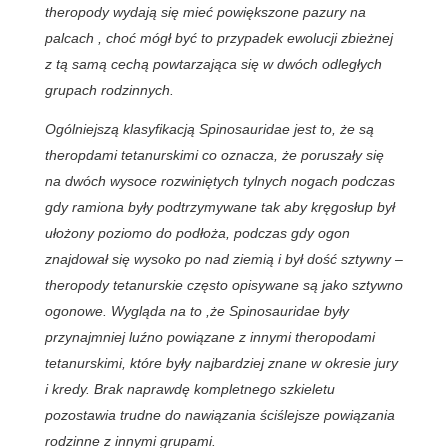
theropody wydają się mieć powiększone pazury na
palcach , choć mógł być to przypadek ewolucji zbieżnej
z tą samą cechą powtarzająca się w dwóch odległych
grupach rodzinnych.
Ogólniejszą klasyfikacją Spinosauridae jest to, że są
theropdami tetanurskimi co oznacza, że poruszały się
na dwóch wysoce rozwiniętych tylnych nogach podczas
gdy ramiona były podtrzymywane tak aby kręgosłup był
ułożony poziomo do podłoża, podczas gdy ogon
znajdował się wysoko po nad ziemią i był dość sztywny –
theropody tetanurskie często opisywane są jako sztywno
ogonowe. Wygląda na to ,że Spinosauridae były
przynajmniej luźno powiązane z innymi theropodami
tetanurskimi, które były najbardziej znane w okresie jury
i kredy. Brak naprawdę kompletnego szkieletu
pozostawia trudne do nawiązania ściślejsze powiązania
rodzinne z innymi grupami.