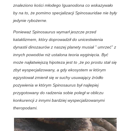
znaleziono kości młodego Iguanodona co wskazywało
by na to, że pomimo specjalizacji Spinosauridae nie były
jedynie rybożerne.
Ponieważ Spinosaurus wymarł jeszcze przed
kataklizmem, który doprowadził do unicestwienia
dynastii dinozaurów z naszej planety musiał ” umrzeć” z
innych powodów niż ustalona teoria wyginięcia. Być
może najłatwiejszą hipoteza jest to ,że po prostu stał się
zbyt wyspecjalizowany, a gdy ekosystem w którym
egzystował zmienił się w suchy usuwający źródło
pożywienia w którym Spinosaurus był najlepiej
przygotowany do radzenia sobie poległ w obliczu
konkurencji z innymi bardziej wyspecjalizowanymi
theropodami.