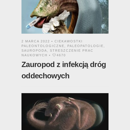
2 MARCA 2022 •
CIEKAWOSTKI
PALEONTOLOGICZNE
,
PALEOPATOLOGIE
,
SAUROPODA
,
STRESZCZENIE PRAC
NAUKOWYCH
•
4670
Zauropod z infekcją dróg
oddechowych