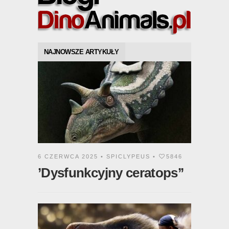
NAJNOWSZE ARTYKUŁY
6 CZERWCA 2025 •
SPICLYPEUS
•
5846
’Dysfunkcyjny ceratops’’