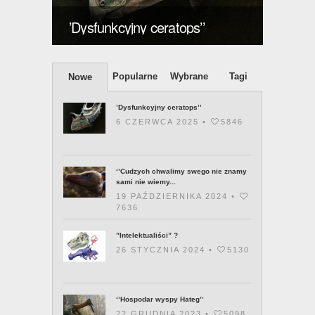
znamy
’Dysfunkcyjny ceratops’’
posia
Popularne
Wybrane
Tagi
Nowe
’Dysfunkcyjny ceratops’’
6 CZERWCA 2025 •
5846
‘’Cudzych chwalimy swego nie znamy
sami nie wiemy...
19 PAŹDZIERNIKA 2024 •
7636
”Intelektualiści” ?
26 STYCZNIA 2024 •
5130
‘’Hospodar wyspy Hateg’’
22 GRUDNIA 2023 •
5098