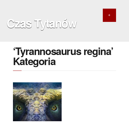
Czas Tytanów
‘Tyrannosaurus regina’
Kategoria
13 MAJA 2022
Cesarz, król i królowa