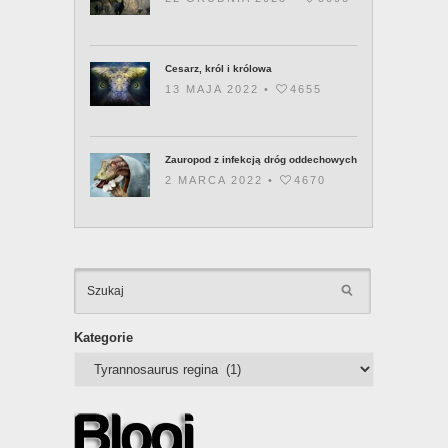
Cesarz, król i królowa
13 MAJA 2022 •
4655
Zauropod z infekcją dróg oddechowych
2 MARCA 2022 •
4670
KATEGOR
Kategorie