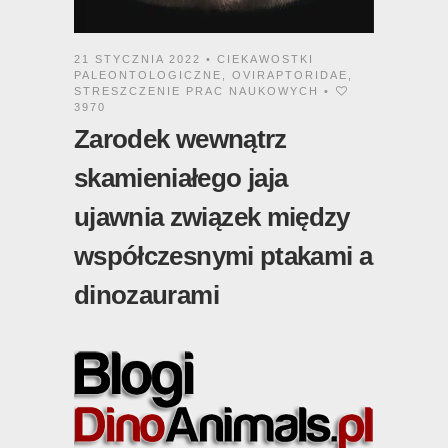
21 STYCZNIA 2022 •
CIEKAWOSTKI
PALEONTOLOGICZNE
,
OVIRAPTORIDAE
,
STRESZCZENIE PRAC NAUKOWYCH
•
3970
Zarodek wewnątrz
skamieniałego jaja
ujawnia związek między
współczesnymi ptakami a
dinozaurami