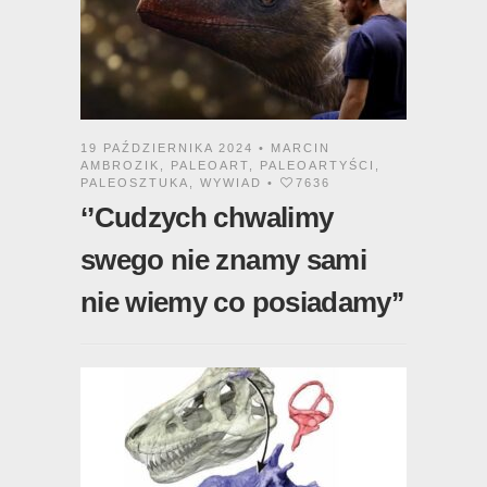
19 PAŹDZIERNIKA 2024 •
MARCIN
AMBROZIK
,
PALEOART
,
PALEOARTYŚCI
,
PALEOSZTUKA
,
WYWIAD
•
7636
‘’Cudzych chwalimy
swego nie znamy sami
nie wiemy co posiadamy’’