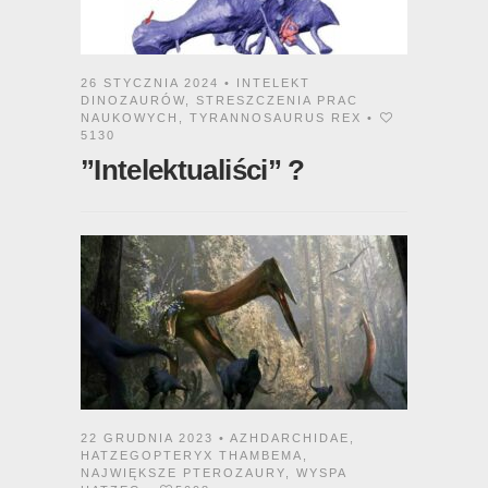
26 STYCZNIA 2024 •
INTELEKT
DINOZAURÓW
,
STRESZCZENIA PRAC
NAUKOWYCH
,
TYRANNOSAURUS REX
•
5130
”Intelektualiści” ?
22 GRUDNIA 2023 •
AZHDARCHIDAE
,
HATZEGOPTERYX THAMBEMA
,
NAJWIĘKSZE PTEROZAURY
,
WYSPA