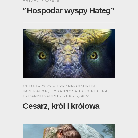
HATZEG
•
5098
‘’Hospodar wyspy Hateg’’
13 MAJA 2022 •
TYRANNOSAURUS
IMPERATOR
,
TYRANNOSAURUS REGINA
,
TYRANNOSAURUS REX
•
4655
Cesarz, król i królowa