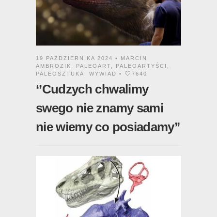
19 PAŹDZIERNIKA 2024 •
MARCIN
AMBROZIK
,
PALEOART
,
PALEOARTYŚCI
,
PALEOSZTUKA
,
WYWIAD
•
7640
‘’Cudzych chwalimy
swego nie znamy sami
nie wiemy co posiadamy’’