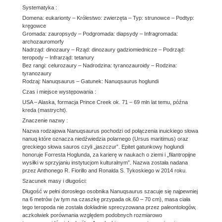
Systematyka :
Domena: eukarionty – Królestwo: zwierzęta – Typ: strunowce – Podtyp:
kręgowce
Gromada: zauropsydy – Podgromada: diapsydy – Infragromada:
archozauromorfy
Nadrząd: dinozaury – Rząd: dinozaury gadziomiednicze – Podrząd:
teropody – Infrarząd: tetanury
Bez rangi: celurozaury – Nadrodzina: tyranozauroidy – Rodzina:
tyranozaury
Rodzaj: Nanuqsaurus – Gatunek: Nanuqsaurus hoglundi
Czas i miejsce występowania :
USA – Alaska, formacja Prince Creek ok. 71 – 69 mln lat temu, późna
kreda (mastrycht).
Znaczenie nazwy :
Nazwa rodzajowa Nanuqsaurus pochodzi od połączenia inuickiego słowa
nanuq które oznacza niedźwiedzia polarnego (Ursus maritimus) oraz
greckiego słowa sauros czyli „jaszczur”. Epitet gatunkowy hoglundi
honoruje Forresta Hoglunda, za karierę w naukach o ziemi i „filantropijne
wysiłki w sprzyjaniu instytucjom kulturalnym”. Nazwa została nadana
przez Anthonego R. Fiorillo and Ronalda S. Tykoskiego w 2014 roku.
Szacunek masy i długości:
Długość w pełni dorosłego osobnika Nanuqsaurus szacuje się najpewniej
na 6 metrów (w tym na czaszkę przypada ok.60 – 70 cm), masa ciała
tego teropoda nie została dokładnie sprecyzowana przez paleontologów,
aczkolwiek porównania względem podobnych rozmiarowo