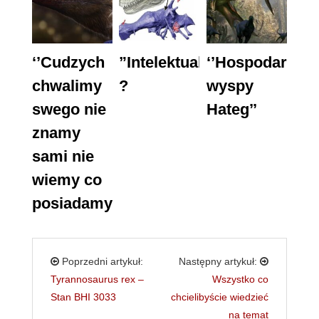
‘’Cudzych
”Intelektualiści”
‘’Hospodar
chwalimy
?
wyspy
swego nie
Hateg’’
znamy
sami nie
wiemy co
posiadamy’’
Poprzedni artykuł:
Następny artykuł:
Tyrannosaurus rex –
Wszystko co
Stan BHI 3033
chcielibyście wiedzieć
na temat