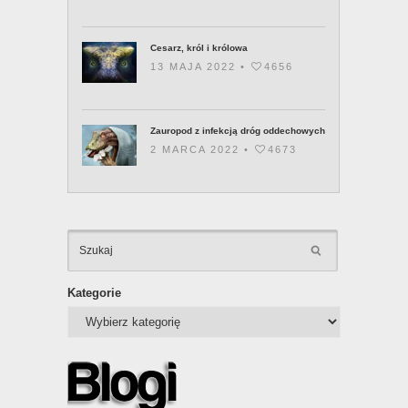
Cesarz, król i królowa
13 MAJA 2022 •
4656
Zauropod z infekcją dróg oddechowych
2 MARCA 2022 •
4673
KATEGOR
Kategorie