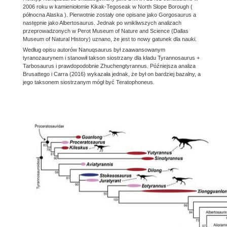
2006 roku w kamieniołomie Kikak-Tegoseak w North Slope Borough (
północna Alaska ). Pierwotnie zostały one opisane jako Gorgosaurus a
następnie jako Albertosaurus. Jednak po wnikliwszych analizach
przeprowadzonych w Perot Museum of Nature and Science (Dallas
Museum of Natural History) uznano, że jest to nowy gatunek dla nauki.
Według opisu autorów Nanuqsaurus był zaawansowanym
tyranozaurynem i stanowił takson siostrzany dla kładu Tyrannosaurus +
Tarbosaurus i prawdopodobnie Zhuchengtyrannus. Późniejsza analiza
Brusattego i Carra (2016) wykazała jednak, że był on bardziej bazalny, a
jego taksonem siostrzanym mógł być Teratophoneus.