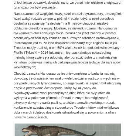
chłodniejsze obszary), dowodzi na to, że bynajmniej niektóre z większych
tyranozaurów były pierzaste.
Nanuqsaurus był względnie mały, jeżeli chodzi o tyranozaury, szczególnie
jeżeli wziąć rodzaje żyjące w późnej kredzie, gdyż w pełni dorosłego
osobnika szacuje się ” zaledwie ” na 6 metrów długości i niezbyt
dokładnie określoną masę. Możliwe, że niewielki rozmiar Nanuqsaurus
był wynikiem otoczenia jego życia, zwłaszcza jeżeli zasoby w postaci
potencjalnych ofiar były rzadsze na surowych terenach kredowej Alaski.
Interesujące jest to, że inne drapieżne dinozaury tego regionu takie jak
Troodon mogły stać się o ok. 50% większe niż ich południowi krewniacy –
Fiorillo i Tykoski – 2014 (gigantyzm jest zaskakująco powszechną
metodą, którą zwierzęta adoptują, aby poradzić sobie z chłodniejszym
klimatem, ponieważ masa ich ciał zapewnia lepszą izolację dla narządów
wewnętrznych).
Chociaż czaszka Nanuqsaurus jest niekompletna to badania nad nią
dowodzą, że drapieżnik ten miał o wiele bardziej wyostrzony węch niż w
przypadku innych tyranozaurów, co sugerowało, iż zapach był integralną
częścią przetrwania ów teropoda, który był używany do
”wychwytywania” woni potencjalnych ofiar, które nie były łatwe do
wykrycia w polarnym półmroku. Ponad to zmysł ten mógł zostać
używany do wykrywania padliny, a także stanowić swoistego rodzaju
konkurencje adaptacyjną w stosunku do Troodon, który miał wyjątkowo
dobry wzrok i dlatego doskonale odnajdował się w polowaniu na ofiary
nawet w ciemnościach.