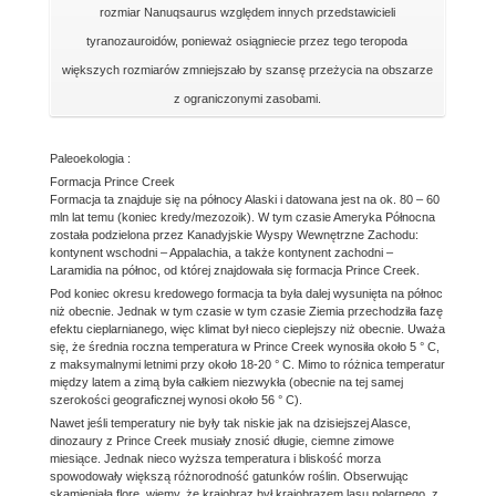
rozmiar Nanuqsaurus względem innych przedstawicieli
tyranozauroidów, ponieważ osiągniecie przez tego teropoda
większych rozmiarów zmniejszało by szansę przeżycia na obszarze
z ograniczonymi zasobami.
Paleoekologia :
Formacja Prince Creek
Formacja ta znajduje się na północy Alaski i datowana jest na ok. 80 – 60
mln lat temu (koniec kredy/mezozoik). W tym czasie Ameryka Północna
została podzielona przez Kanadyjskie Wyspy Wewnętrzne Zachodu:
kontynent wschodni – Appalachia, a także kontynent zachodni –
Laramidia na północ, od której znajdowała się formacja Prince Creek.
Pod koniec okresu kredowego formacja ta była dalej wysunięta na północ
niż obecnie. Jednak w tym czasie w tym czasie Ziemia przechodziła fazę
efektu cieplarnianego, więc klimat był nieco cieplejszy niż obecnie. Uważa
się, że średnia roczna temperatura w Prince Creek wynosiła około 5 ° C,
z maksymalnymi letnimi przy około 18-20 ° C. Mimo to różnica temperatur
między latem a zimą była całkiem niezwykła (obecnie na tej samej
szerokości geograficznej wynosi około 56 ° C).
Nawet jeśli temperatury nie były tak niskie jak na dzisiejszej Alasce,
dinozaury z Prince Creek musiały znosić długie, ciemne zimowe
miesiące. Jednak nieco wyższa temperatura i bliskość morza
spowodowały większą różnorodność gatunków roślin. Obserwując
skamieniałą florę, wiemy, że krajobraz był krajobrazem lasu polarnego, z