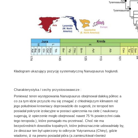
Kładogram ukazujący pozycję systematyczną Nanuqsaurus hoglundi.
Charakterystyka / cechy przystosowawcze :
Ponieważ teren występowania Nanuqsaurus obejmował daleką północ a
co za tym idzie przyszło mu się zmagać z chłodniejszym klimatem niż
jego południowi krewniacy doprowadziło do sugestii, że teropod ten
posiadał pokrycie izolacyjne w postaci upierzenia na ciele ( naukowcy
sugerują, iż opierzenie mogło obejmować nawet 75 % powierzchni ciała
tego teropoda ), które pomagało mu przetrwać. Choć nie ma
bezpośrednich dowodów kopalnych, które jednoznacznie udowadniały by,
że dinozaur ten był upierzony to odkrycie Yutyrannusa (Chiny), gdzie
wiadomo, iż na pewno posiadał pióra (a zamieszkiwał również