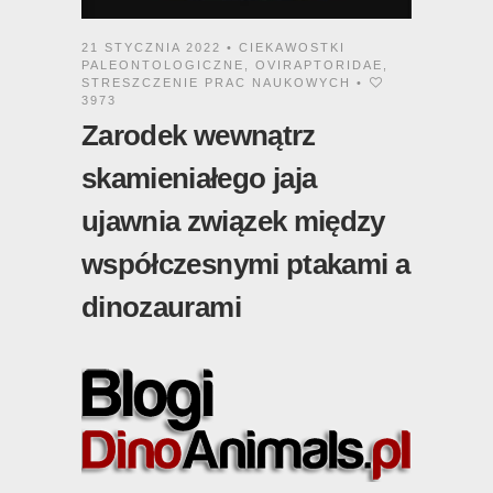
21 STYCZNIA 2022 •
CIEKAWOSTKI
PALEONTOLOGICZNE
,
OVIRAPTORIDAE
,
STRESZCZENIE PRAC NAUKOWYCH
•
3973
Zarodek wewnątrz
skamieniałego jaja
ujawnia związek między
współczesnymi ptakami a
dinozaurami