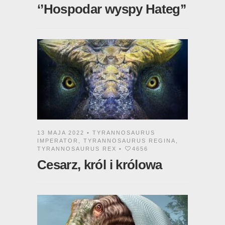
‘’Hospodar wyspy Hateg’’
13 MAJA 2022 •
TYRANNOSAURUS
IMPERATOR
,
TYRANNOSAURUS REGINA
,
TYRANNOSAURUS REX
•
4656
Cesarz, król i królowa