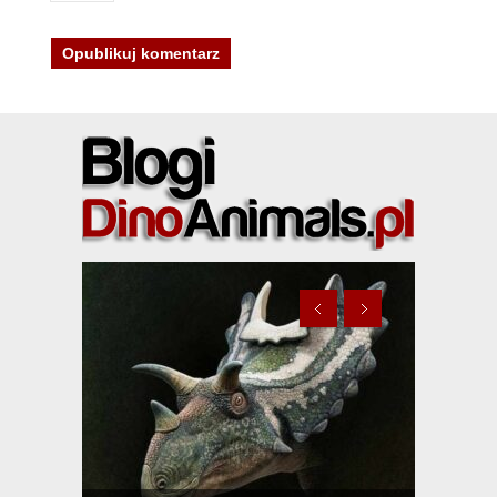
‘’Cudzych chwalimy swego nie