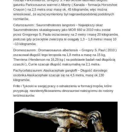
gatunku Parksosaurus warrnei z Alberty ( Kanada – formacja Horseshoe
Cnayon ) na 2,5 metra oraz masę ok. 45 kilogramów, więc można
wnioskować, że wyżej wymieniony był najprawdopodobniej podobnych
rozmiarów.
Celurozaurem : Saurornitholestes langstoni – Największy okaz
Saurornitholestes skatalogowany jako MOR 660 w 2010 roku został
przez Gregorego S. Paula oszacowany na 2 metry i masę 20 kilogramów,
podczas gdy przeciętnie zwierzęta te osiągały 1,3 – 1,8 metra i masę 10
–13 kilogramów.
Dromeozaurem : Dromaeosaurus albertensis – Gregory S. Paul ( 2010 )
oszacował długość tego teropoda na 1,8 metra a masę na 15 kg,
Therriena i Henderson na 16,29 kg ( na podstawie badań nad długością
czaszki ), Currie szacuje długość maksymalną na 2,1 metra.
Pachycefalozaurem: Alaskacephale gangloffi – Długość dorosłego
osobnika Alaskacephale szacuje się na 4,5 metra, masę ok.130
kilogramów.
Frillo i Tykoski w swojej pracy o odnalezieniu w formacji tropów, które
przypisują niezidentyfikowanemu dinozaurowi należącemu do rodziny
terizinozaurów.