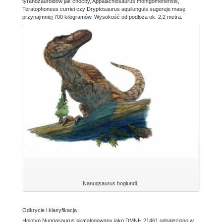
tyranozauroidów jak choćby, Appalachiosaurus montgomeriensis,
Teratophoneus curriei czy Dryptosaurus aquilunguis sugeruje masę
przynajmniej 700 kilogramów. Wysokość od podłoża ok. 2,2 metra.
Nanuqsaurus hoglundi.
Odkrycie i klasyfikacja :
Holotyp Nunqasaurus skatalogowany jako DMNH 21461 odnaleziono w