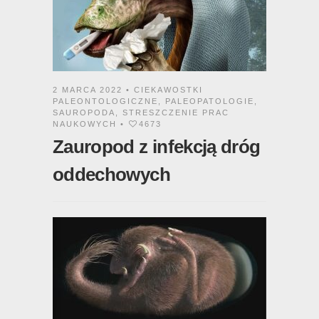
2 MARCA 2022 •
CIEKAWOSTKI
PALEONTOLOGICZNE
,
PALEOPATOLOGIE
,
SAUROPODA
,
STRESZCZENIE PRAC
NAUKOWYCH
•
4673
Zauropod z infekcją dróg
oddechowych