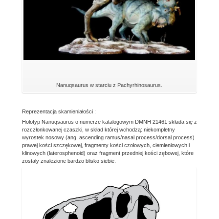
Nanuqsaurus w starciu z Pachyrhinosaurus.
Reprezentacja skamieniałości :
Holotyp Nanuqsaurus o numerze katalogowym DMNH 21461 składa się z
rozczłonkowanej czaszki, w skład której wchodzą: niekompletny
wyrostek nosowy (ang. ascending ramus/nasal process/dorsal process)
prawej kości szczękowej, fragmenty kości czołowych, ciemieniowych i
klinowych (laterosphenoid) oraz fragment przedniej kości zębowej, które
zostały znalezione bardzo blisko siebie.