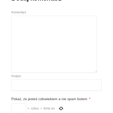
Komentarz
Podpis
Pokaż, że jesteś człowiekiem a nie spam botem
*
×
cztery
=
thirty six