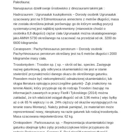
Paleofauna:
Nanuqsaurus dzielił swoje środowisko z dinozaurami takimi jak :
Hadrozaurem : Ugrunaaluk kuukpikensis – Dorosły osobnik Ugrunaaluk
szacowany jest na 9 Edmontosaurus annectens z metrów długości, masa
nie została określona jednak porównując go do którym według pozycji
systematycznej jest najbliżej spokrewniony (mianowicie chodzi o
osobnika 8,8 długości) ciężar ciała Ugrunaaluk można skatalogowanego
jako AMNH 5730 określanego na szacować na przedział od ok. 3200 do
6600 kilogramów.
Ceratopsem : Pachyrhinosaurus perotorum – Dorosły osobnik
Pachyrhinosaurus perotorum określany jest na 6 metrów długości i 2000
kilogramów masy ciała.
Troodontydem : Troodon sp. ( sp. – skrót od łac. species. Zastępuje
nazwę gatunkową, gdy odkrywca skamieniałości nie jest w stanie
stwierdzić przynależności danego okazu do określonego gatunku.
Powodem może być niekompletność odnalezionej skamieniałości, lub
skąpa literatura opisująca poszczególne gatunki)- Ząb znaleziony na
terenie Alaski, który przypisuje się do rodzaju Troodon i bazując na
informacjach zawartych w pracy Fiorill i Tykoskiego (2014) można
zakładać, że ich właściciel osiągał długość od ok 3,96 metra ( więc byłby
aż o ok 65 % większy i o ok. 24% cięższy od okazów występujących na
teranie stanu Montany). Należy jednak pamiętać, że materiał ten może
reprezentować nowy, nieopisany na razie gatunek lub rodzaj troodontyda.
Masa szacowana niepotwierdzona: 62 kg.
Ornitopodem : Parksosaurus sp. – Reprezentacja skamieniałości tego
gatunku obejmuje tylko zęby przedszczękowe które przypisano do
rodzaju Parksosaurus. Gregory S. Paul określił natomiast długość