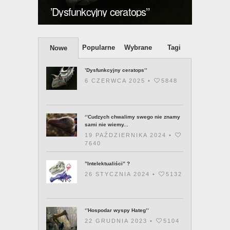
znamy sami nie wiemy co
posiadamy’’
”Intele
Popularne
Wybrane
Tagi
Nowe
’Dysfunkcyjny ceratops’’
6 CZERWCA 2025 •
5848
‘’Cudzych chwalimy swego nie znamy
sami nie wiemy...
19 PAŹDZIERNIKA 2024 •
7640
”Intelektualiści” ?
26 STYCZNIA 2024 •
5132
‘’Hospodar wyspy Hateg’’
22 GRUDNIA 2023 •
5104