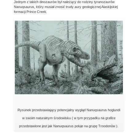
Jednym z takich dinozaurów był należący do rodziny tyranozaurów
Nanuqsaurus, który musiał znosić trudy aury geologicznej Alaskijskiej
formacji Prince Creek.
Rysunek przedstawiający potencjalny wygląd Nanuqsaurus hoglundi
w swoim naturalnym środowisku ( w tym przypadku na grafice
przedstawione jest jak Nanuqsaurus poluje na grupę Troodonów ).