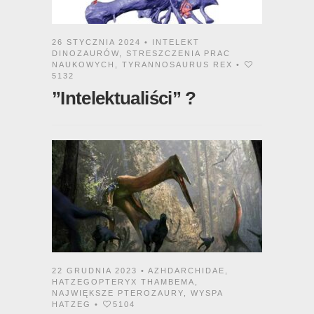
26 STYCZNIA 2024 •
INTELEKT
DINOZAURÓW
,
STRESZCZENIA PRAC
NAUKOWYCH
,
TYRANNOSAURUS REX
•
5132
”Intelektualiści” ?
22 GRUDNIA 2023 •
AZHDARCHIDAE
,
HATZEGOPTERYX THAMBEMA
,
NAJWIĘKSZE PTEROZAURY
,
WYSPA
HATZEG
•
5104