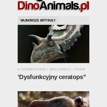
NAJNOWSZE ARTYKUŁY
6 CZERWCA 2025 •
SPICLYPEUS
•
5848
’Dysfunkcyjny ceratops’’