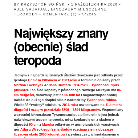
BY
KRZYSZTOF SOIŃSKI
• 1 PAŹDZIERNIKA 2020 •
ABELISAURIDAE
,
DINOZAURY MIĘSOŻERNE
,
TEROPODY
•
KOMENTARZ (1)
•
2245
Największy znany
(obecnie) ślad
teropoda
Jednym z najbardziej znanych śladów dinozaura jest odkryty przez
geologa
Chalesa Pillomera
w
1983 roku
a formalnie opisany przez
Martina Lockleya
i
Adriana Hunta
w
1994 roku
–
Tyrannosauripus
pillmorei
. Ten ślad kopalny z północnego Nowego Meksyku ma
86
cm długości
, datowany jest na
66 mln lat
i najprawdopodobniej
należał do dużego drapieżnika z nadrodziny
Tyrannosauroidea
.
Wielkość ‘’twórcy’’ odcisku w
2016 roku
oszacowano na
11,4 metra
długości
i
masę w przedziale 5806
–
6894 kilogramów
. Wspomniany
wcześniej ichnotakson Tyrannosauripus pillmorei nie jest jednak
największym tropem teropoda, gdyż konkuruje on z śladem o
długości
90 cm
z
Maroka
odkrytym w górnojurajskich warstwach
gór
Atlasu Wysokiego
(
seria śladów rozciąga się na obszarze
liczącym około 2000 kilometrów
) a zwłaszcza z ichnotaksonem o