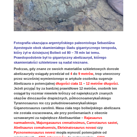
Fotografia ukazująca argentyńskiego paleontologa Sebastiána
Apesteguie obok skamieniałego śladu gigantycznego teropoda,
który żył w dzisiejszej Boliwii od 80 – 78 mln lat temu.
Prawdopodobnie był to gigantyczny abelizauryd, którego
skamieniałości szkieletowe są nadal nieznane.
Podczas, gdy znane ze swoich materiałów szkieletowych dorosłe
abelizaurydy osiągały przedział od
4
do
9 metrów
, trop utworzony
przez wcześniej wymienionego w artykule osobnika sugeruje
Abelizaura o potencjalnej
długości ciała 11
–
12 metrów długości
.
Jeżeli przyjąć by za bardziej prawidłowe 12 metrów, osobnik ten
osiągał by rozmiar niewiele krótszy od największych znanych
okazów dinozaurów drapieżnych, północnoamerykańskiego
Tyrannosaurus rex czy południowoamerykańskiego
Giganotosaurus carolinii. Masa ciała tego boliwijskiego abelizaura
nie została oszacowana, ale przy porównaniach z obecnie
uznawanymi za największe Abelisauridae –
Rajasaurus
narmadensis
,
Majungasaurus crenatissimus
,
Carnotaurus sastei
,
Abelisaurus comahuensis
,
Ekrixinatosaurus novasi
czy
Pycnonemosaurus nevesi
mogła wynosić potencjalnie od