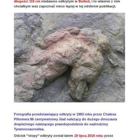
długości 115 cm
niedawno odkrytym w
Boliwii
, i to właśnie z nim
chciałbym was zapoznać nieco lepiej w tej odsłonie publikacji.
Fotografia przedstawiający odkryty w 1983 roku przez Chalesa
Pillomera 86 centymetrowy ślad należący do dużego dinozaura
drapieżnego należącego prawdopodobnie do nadrodziny
Tyrannosauroidea.
Odcisk ‘’stopy’’ odkryty został latem
19 lipca 2016 roku
przez