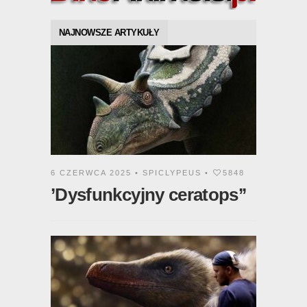
NAJNOWSZE ARTYKUŁY
6 CZERWCA 2025 •
SPICLYPEUS
•
5848
’Dysfunkcyjny ceratops’’