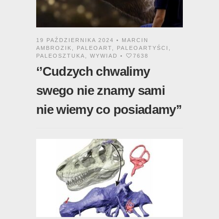
19 PAŹDZIERNIKA 2024 •
MARCIN
AMBROZIK
,
PALEOART
,
PALEOARTYŚCI
,
PALEOSZTUKA
,
WYWIAD
•
7638
‘’Cudzych chwalimy
swego nie znamy sami
nie wiemy co posiadamy’’