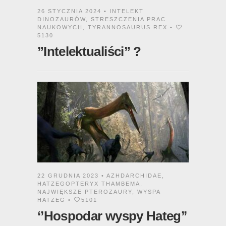
26 STYCZNIA 2024 •
INTELEKT
DINOZAURÓW
,
STRESZCZENIA PRAC
NAUKOWYCH
,
TYRANNOSAURUS REX
•
5130
”Intelektualiści” ?
22 GRUDNIA 2023 •
AZHDARCHIDAE
,
HATZEGOPTERYX THAMBEMA
,
NAJWIĘKSZE PTEROZAURY
,
WYSPA
HATZEG
•
5101
‘’Hospodar wyspy Hateg’’