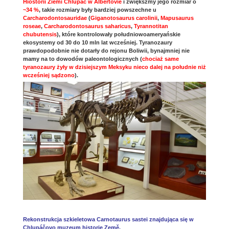
Hiostorii Ziemi Chlupáč w Albertovie
i zwiększmy jego rozmiar o
~34 %
, takie rozmiary były bardziej powszechne u
Carcharodontosauridae
(
Giganotosaurus carolinii
,
Mapusaurus
roseae
,
Carcharodontosaurus saharicus
,
Tyrannotitan
chubutensis
), które kontrolowały południowoameryańskie
ekosystemy od 30 do 10 mln lat wcześniej. Tyranozaury
prawdopodobnie nie dotarły do rejonu Boliwii, bynajmniej nie
mamy na to dowodów paleontologicznych (
chociaż same
tyranozaury żyły w dzisiejszym Meksyku nieco dalej na południe niż
wcześniej sądzono
).
Rekonstrukcja szkieletowa Carnotaurus sastei znajdująca się w
Chlupáčovo muzeum historie Země.