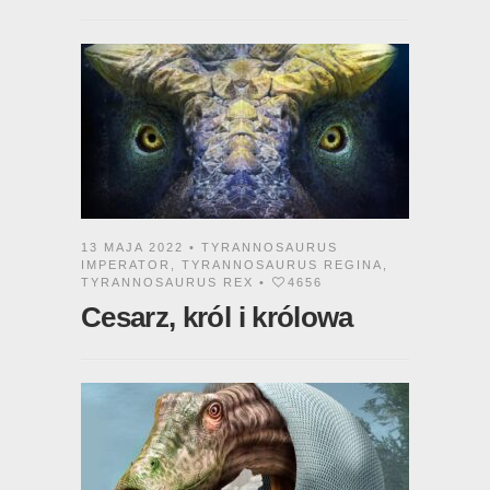
13 MAJA 2022 •
TYRANNOSAURUS
IMPERATOR
,
TYRANNOSAURUS REGINA
,
TYRANNOSAURUS REX
•
4656
Cesarz, król i królowa