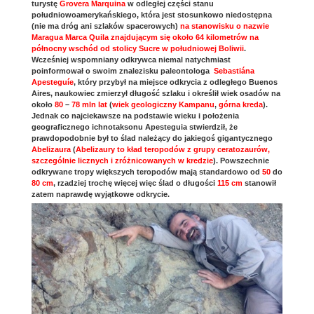
turystę
Grovera Marquina
w odległej części stanu
południowoamerykańskiego, która jest stosunkowo niedostępna
(nie ma dróg ani szlaków spacerowych)
na stanowisku o nazwie
Maragua Marca Quila znajdującym się około 64 kilometrów na
północny wschód od stolicy Sucre w południowej Boliwii
.
Wcześniej wspomniany odkrywca niemal natychmiast
poinformował o swoim znalezisku paleontologa
Sebastiána
Apesteguíe
, który przybył na miejsce odkrycia z odległego Buenos
Aires, naukowiec zmierzył długość szlaku i określił wiek osadów na
około
80
–
78 mln lat
(
wiek geologiczny Kampanu
,
górna kreda
).
Jednak co najciekawsze na podstawie wieku i położenia
geograficznego ichnotaksonu Apesteguia stwierdził, że
prawdopodobnie był to ślad należący do jakiegoś gigantycznego
Abelizaura
(
Abelizaury to kład teropodów z grupy ceratozaurów,
szczególnie licznych i zróżnicowanych w kredzie
). Powszechnie
odkrywane tropy większych teropodów mają standardowo od
50
do
80 cm
, rzadziej trochę więcej więc ślad o długości
115 cm
stanowił
zatem naprawdę wyjątkowe odkrycie.