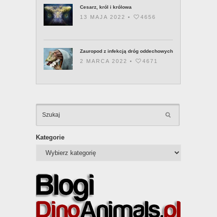
Cesarz, król i królowa
13 MAJA 2022 •
4656
Zauropod z infekcją dróg oddechowych
2 MARCA 2022 •
4671
KATEGOR
Kategorie