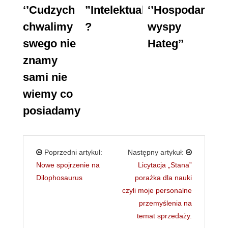
‘’Cudzych
”Intelektualiści”
‘’Hospodar
chwalimy
?
wyspy
swego nie
Hateg’’
znamy
sami nie
wiemy co
posiadamy’’
Poprzedni artykuł:
Następny artykuł:
Nowe spojrzenie na
Licytacja „Stana”
Dilophosaurus
porażka dla nauki
czyli moje personalne
przemyślenia na
temat sprzedaży.