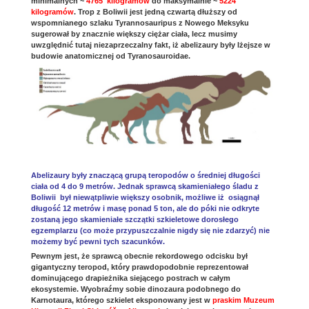
minimalnych ~
4765 kilogramów
do maksymalnie ~
5224
kilogramów
. Trop z Boliwii jest jedną czwartą dłuższy od
wspomnianego szlaku Tyrannosauripus z Nowego Meksyku
sugerował by znacznie większy ciężar ciała, lecz musimy
uwzględnić tutaj niezaprzeczalny fakt, iż abelizaury były lżejsze w
budowie anatomicznej od Tyranosauroidae.
Abelizaury
były znaczącą grupą teropodów o średniej długości
ciała od 4 do 9 metrów. Jednak sprawcą skamieniałego śladu z
Boliwii był niewątpliwie większy osobnik, możliwe iż osiągnął
długość 12 metrów i masę ponad 5 ton, ale do póki nie odkryte
zostaną jego skamieniałe szczątki szkieletowe dorosłego
egzemplarzu (co może przypuszczalnie nigdy się nie zdarzyć) nie
możemy być pewni tych szacunków.
Pewnym jest, że sprawcą obecnie rekordowego odcisku był
gigantyczny teropod, który prawdopodobnie reprezentował
dominującego drapieżnika siejącego postrach w całym
ekosystemie. Wyobraźmy sobie dinozaura podobnego do
Karnotaura, którego szkielet eksponowany jest w
praskim Muzeum