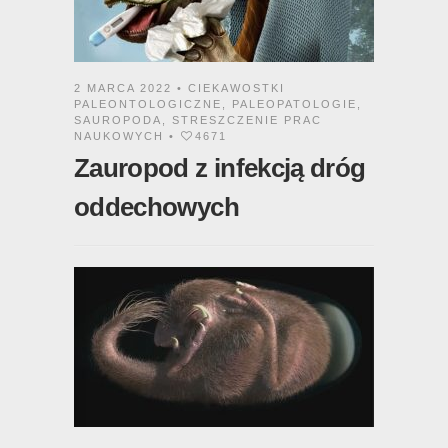
2 MARCA 2022 •
CIEKAWOSTKI
PALEONTOLOGICZNE
,
PALEOPATOLOGIE
,
SAUROPODA
,
STRESZCZENIE PRAC
NAUKOWYCH
•
4671
Zauropod z infekcją dróg
oddechowych