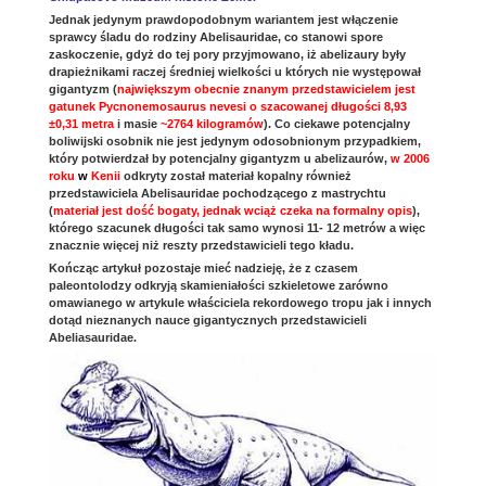
Jednak jedynym prawdopodobnym wariantem jest włączenie
sprawcy śladu do rodziny Abelisauridae, co stanowi spore
zaskoczenie, gdyż do tej pory przyjmowano, iż abelizaury były
drapieżnikami raczej średniej wielkości u których nie występował
gigantyzm (
największym obecnie znanym przedstawicielem jest
gatunek Pycnonemosaurus nevesi o szacowanej długości 8,93
±0,31 metra
i masie
~2764 kilogramów
). Co ciekawe potencjalny
boliwijski osobnik nie jest jedynym odosobnionym przypadkiem,
który potwierdzał by potencjalny gigantyzm u abelizaurów,
w 2006
roku
w
Kenii
odkryty został materiał kopalny również
przedstawiciela Abelisauridae pochodzącego z mastrychtu
(
materiał jest dość bogaty, jednak wciąż czeka na formalny opis
),
którego szacunek długości tak samo wynosi 11- 12 metrów a więc
znacznie więcej niż reszty przedstawicieli tego kładu.
Kończąc artykuł pozostaje mieć nadzieję, że z czasem
paleontolodzy odkryją skamieniałości szkieletowe zarówno
omawianego w artykule właściciela rekordowego tropu jak i innych
dotąd nieznanych nauce gigantycznych przedstawicieli
Abeliasauridae.