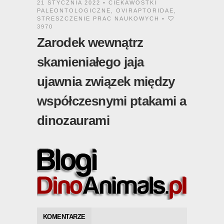
21 STYCZNIA 2022 •
CIEKAWOSTKI
PALEONTOLOGICZNE
,
OVIRAPTORIDAE
,
STRESZCZENIE PRAC NAUKOWYCH
•
3970
Zarodek wewnątrz
skamieniałego jaja
ujawnia związek między
współczesnymi ptakami a
dinozaurami
KOMENTARZE