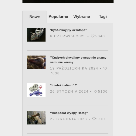
Popularne
Wybrane
Tagi
Nowe
’Dysfunkcyjny ceratops’’
6 CZERWCA 2025 •
5848
‘’Cudzych chwalimy swego nie znamy
sami nie wiemy...
19 PAŹDZIERNIKA 2024 •
7638
”Intelektualiści” ?
26 STYCZNIA 2024 •
5130
‘’Hospodar wyspy Hateg’’
22 GRUDNIA 2023 •
5101