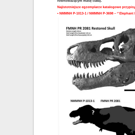
równoważącym masę ciała).
Najistotniejsze egzemplarze katalogowe przypis
• NMMNH P-1013-1 / NMMNH P-3698 – ‘’ Elephant 