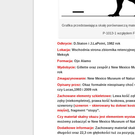
Grafika przedstawiająca skalę porównawczą mate
P-1013-1 względem F
Odkrycie
: D.Staton i J.LaPoint, 1982 rok
Lokacja
: Wschodnia strona zbiornika retencyjn
Meksyk
Formacja
: Ojo Alamo
Wydobycie
: Gillette oraz zespół z New Mexico M
rok
Zmagazynowanie
: New Mexico Museum of Natura
Opisany przez
: Okaz formalnie nieopisany choć 
czy Lucas,1993 i 2009 rok
Zachowane elementy szkieletowe
: Lewa kość zę
zęby (niekompletne), prawa kość łuskowa, praw
szewrony (
szewron – skierowany ku dołowi kos
mięśni
), fragment ‘’stopy’’.
Czy materiał skalny okazu jest elementem wys
możemy zobaczyć w New Mexico Museum of Natur
Dodatkowe informacje
: Zachowany materiał ska
długości oraz 22,3 cm głębokości tuż za pozycj