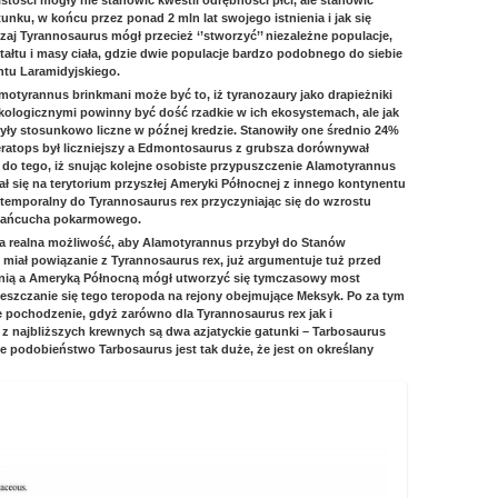
tości mogły nie stanowić kwestii odrębności płci, ale stanowić
unku, w końcu przez ponad 2 mln lat swojego istnienia i jak się
j Tyrannosaurus mógł przecież ‘’stworzyć’’ niezależne populacje,
ztałtu i masy ciała, gdzie dwie populacje bardzo podobnego do siebie
ntu Laramidyjskiego.
otyrannus brinkmani może być to, iż tyranozaury jako drapieżniki
kologicznymi powinny być dość rzadkie w ich ekosystemach, ale jak
były stosunkowo liczne w późnej kredzie. Stanowiły one średnio 24%
ceratops był liczniejszy a Edmontosaurus z grubsza dorównywał
 do tego, iż snując kolejne osobiste przypuszczenie Alamotyrannus
ł się na terytorium przyszłej Ameryki Północnej z innego kontynentu
k temporalny do Tyrannosaurus rex przyczyniając się do wzrostu
e łańcucha pokarmowego.
aka realna możliwość, aby Alamotyrannus przybył do Stanów
 miał powiązanie z Tyrannosaurus rex, już argumentuje tuż przed
ią a Ameryką Północną mógł utworzyć się tymczasowy most
eszczanie się tego teropoda na rejony obejmujące Meksyk. Po za tym
 pochodzenie, gdyż zarówno dla Tyrannosaurus rex jak i
z najbliższych krewnych są dwa azjatyckie gatunki – Tarbosaurus
 podobieństwo Tarbosaurus jest tak duże, że jest on określany