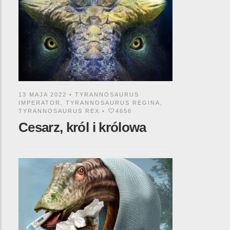
13 MAJA 2022 •
TYRANNOSAURUS
IMPERATOR
,
TYRANNOSAURUS REGINA
,
TYRANNOSAURUS REX
•
4656
Cesarz, król i królowa