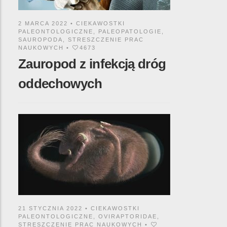
2 MARCA 2022 •
CIEKAWOSTKI
PALEONTOLOGICZNE
,
PALEOPATOLOGIE
,
SAUROPODA
,
STRESZCZENIE PRAC
NAUKOWYCH
•
4673
Zauropod z infekcją dróg
oddechowych
21 STYCZNIA 2022 •
CIEKAWOSTKI
PALEONTOLOGICZNE
,
OVIRAPTORIDAE
,
STRESZCZENIE PRAC NAUKOWYCH
•