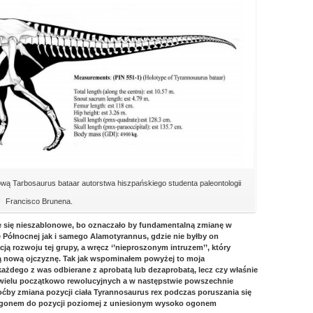
ową Tarbosaurus bataar autorstwa hiszpańskiego studenta paleontologii
Francisco Brunena.
aje się nieszablonowe, bo oznaczało by fundamentalną zmianę w
Północnej jak i samego Alamotyrannus, gdzie nie byłby on
ą rozwoju tej grupy, a wręcz ‘’nieproszonym intruzem’’, który
oją nową ojczyznę. Tak jak wspominałem powyżej to moja
żdego z was odbierane z aprobatą lub dezaprobatą, lecz czy właśnie
 wielu początkowo rewolucyjnych a w następstwie powszechnie
ćby zmiana pozycji ciała Tyrannosaurus rex podczas poruszania się
i ogonem do pozycji poziomej z uniesionym wysoko ogonem