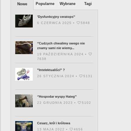
Popularne
Wybrane
Tagi
Nowe
’Dysfunkcyjny ceratops’’
6 CZERWCA 2025 •
5848
‘’Cudzych chwalimy swego nie
znamy sami nie wiemy...
19 PAŹDZIERNIKA 2024 •
7638
”Intelektualiści” ?
26 STYCZNIA 2024 •
5131
‘’Hospodar wyspy Hateg’’
22 GRUDNIA 2023 •
5102
Cesarz, król i królowa
13 MAJA 2022 •
4656