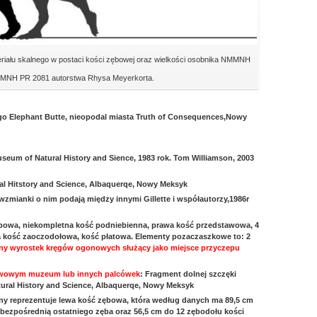
riału skalnego w postaci kości zębowej oraz wielkości osobnika NMMNH
MNH PR 2081 autorstwa Rhysa Meyerkorta.
ego Elephant Butte, nieopodal miasta Truth of Consequences,Nowy
useum of Natural History and Sience, 1983 rok. Tom Williamson, 2003
l Hitstory and Science, Albaquerqe, Nowy Meksyk
wzmianki o nim podają między innymi Gillette i współautorzy,1986r
bowa, niekompletna kość podniebienna, prawa kość przedstawowa, 4
a kość zaoczodołowa, kość płatowa. Elementy pozaczaszkowe to: 2
tny wyrostek kręgów ogonowych służący jako miejsce przyczepu
tawowym muzeum lub innych palcówek
: Fragment dolnej szczęki
al History and Science, Albaquerqe, Nowy Meksyk
lny reprezentuje lewa kość zębowa, która według danych ma 89,5 cm
ą bezpośrednią ostatniego zęba oraz 56,5 cm do 12 zębodołu kości