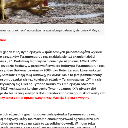
yrannus brinkmani’’ autorstwa hiszpańskiego paleoartysty Luisa V Reya.
ani’’:
ker (jeden z najsłynniejszych współczesnych paleontologów) wysnuł
 szczątków Tyrannosaurus rex znajdują się też skamieniałości
aurus „X”. Podstawą tego wyróżnienia było uzębienie AMNH 5027,
a przedzie żuchwy, w przeciwieństwie do holotypu Tyrannosaurus rex,
kszy. Ideę Bakkera rozwinął w 2008 roku Peter Larson, który wskazał,
i „Samson”) mają taką budowę, jak AMNH 5027 to jest pomniejszony
rson doszukał się też kolejnych różnic – Tyrannosaurus „X” ma się
krywającą się z liczbą Tyrannosaurus rex i mniejszym otworem
013) wskazał na kolejne cechy Tyrannosaurus ‘’X’’: płytszy dół
go do brzusznej krawędzi dołu przedoczodołowego, niski czwarty ząb
y tekst został opracowany przez Macieja Ziglera z wirylny
 dwóch różnych typach budowy ciała gatunku Tyrannosaurus rex
dziej masywny, który ma rzekomo charakteryzować egzemplarze płci
 (choć nie wszyscy uważają to za solidny dowód). W moim toku