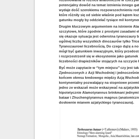
rozumowania te różnice anatomiczne w rzeczywis
potencjalny dowód na temat istnienia innego gat
wydaje dość szerokiemu rozpowszechnieniu rodza
które różniły się od siebie właśnie pod kątem ks
gatunku mogły by oddzielać tysiące mil kontyne
Drugim kluczowym argumentem na istnienie Alam
szczytowe, które zgodnie z prostymi zasadami e
się okazuje sytuacja jest odwrotna tyranozaury 
ogólnej liczby wszystkich dinozaurów tylko Tri
Tyranozaurowi liczebnością. Do czego dążę a no
mógł być gatunkiem inwazyjnym, który przedosta
i rozprzestrzenił się w ekosystemie jako gatune
liczebności drapieżników stojących na szczyci
Być może zapytacie w ‘’tym miejscu’’ czy jest t
Zjednoczonych z Azji Wschodniej i jednocześnie
końcem okresu kredowego między Azją Wschodn
kontynentalny pozwalający na stopniowe przemi
jedno ze wskazań może wskazywać na azjatyckie
hipotetycznie Alamotyrannus brinkmani jednymi 
bataar i Zhuchengtyrannus magnus (anatomiczne
dosłownie mianem azjatyckiego tyranozaura).