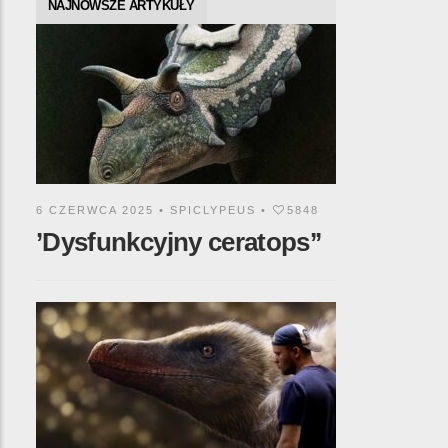
NAJNOWSZE ARTYKUŁY
6 CZERWCA 2025 •
SPICLYPEUS
•
5848
’Dysfunkcyjny ceratops’’