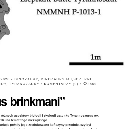
 2020 •
DINOZAURY
,
DINOZAURY MIĘSOŻERNE
,
IDY
,
TYRANOZAURY
•
KOMENTARZY (0)
•
2859
s brinkmani”
 różnych aspektów biologii i ekologii gatunku Tyrannosaurus rex,
edzi na temat tego niezwykłego
funkcje pełniły jego zredukowane kończyny przednie, czy był