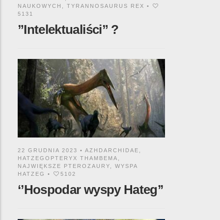
NAUKOWYCH
,
TYRANNOSAURUS REX
•
5131
”Intelektualiści” ?
22 GRUDNIA 2023 •
AZHDARCHIDAE
,
HATZEGOPTERYX THAMBEMA
,
NAJWIĘKSZE PTEROZAURY
,
WYSPA
HATZEG
•
5102
‘’Hospodar wyspy Hateg’’