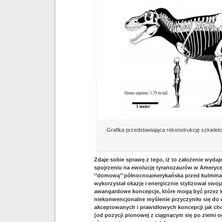
Grafika przedstawiająca rekonstrukcję szkielet
Zdaje sobie sprawę z tego, iż to założenie wyd
spojrzeniu na ewolucję tyranozaurów w Ameryce 
‘’domową’’ północnoamerykańska przed kulminacj
wykorzystał okazję i energicznie stylizował sw
awangardowe koncepcje, które mogą być przez ka
niekonwencjonalne myślenie przyczyniło się do
akceptowanych i prawidłowych koncepcji jak cho
(od pozycji pionowej z ciągnącym się po ziem