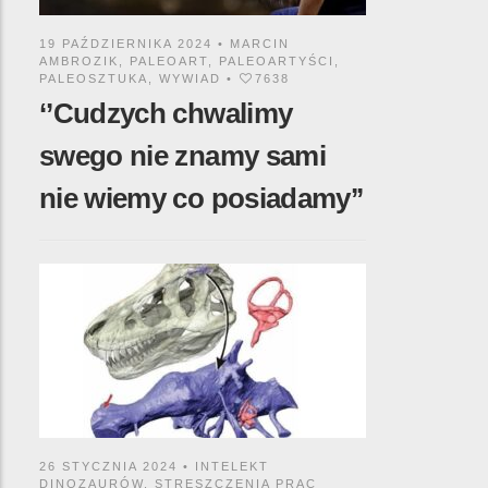
19 PAŹDZIERNIKA 2024 •
MARCIN
AMBROZIK
,
PALEOART
,
PALEOARTYŚCI
,
PALEOSZTUKA
,
WYWIAD
•
7638
‘’Cudzych chwalimy
swego nie znamy sami
nie wiemy co posiadamy’’
26 STYCZNIA 2024 •
INTELEKT
DINOZAURÓW
,
STRESZCZENIA PRAC