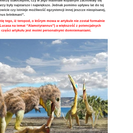
wierzę stałocieplne, czy w jego materiale kopalnym zachowały się
larzy były najstarsze i największe. Jednak pomimo upływu lat do tej
wicie czy istnieje możliwość egzystencji innej jeszcze nieopisanej,
nus brinkmani’’.
tię tego, iż teropod, o którym mowa w artykule nie został formalnie
 Lucasa na temat ‘’Alamotyrannus’’) a większość z potencjalnych
ej części artykułu jest moimi personalnymi domniemaniami.