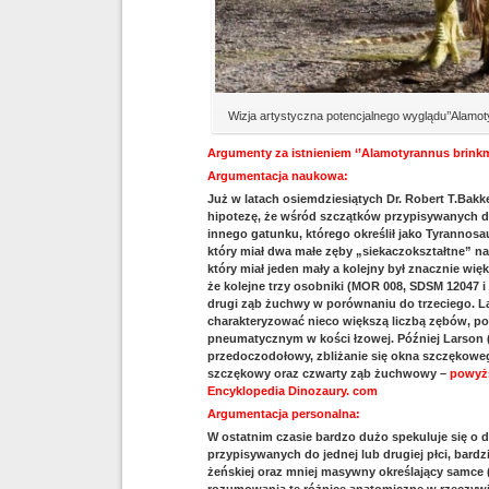
Wizja artystyczna potencjalnego wyglądu’’Alamot
Argumenty za istnieniem ‘’Alamotyrannus brinkm
Argumentacja naukowa:
Już w latach osiemdziesiątych Dr. Robert T.Bak
hipotezę, że wśród szczątków przypisywanych do
innego gatunku, którego określił jako Tyrannos
który miał dwa małe zęby „siekaczokształtne” n
który miał jeden mały a kolejny był znacznie wię
że kolejne trzy osobniki (MOR 008, SDSM 12047 
drugi ząb żuchwy w porównaniu do trzeciego. La
charakteryzować nieco większą liczbą zębów, po
pneumatycznym w kości łzowej. Później Larson (2
przedoczodołowy, zbliżanie się okna szczękowe
szczękowy oraz czwarty ząb żuchwowy –
powyższ
Encyklopedia Dinozaury. com
Argumentacja personalna:
W ostatnim czasie bardzo dużo spekuluje się o
przypisywanych do jednej lub drugiej płci, bar
żeńskiej oraz mniej masywny określający samce