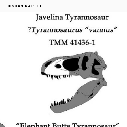
S
DINOANIMALS.PL
Mary Anning