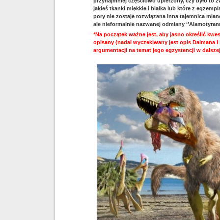
przynajmniej częściowo upierzony, czy było to z
jakieś tkanki miękkie i białka lub które z egzemp
pory nie zostaje rozwiązana inna tajemnica miano
ale nieformalnie nazwanej odmiany ‘’Alamotyran
*Na początek ważne jest, aby jasno określić kwes
opisany (nadal wyczekiwany jest opis Dalmana i
argumentacji na temat jego egzystencji w dalsz