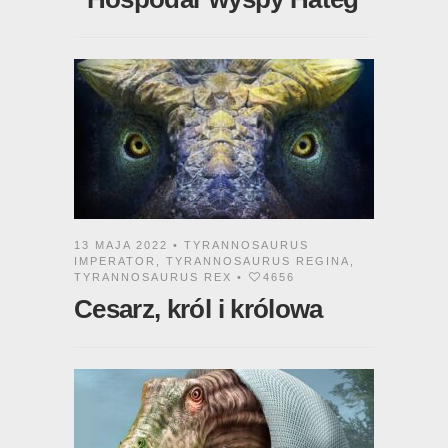
13 MAJA 2022 •
TYRANNOSAURUS
IMPERATOR
,
TYRANNOSAURUS REGINA
,
TYRANNOSAURUS REX
•
4656
Cesarz, król i królowa