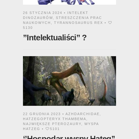
26 STYCZNIA 2024 •
INTELEKT
DINOZAURÓW
,
STRESZCZENIA PRAC
NAUKOWYCH
,
TYRANNOSAURUS REX
•
5130
”Intelektualiści” ?
22 GRUDNIA 2023 •
AZHDARCHIDAE
,
HATZEGOPTERYX THAMBEMA
,
NAJWIĘKSZE PTEROZAURY
,
WYSPA
HATZEG
•
5101
‘’Hospodar wyspy Hateg’’