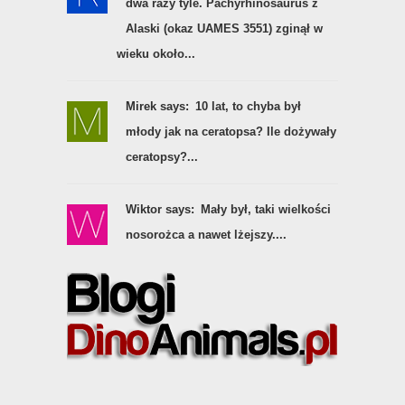
dwa razy tyle. Pachyrhinosaurus z
Alaski (okaz UAMES 3551) zginął w
wieku około...
Mirek says:
10 lat, to chyba był
młody jak na ceratopsa? Ile dożywały
ceratopsy?...
Wiktor says:
Mały był, taki wielkości
nosorożca a nawet lżejszy....