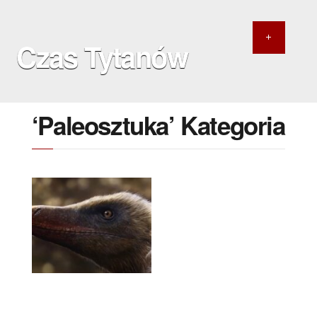
Czas Tytanów
‘Paleosztuka’ Kategoria
19 PAŹDZIERNIKA
2024
‘’Cudzych chwalimy
swego nie znamy
sami nie wiemy co
posiadamy’’