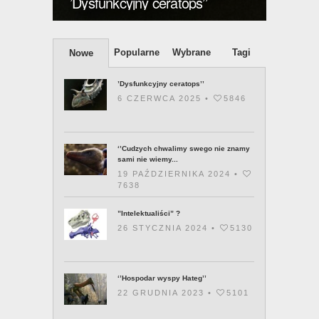
’Dysfunkcyjny ceratops’’
posia
Popularne
Wybrane
Tagi
Nowe
’Dysfunkcyjny ceratops’’
6 CZERWCA 2025 •
5846
‘’Cudzych chwalimy swego nie znamy
sami nie wiemy...
19 PAŹDZIERNIKA 2024 •
7638
”Intelektualiści” ?
26 STYCZNIA 2024 •
5130
‘’Hospodar wyspy Hateg’’
22 GRUDNIA 2023 •
5101