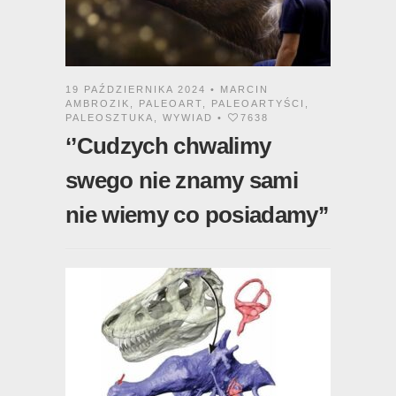
19 PAŹDZIERNIKA 2024 •
MARCIN
AMBROZIK
,
PALEOART
,
PALEOARTYŚCI
,
PALEOSZTUKA
,
WYWIAD
•
7638
‘’Cudzych chwalimy
swego nie znamy sami
nie wiemy co posiadamy’’