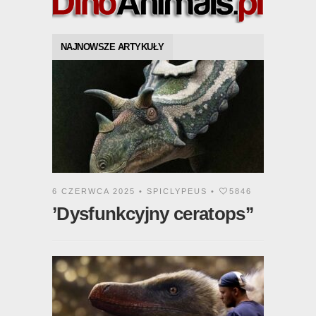
NAJNOWSZE ARTYKUŁY
6 CZERWCA 2025 •
SPICLYPEUS
•
5846
’Dysfunkcyjny ceratops’’