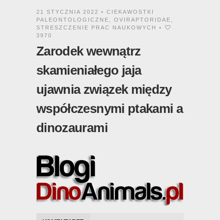
21 STYCZNIA 2022 •
CIEKAWOSTKI
PALEONTOLOGICZNE
,
OVIRAPTORIDAE
,
STRESZCZENIE PRAC NAUKOWYCH
•
3970
Zarodek wewnątrz
skamieniałego jaja
ujawnia związek między
współczesnymi ptakami a
dinozaurami