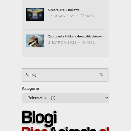
Cesarz, król i królowa
13 MAJA 2022 •
4656
Zauropod z infekcją dróg oddechowych
2 MARCA 2022 •
4671
KATEGOR
Kategorie