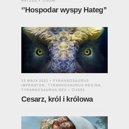
HATZEG
•
5098
‘’Hospodar wyspy Hateg’’
13 MAJA 2022 •
TYRANNOSAURUS
IMPERATOR
,
TYRANNOSAURUS REGINA
,
TYRANNOSAURUS REX
•
4655
Cesarz, król i królowa