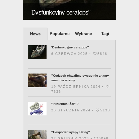
znamy
’Dysfunkcyjny ceratops’’
posia
Popularne
Wybrane
Tagi
Nowe
’Dysfunkcyjny ceratops’’
6 CZERWCA 2025 •
5846
‘’Cudzych chwalimy swego nie znamy
sami nie wiemy...
19 PAŹDZIERNIKA 2024 •
7636
”Intelektualiści” ?
26 STYCZNIA 2024 •
5130
‘’Hospodar wyspy Hateg’’
22 GRUDNIA 2023 •
5098