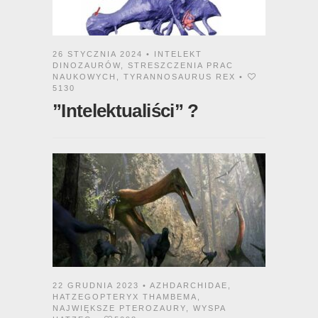
26 STYCZNIA 2024 •
INTELEKT
DINOZAURÓW
,
STRESZCZENIA PRAC
NAUKOWYCH
,
TYRANNOSAURUS REX
•
5130
”Intelektualiści” ?
22 GRUDNIA 2023 •
AZHDARCHIDAE
,
HATZEGOPTERYX THAMBEMA
,
NAJWIĘKSZE PTEROZAURY
,
WYSPA