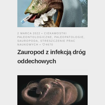
2 MARCA 2022 •
CIEKAWOSTKI
PALEONTOLOGICZNE
,
PALEOPATOLOGIE
,
SAUROPODA
,
STRESZCZENIE PRAC
NAUKOWYCH
•
4670
Zauropod z infekcją dróg
oddechowych