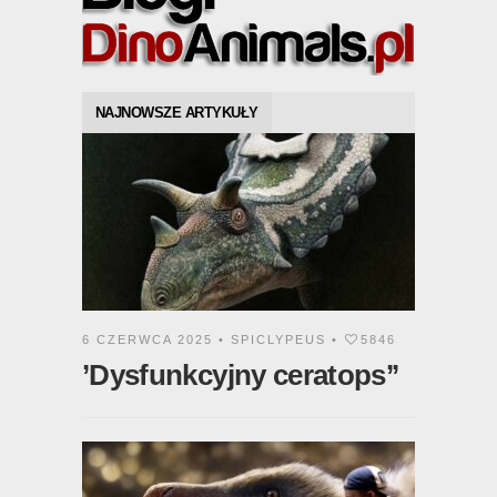
NAJNOWSZE ARTYKUŁY
6 CZERWCA 2025 •
SPICLYPEUS
•
5846
’Dysfunkcyjny ceratops’’