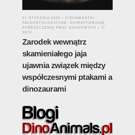
21 STYCZNIA 2022 •
CIEKAWOSTKI
PALEONTOLOGICZNE
,
OVIRAPTORIDAE
,
STRESZCZENIE PRAC NAUKOWYCH
•
3970
Zarodek wewnątrz
skamieniałego jaja
ujawnia związek między
współczesnymi ptakami a
dinozaurami