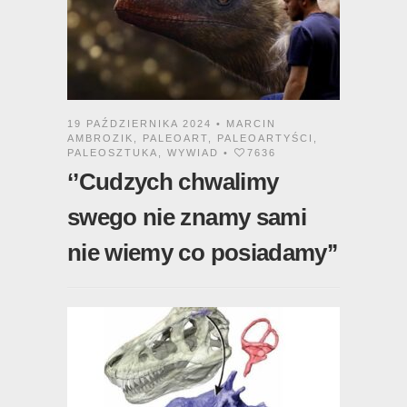
19 PAŹDZIERNIKA 2024 •
MARCIN
AMBROZIK
,
PALEOART
,
PALEOARTYŚCI
,
PALEOSZTUKA
,
WYWIAD
•
7636
‘’Cudzych chwalimy
swego nie znamy sami
nie wiemy co posiadamy’’