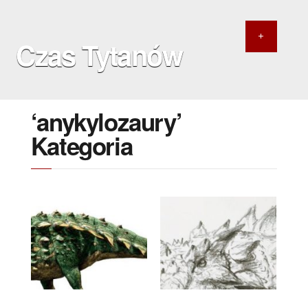
Czas Tytanów
‘anykylozaury’
Kategoria
25 LIPCA 2021
29 WRZEŚNIA 2017
Niszczyciel goleni z
Zuul crurivastator
późnej kredy