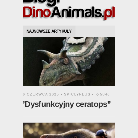
NAJNOWSZE ARTYKUŁY
6 CZERWCA 2025 •
SPICLYPEUS
•
5846
’Dysfunkcyjny ceratops’’