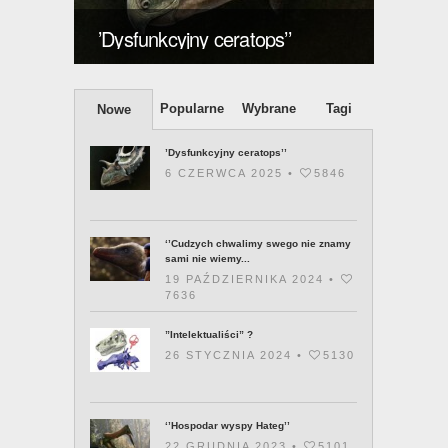
znamy
’Dysfunkcyjny ceratops’’
posia
Popularne
Wybrane
Tagi
Nowe
’Dysfunkcyjny ceratops’’
6 CZERWCA 2025 •
5846
‘’Cudzych chwalimy swego nie znamy
sami nie wiemy...
19 PAŹDZIERNIKA 2024 •
7636
”Intelektualiści” ?
26 STYCZNIA 2024 •
5130
‘’Hospodar wyspy Hateg’’
22 GRUDNIA 2023 •
5101