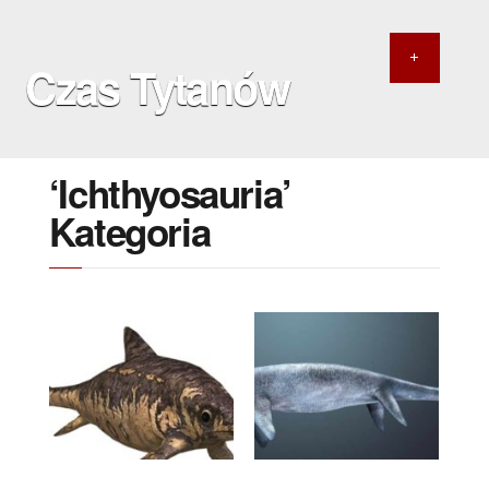
Czas Tytanów
‘Ichthyosauria’
Kategoria
4 LUTEGO 2019
3 LISTOPADA 2017
Ophthalmosaurus
Shastasaurus
icenicus