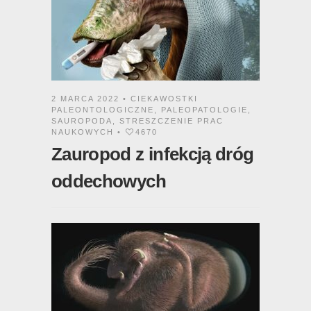
2 MARCA 2022 •
CIEKAWOSTKI
PALEONTOLOGICZNE
,
PALEOPATOLOGIE
,
SAUROPODA
,
STRESZCZENIE PRAC
NAUKOWYCH
•
4670
Zauropod z infekcją dróg
oddechowych