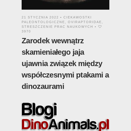
21 STYCZNIA 2022 •
CIEKAWOSTKI
PALEONTOLOGICZNE
,
OVIRAPTORIDAE
,
STRESZCZENIE PRAC NAUKOWYCH
•
3970
Zarodek wewnątrz
skamieniałego jaja
ujawnia związek między
współczesnymi ptakami a
dinozaurami