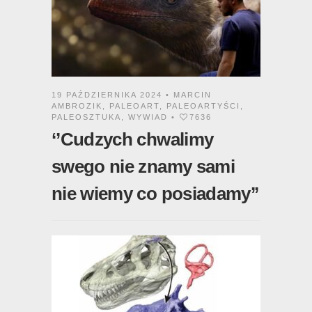
19 PAŹDZIERNIKA 2024 •
MARCIN
AMBROZIK
,
PALEOART
,
PALEOARTYŚCI
,
PALEOSZTUKA
,
WYWIAD
•
7636
‘’Cudzych chwalimy
swego nie znamy sami
nie wiemy co posiadamy’’