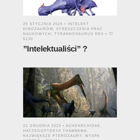
26 STYCZNIA 2024 •
INTELEKT
DINOZAURÓW
,
STRESZCZENIA PRAC
NAUKOWYCH
,
TYRANNOSAURUS REX
•
5130
”Intelektualiści” ?
22 GRUDNIA 2023 •
AZHDARCHIDAE
,
HATZEGOPTERYX THAMBEMA
,
NAJWIĘKSZE PTEROZAURY
,
WYSPA