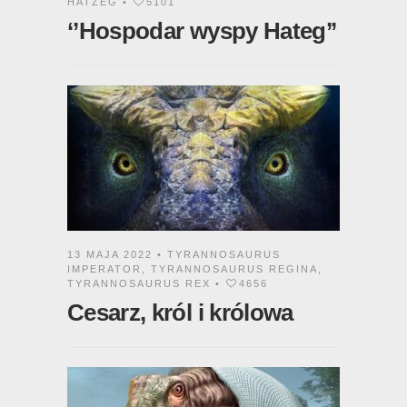
HATZEG
•
5101
‘’Hospodar wyspy Hateg’’
13 MAJA 2022 •
TYRANNOSAURUS
IMPERATOR
,
TYRANNOSAURUS REGINA
,
TYRANNOSAURUS REX
•
4656
Cesarz, król i królowa