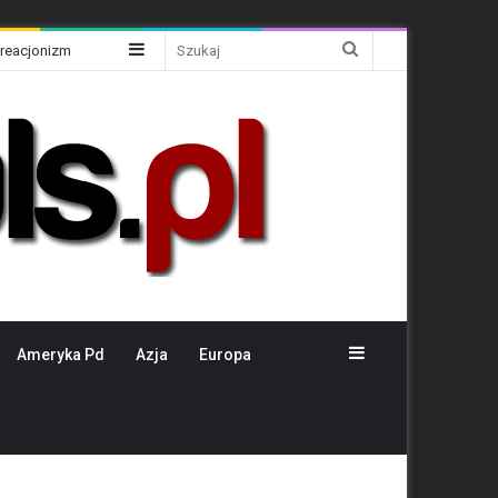
Sidebar
Szukaj
Kreacjonizm
Sidebar
Ameryka Pd
Azja
Europa