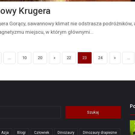
dowy Krugera
era Gorący, sawannowy klimat nie odstrasza podróżników, 
magnetyzmu miejscu, w którym głównymi…
...
10
20
«
22
23
24
»
...
P
Szukaj:
Azja
Blogi
Człowiek
Dinozaury
Dinozaury drapieżne