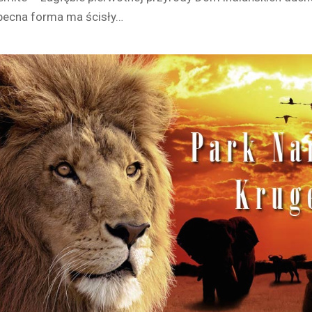
obecna forma ma ścisły…