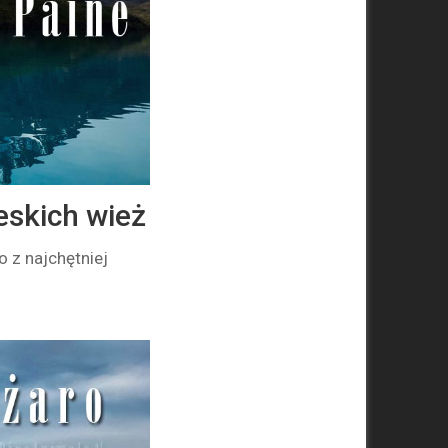
eskich wież
o z najchętniej