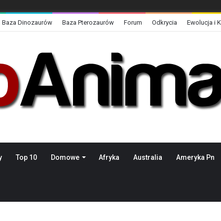
Baza Dinozaurów
Baza Pterozaurów
Forum
Odkrycia
Ewolucja i 
y
Top 10
Domowe
Afryka
Australia
Ameryka Pn