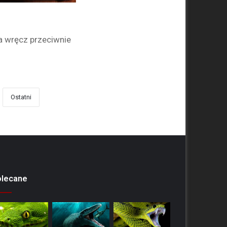
a wręcz przeciwnie
Ostatni
olecane