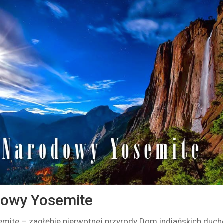
dowy Yosemite
mite – zagłębie pierwotnej przyrody Dom indiańskich duc