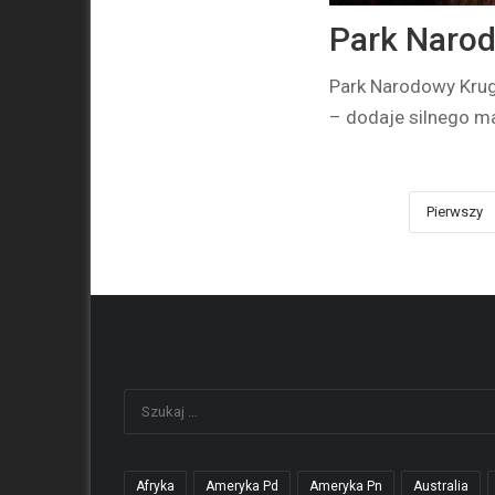
Park Naro
Park Narodowy Krug
– dodaje silnego 
Pierwszy
Afryka
Ameryka Pd
Ameryka Pn
Australia