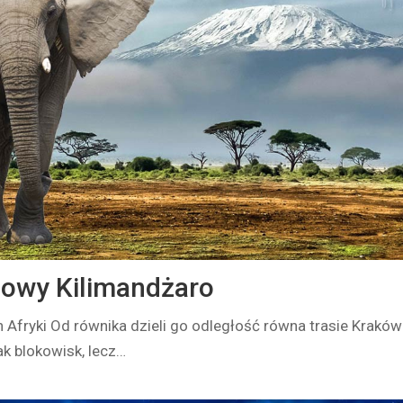
owy Kilimandżaro
 Afryki Od równika dzieli go odległość równa trasie Kraków
k blokowisk, lecz…