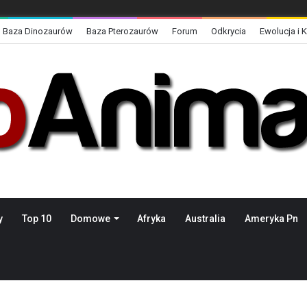
Baza Dinozaurów
Baza Pterozaurów
Forum
Odkrycia
Ewolucja i 
y
Top 10
Domowe
Afryka
Australia
Ameryka Pn