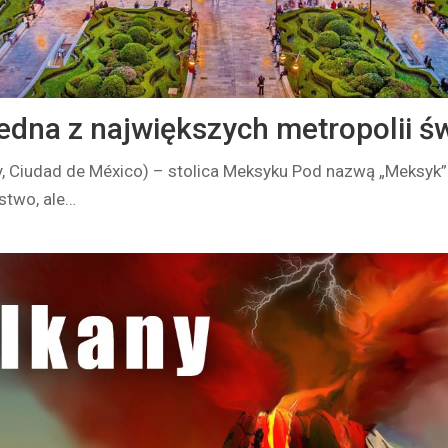
edna z największych metropolii ś
, Ciudad de México) – stolica Meksyku Pod nazwą „Meksyk”
ństwo, ale…