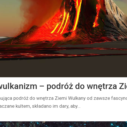
wulkanizm – podróż do wnętrza Z
ująca podróż do wnętrza Ziemi Wulkany od zawsze fascynow
aczane kultem, składano im dary, aby…