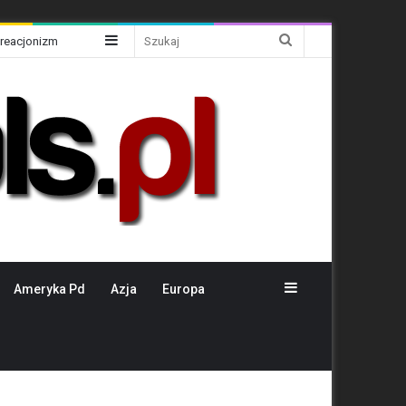
Sidebar
Szukaj
Kreacjonizm
Sidebar
Ameryka Pd
Azja
Europa