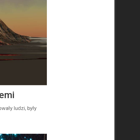
iemi
ały ludzi, były