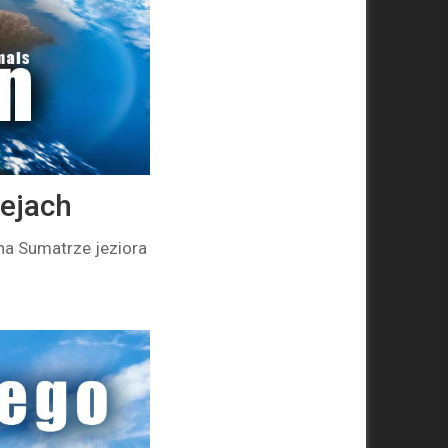
iejach
na Sumatrze jeziora