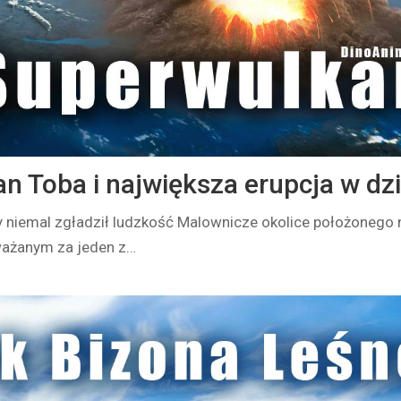
n Toba i największa erupcja w dz
y niemal zgładził ludzkość Malownicze okolice położonego 
ważanym za jeden z…