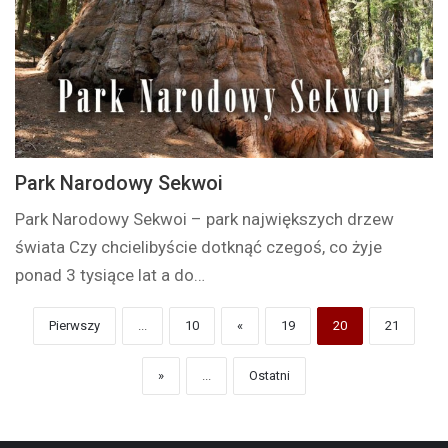
Park Narodowy Sekwoi
Park Narodowy Sekwoi – park największych drzew
świata Czy chcielibyście dotknąć czegoś, co żyje
ponad 3 tysiące lat a do…
Pierwszy
...
10
«
19
20
21
»
...
Ostatni