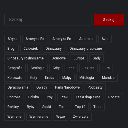
Szukaj:
Afryka
Ameryka Pd
Ameryka Pn
Australia
Azja
Blogi
Człowiek
Dinozaury
Dinozaury drapieżne
Dinozaury roślinożerne
Domowe
Europa
Gady
Geografia
Geologia
Góry
Inne
Jeziora
Jura
Kotowate
Koty
Kreda
Małpy
Mitologia
Morskie
Opracowania
Owady
Parki Narodowe
Podcasty
Podróże
Polska
Psy
Ptaki
Ptaki drapieżne
Rogate
Rośliny
Ryby
Ssaki
Top 1
Top 10
Trias
Wymarłe
Wymieranie
Węże
Zwierzęta