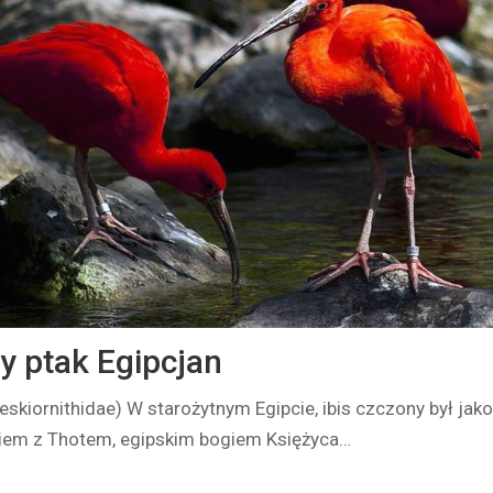
ty ptak Egipcjan
reskiornithidae) W starożytnym Egipcie, ibis czczony był jako
iem z Thotem, egipskim bogiem Księżyca…