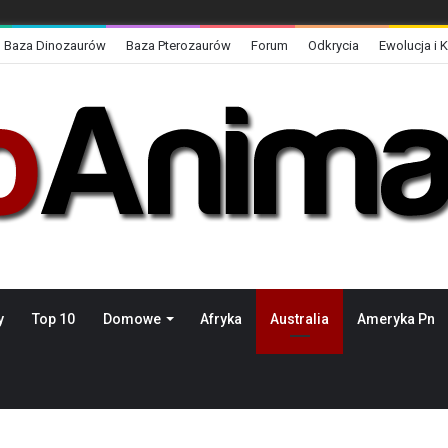
Baza Dinozaurów
Baza Pterozaurów
Forum
Odkrycia
Ewolucja i 
y
Top 10
Domowe
Afryka
Australia
Ameryka Pn