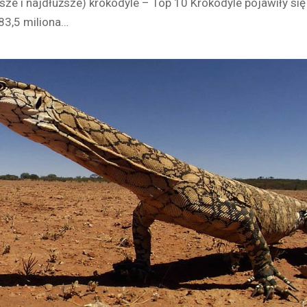
sze i najdłuższe) krokodyle – Top 10 Krokodyle pojawiły się
 83,5 miliona…