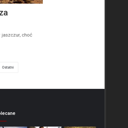
za
 jaszczur, choć
Ostatni
olecane