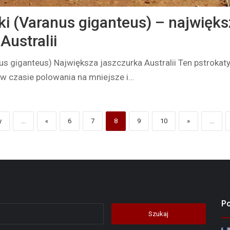
ki (Varanus giganteus) – najwięks
Australii
us giganteus) Największa jaszczurka Australii Ten pstrokaty
 w czasie polowania na mniejsze i…
y
...
«
6
7
8
9
10
»
...
P
Szukaj: