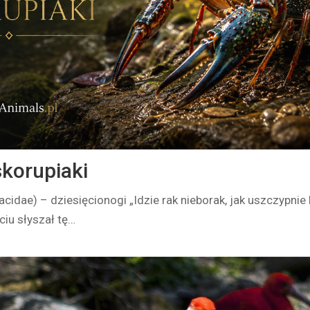
 skorupiaki
acidae) – dziesięcionogi „Idzie rak nieborak, jak uszczypnie
ciu słyszał tę…