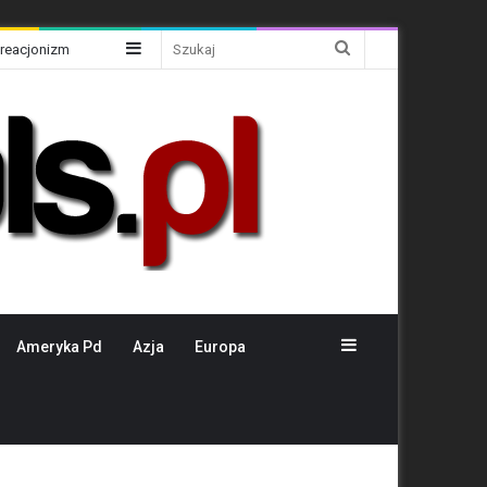
Sidebar
Szukaj
Kreacjonizm
Sidebar
Ameryka Pd
Azja
Europa