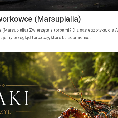
workowce (Marsupialia)
(Marsupialia) Zwierzęta z torbami? Dla nas egzotyka, dla A
ujemy przegląd torbaczy, które ku zdumieniu…