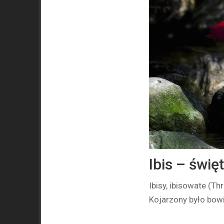
Ibis – świę
Ibisy, ibisowate (Th
Kojarzony było bow