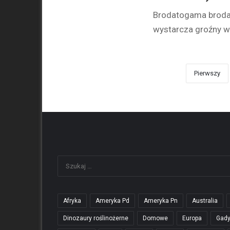
Brodatogama brodat
wystarcza groźny w
Pierwszy
Afryka
Ameryka Pd
Ameryka Pn
Australia
Dinozaury roślinożerne
Domowe
Europa
Gad