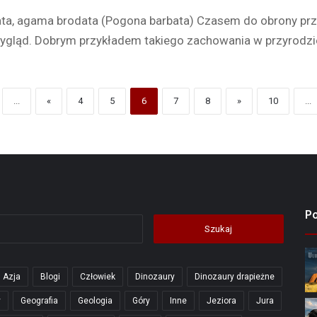
a, agama brodata (Pogona barbata) Czasem do obrony prz
ygląd. Dobrym przykładem takiego zachowania w przyrodz
...
«
4
5
6
7
8
»
10
...
P
Szukaj:
Azja
Blogi
Człowiek
Dinozaury
Dinozaury drapieżne
y
Geografia
Geologia
Góry
Inne
Jeziora
Jura