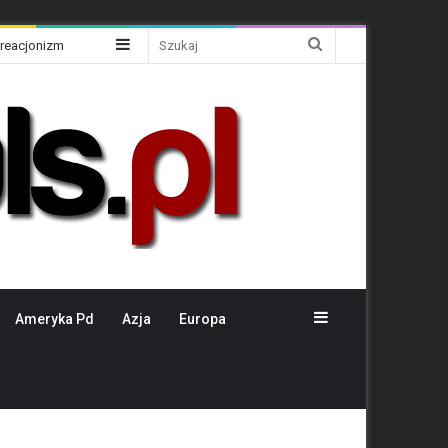
Sidebar
Szukaj
Kreacjonizm
Sidebar
Ameryka Pd
Azja
Europa