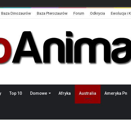
Baza Dinozaurów
Baza Pterozaurów
Forum
Odkrycia
Ewolucja i 
y
Top 10
Domowe
Afryka
Australia
Ameryka Pn