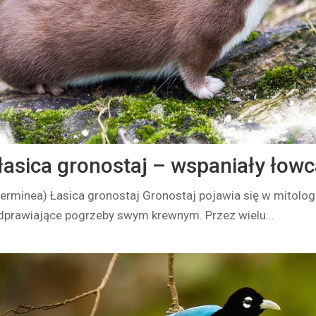
łasica gronostaj – wspaniały łowc
erminea) Łasica gronostaj Gronostaj pojawia się w mitologii
odprawiające pogrzeby swym krewnym. Przez wielu…