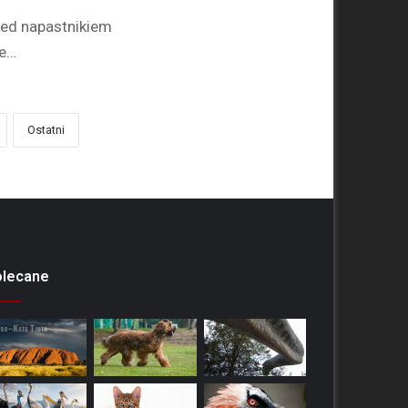
ed napastnikiem
ie…
Ostatni
olecane