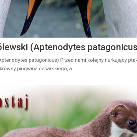
ólewski (Aptenodytes patagonicus
Aptenodytes patagonicus) Przed nami kolejny nurkujący pta
i krewny pingwina cesarskiego, a…