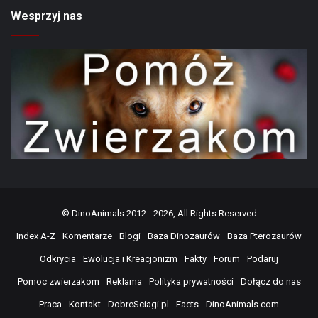
Wesprzyj nas
©
DinoAnimals
2012 - 2026, All Rights Reserved
Index A-Z
Komentarze
Blogi
Baza Dinozaurów
Baza Pterozaurów
Odkrycia
Ewolucja i Kreacjonizm
Fakty
Forum
Podaruj
Pomoc zwierzakom
Reklama
Polityka prywatności
Dołącz do nas
Praca
Kontakt
DobreSciagi.pl
Facts
DinoAnimals.com