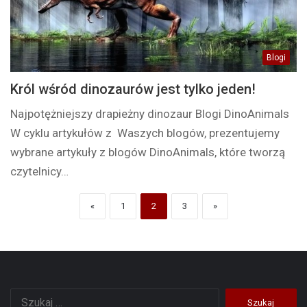
Blogi
Król wśród dinozaurów jest tylko jeden!
Najpotężniejszy drapieżny dinozaur Blogi DinoAnimals
W cyklu artykułów z Waszych blogów, prezentujemy
wybrane artykuły z blogów DinoAnimals, które tworzą
czytelnicy…
«
1
2
3
»
Szukaj: