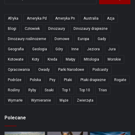
Afryka
Ameryka Pd
Ameryka Pn
Australia
Azja
Blogi
Człowiek
Dinozaury
Dinozaury drapieżne
Dinozaury roślinożerne
Domowe
Europa
Gady
Geografia
Geologia
Góry
Inne
Jeziora
Jura
Kotowate
Koty
Kreda
Małpy
Mitologia
Morskie
Opracowania
Owady
Parki Narodowe
Podcasty
Podróże
Polska
Psy
Ptaki
Ptaki drapieżne
Rogate
Rośliny
Ryby
Ssaki
Top 1
Top 10
Trias
Wymarłe
Wymieranie
Węże
Zwierzęta
Polecane