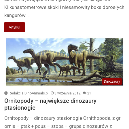
Kilkunastometrowe skoki i niesamowity boks dorosłych
kangurów.…
Artykuł
Dinozaury
Redakcja DinoAnimals.pl
8 września 2012
21
Ornitopody – największe dinozaury
ptasionogie
Ornitopody – dinozaury ptasionogie Ornithopoda, z gr.
ornis – ptak + pous – stopa – grupa dinozaurów z