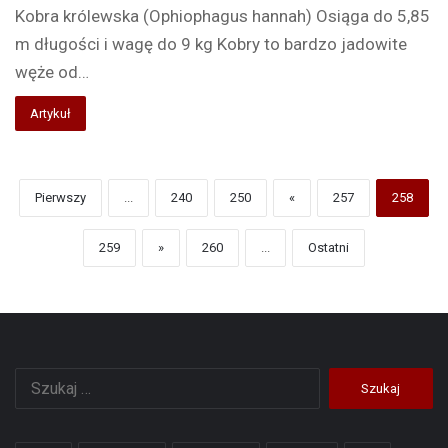
Kobra królewska (Ophiophagus hannah) Osiąga do 5,85
m długości i wagę do 9 kg Kobry to bardzo jadowite
węże od…
Artykuł
Pierwszy
...
240
250
«
257
258
259
»
260
...
Ostatni
Szukaj: