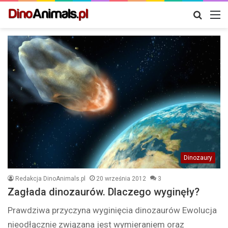
Szukaj
M
Dinozaury
Redakcja DinoAnimals.pl
20 września 2012
3
Zagłada dinozaurów. Dlaczego wyginęły?
Prawdziwa przyczyna wyginięcia dinozaurów Ewolucja
nieodłącznie związana jest wymieraniem oraz