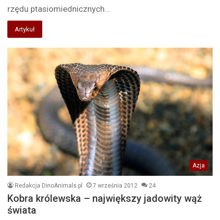
rzędu ptasiomiednicznych…
Artykuł
Azja
Redakcja DinoAnimals.pl
7 września 2012
24
Kobra królewska – największy jadowity wąż
świata