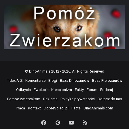
©
DinoAnimals
2012 - 2026, All Rights Reserved
Index A-Z
Komentarze
Blogi
Baza Dinozaurów
Baza Pterozaurów
Odkrycia
Ewolucja i Kreacjonizm
Fakty
Forum
Podaruj
Pomoc zwierzakom
Reklama
Polityka prywatności
Dołącz do nas
Praca
Kontakt
DobreSciagi.pl
Facts
DinoAnimals.com
Facebook
Pinterest
YouTube
RSS