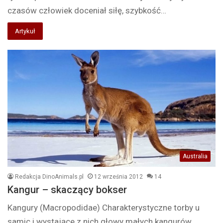
czasów człowiek doceniał siłę, szybkość…
Artykuł
Australia
Redakcja DinoAnimals.pl
12 września 2012
14
Kangur – skaczący bokser
Kangury (Macropodidae) Charakterystyczne torby u
samic i wystające z nich głowy małych kangurów.