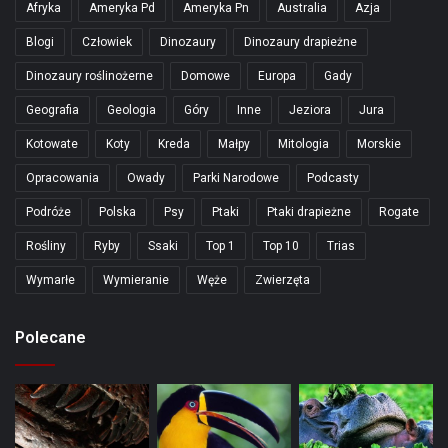
Afryka
Ameryka Pd
Ameryka Pn
Australia
Azja
Blogi
Człowiek
Dinozaury
Dinozaury drapieżne
Dinozaury roślinożerne
Domowe
Europa
Gady
Geografia
Geologia
Góry
Inne
Jeziora
Jura
Kotowate
Koty
Kreda
Małpy
Mitologia
Morskie
Opracowania
Owady
Parki Narodowe
Podcasty
Podróże
Polska
Psy
Ptaki
Ptaki drapieżne
Rogate
Rośliny
Ryby
Ssaki
Top 1
Top 10
Trias
Wymarłe
Wymieranie
Węże
Zwierzęta
Polecane