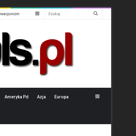
Sidebar
Szukaj
Kreacjonizm
Sidebar
Ameryka Pd
Azja
Europa