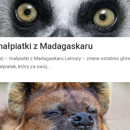
ałpiatki z Madagaskaru
) – małpiatki z Madagaskaru Lemury – znane ostatnio głó
ałpiatek, który za swój…