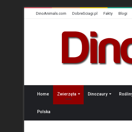
DinoAnimals.com
DobreSciagi.pl
Fakty
Blogi
Home
Zwierzęta
Dinozaury
Roślin
Polska