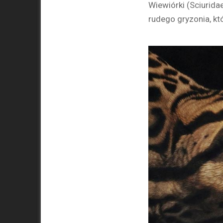
Wiewiórki (Sciurid
rudego gryzonia, kt