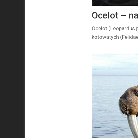
Ocelot – na
Ocelot (Leopardus p
kotowatych (Felida