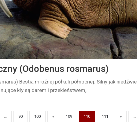
czny (Odobenus rosmarus)
arus) Bestia mroźnej półkuli północnej. Silny jak niedźwie
nujące kły są darem i przekleństwem,…
...
90
100
«
109
110
111
»
...