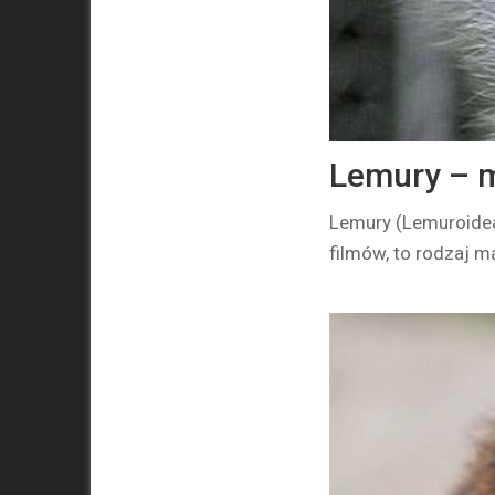
Lemury – m
Lemury (Lemuroidea
filmów, to rodzaj m