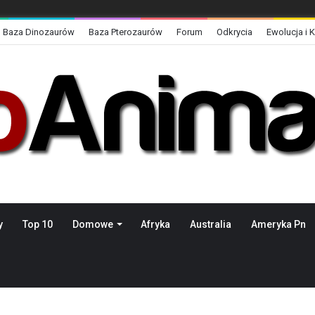
Baza Dinozaurów
Baza Pterozaurów
Forum
Odkrycia
Ewolucja i 
y
Top 10
Domowe
Afryka
Australia
Ameryka Pn