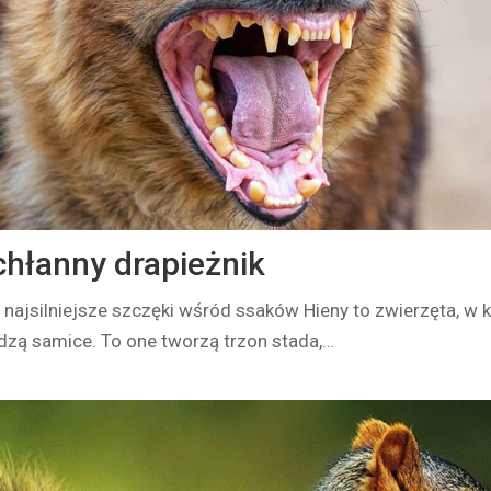
chłanny drapieżnik
 najsilniejsze szczęki wśród ssaków Hieny to zwierzęta, w 
dzą samice. To one tworzą trzon stada,…