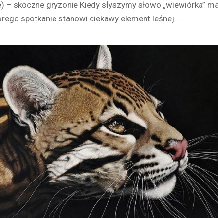
ae) – skoczne gryzonie Kiedy słyszymy słowo „wiewiórka” 
órego spotkanie stanowi ciekawy element leśnej…