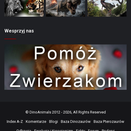
Wesprzyj nas
©
DinoAnimals
2012 - 2026, All Rights Reserved
Index A-Z
Komentarze
Blogi
Baza Dinozaurów
Baza Pterozaurów
Odkrycia
Ewolucja i Kreacjonizm
Fakty
Forum
Podaruj