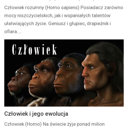
Człowiek rozumny (Homo sapiens) Posiadacz zarówno
mocy niszczycielskich, jak i wspaniałych talentów
ułatwiających życie. Geniusz i głupiec, drapieżnik i
ofiara.…
Człowiek i jego ewolucja
Człowiek (Homo) Na świecie żyje ponad milion