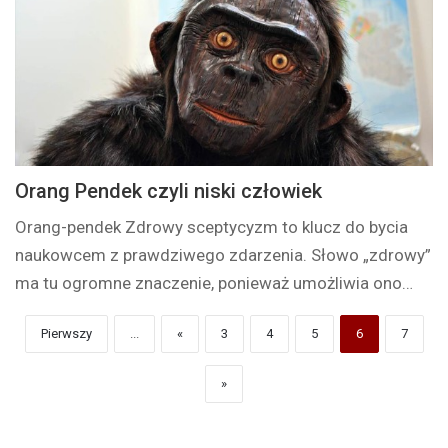
Orang Pendek czyli niski człowiek
Orang-pendek Zdrowy sceptycyzm to klucz do bycia
naukowcem z prawdziwego zdarzenia. Słowo „zdrowy”
ma tu ogromne znaczenie, ponieważ umożliwia ono…
Pierwszy
...
«
3
4
5
6
7
»