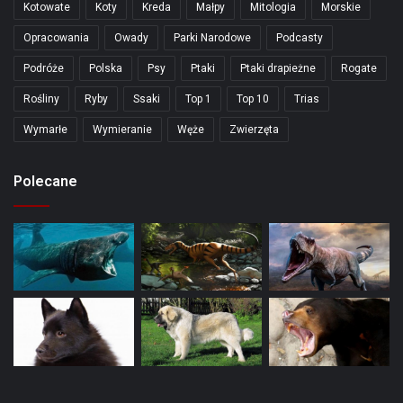
Kotowate
Koty
Kreda
Małpy
Mitologia
Morskie
Opracowania
Owady
Parki Narodowe
Podcasty
Podróże
Polska
Psy
Ptaki
Ptaki drapieżne
Rogate
Rośliny
Ryby
Ssaki
Top 1
Top 10
Trias
Wymarłe
Wymieranie
Węże
Zwierzęta
Polecane