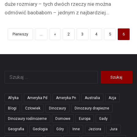
duże rozmiary – tych dwóch rzeczy nie można
odmówić baobabom – jednym z najbardziej…
Pierwszy
...
«
2
3
4
5
6
Szukaj:
Afryka
Ameryka Pd
Ameryka Pn
Australia
Azja
Blogi
Człowiek
Dinozaury
Dinozaury drapieżne
Dinozaury roślinożerne
Domowe
Europa
Gady
Geografia
Geologia
Góry
Inne
Jeziora
Jura