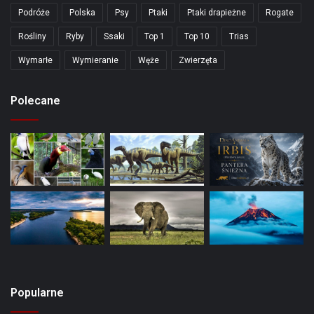
Podróże
Polska
Psy
Ptaki
Ptaki drapieżne
Rogate
Rośliny
Ryby
Ssaki
Top 1
Top 10
Trias
Wymarłe
Wymieranie
Węże
Zwierzęta
Polecane
Popularne