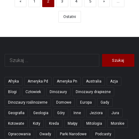
«
1
2
3
4
5
»
...
Ostatni
Szukaj:
Afryka
Ameryka Pd
Ameryka Pn
Australia
Azja
Blogi
Człowiek
Dinozaury
Dinozaury drapieżne
Dinozaury roślinożerne
Domowe
Europa
Gady
Geografia
Geologia
Góry
Inne
Jeziora
Jura
Kotowate
Koty
Kreda
Małpy
Mitologia
Morskie
Opracowania
Owady
Parki Narodowe
Podcasty