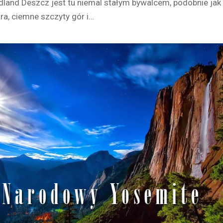
dland Deszcz jest tu niemal stałym bywalcem, podobnie jak
ora, ciemne szczyty gór i…