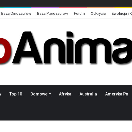
Baza Dinozaurów
Baza Pterozaurów
Forum
Odkrycia
Ewolucja i 
y
Top 10
Domowe
Afryka
Australia
Ameryka Pn