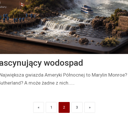
fascynujący wodospad
ajwiększa gwiazda Ameryki Północnej to Marylin Monroe
utherland? A może żadne z nich……
«
1
2
3
»