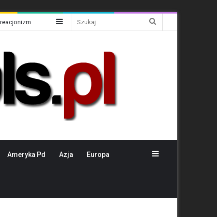
Sidebar
Szukaj
Kreacjonizm
Sidebar
Ameryka Pd
Azja
Europa