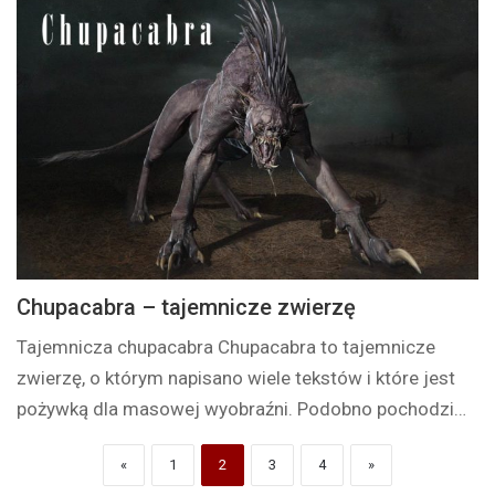
Chupacabra – tajemnicze zwierzę
Tajemnicza chupacabra Chupacabra to tajemnicze
zwierzę, o którym napisano wiele tekstów i które jest
pożywką dla masowej wyobraźni. Podobno pochodzi…
«
1
2
3
4
»