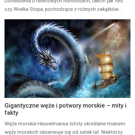
Doniesienia o reliktowych hominidach, takich jak Yeti
czy Wielka Stopa, pochodzące z różnych zakątków…
Gigantyczne węże i potwory morskie – mity i
fakty
Węże morskie Heuvelmansa Istoty określane mianem
węży morskich obserwuje się od setek lat. Niektórzy