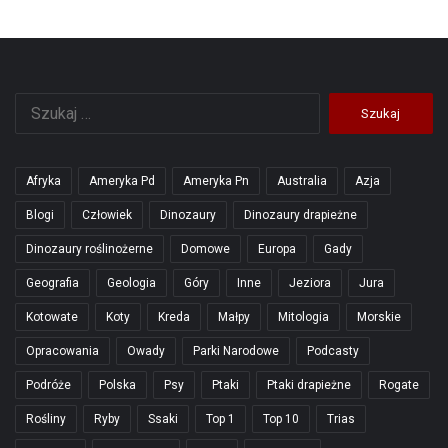
Szukaj:
Afryka
Ameryka Pd
Ameryka Pn
Australia
Azja
Blogi
Człowiek
Dinozaury
Dinozaury drapieżne
Dinozaury roślinożerne
Domowe
Europa
Gady
Geografia
Geologia
Góry
Inne
Jeziora
Jura
Kotowate
Koty
Kreda
Małpy
Mitologia
Morskie
Opracowania
Owady
Parki Narodowe
Podcasty
Podróże
Polska
Psy
Ptaki
Ptaki drapieżne
Rogate
Rośliny
Ryby
Ssaki
Top 1
Top 10
Trias