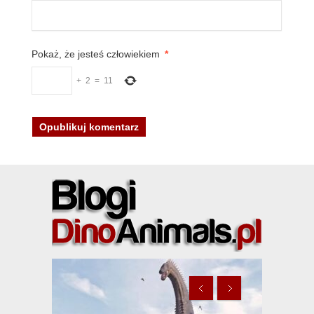
Pokaż, że jesteś człowiekiem
*
+
2
=
11