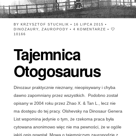
BY
KRZYSZTOF STUCHLIK
• 16 LIPCA 2015 •
DINOZAURY
,
ZAUROPODY
•
4 KOMENTARZE
•
10166
Tajemnica
Otogosaurus
Dinozaur praktycznie nieznany, nieopisywany i chyba
dawno zapomniany przez wszystkich. Podobno został
opisany w 2004 roku przez Zhao X. & Tan L., lecz nie
ma dostępu do tej pracy. Olshevsky na Dinosaur Genera
List wspomina jedynie o tym, że rzekoma praca była
cytowana anonimowo więc nie ma pewności, że w ogóle
jakiś opis powstał. Mowa o tajemniczym zauropodzie z