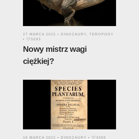
27 MARCA 2022 •
DINOZAURY
,
TEROPODY
•
5093
Nowy mistrz wagi
ciężkiej?
16 MARCA 2022 •
DINOZAURY
•
3405