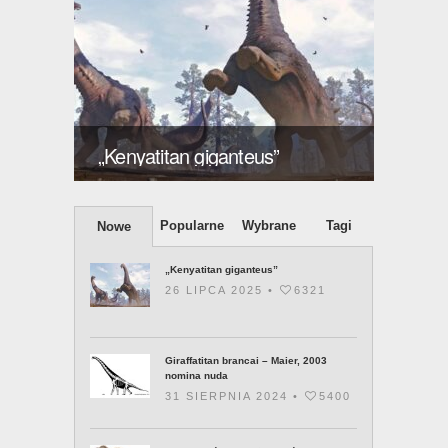
ększy
Giraff
„Kenyatitan giganteus”
2003 
Popularne
Wybrane
Tagi
Nowe
„Kenyatitan giganteus”
26 LIPCA 2025 •
6321
Giraffatitan brancai – Maier, 2003
nomina nuda
31 SIERPNIA 2024 •
5400