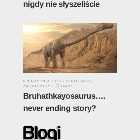
nigdy nie słyszeliście
6 WRZEŚNIA 2020 •
DINOZAURY
,
ZAUROPODY
•
14407
Bruhathkayosaurus….
never ending story?