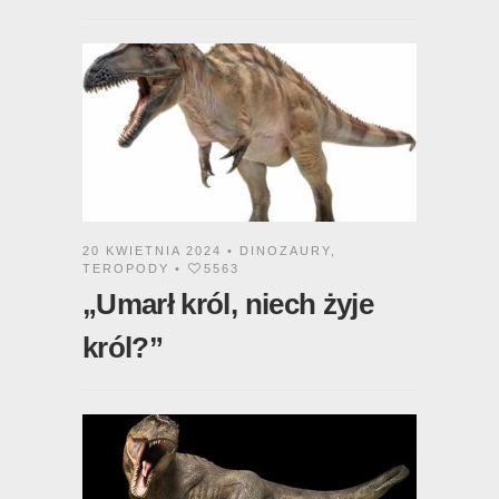
20 KWIETNIA 2024 •
DINOZAURY
,
TEROPODY
•
5563
„Umarł król, niech żyje
król?”