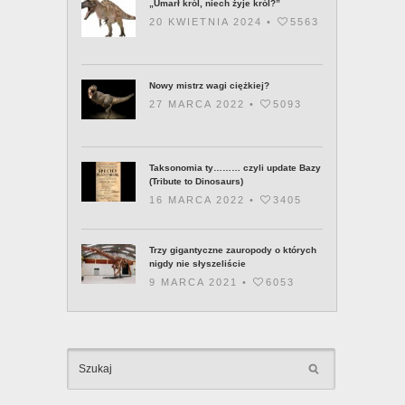
„Umarł król, niech żyje król?”
20 KWIETNIA 2024 •
5563
Nowy mistrz wagi ciężkiej?
27 MARCA 2022 •
5093
Taksonomia ty……… czyli update Bazy
(Tribute to Dinosaurs)
16 MARCA 2022 •
3405
Trzy gigantyczne zauropody o których
nigdy nie słyszeliście
9 MARCA 2021 •
6053
KATEGOR