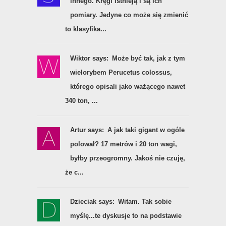
innego. Kręgi istnieją i są ich
pomiary. Jedyne co może się zmienić
to klasyfika...
Wiktor says:
Może być tak, jak z tym
wielorybem Perucetus colossus,
którego opisali jako ważącego nawet
340 ton, ...
Artur says:
A jak taki gigant w ogóle
polował? 17 metrów i 20 ton wagi,
byłby przeogromny. Jakoś nie czuję,
że c...
Dzieciak says:
Witam. Tak sobie
myślę...te dyskusje to na podstawie