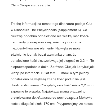
Chin-
Otogosaurus sarulai
.
Trochę informacji na temat tego dinozaura podaje Glut
w Dinosaurs The Encyclopedia (Supplement 5). Co
ciekawę podobno odnaleziono nie wielką ilość kości-
fragmenty prawej kończyny, miednicy oraz inne
niezidentyfikowane elementy. Największe moje
zdziwienie jednak budzi wzmianka o tym, że
odnaleziono kość piszczelową a jej długość to 2,2 m! To
nieprawdopodobnie dużo. Zarówno Glut jak i artykuł jaki
krążył po internecie 10 lat temu – mówi o tym jakoby
odnaleziono największą znaną kość podudzia jeśli
chodzi o dinozaury. Cóż gdyby owa kość miała 2,2 m to
zapewne to prawda. Największa znana piszczel to
przypisywana do
Alamosaurus
pochodząca z Meksyku
kość o długości około 170 cm. Przypomnijmy, że nawet