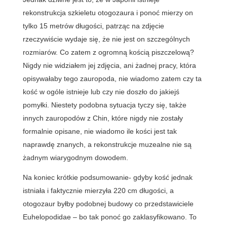
rekonstrukcja szkieletu otogozaura i ponoć mierzy on
tylko 15 metrów długości, patrząc na zdjęcie
rzeczywiście wydaje się, że nie jest on szczególnych
rozmiarów. Co zatem z ogromną kością piszczelową?
Nigdy nie widziałem jej zdjęcia, ani żadnej pracy, która
opisywałaby tego zauropoda, nie wiadomo zatem czy ta
kość w ogóle istnieje lub czy nie doszło do jakiejś
pomyłki. Niestety podobna sytuacja tyczy się, także
innych zauropodów z Chin, które nigdy nie zostały
formalnie opisane, nie wiadomo ile kości jest tak
naprawdę znanych, a rekonstrukcje muzealne nie są
żadnym wiarygodnym dowodem.
Na koniec krótkie podsumowanie- gdyby kość jednak
istniała i faktycznie mierzyła 220 cm długości, a
otogozaur byłby podobnej budowy co przedstawiciele
Euhelopodidae – bo tak ponoć go zaklasyfikowano. To