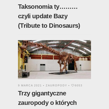
Taksonomia ty………
czyli update Bazy
(Tribute to Dinosaurs)
9 MARCA 2021 •
ZAUROPODY
•
6053
Trzy gigantyczne
zauropody o których