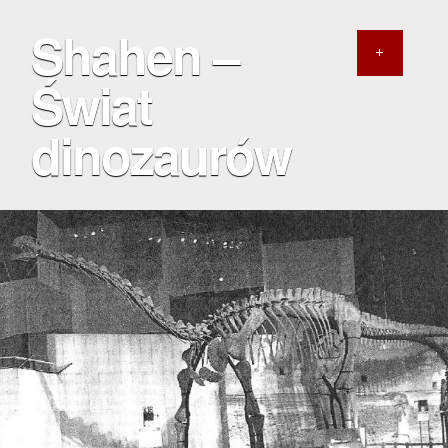
Shahen –
Świat
dinozaurów