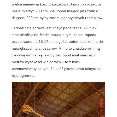
wielce niepewna kość piszczelowa
Bruhathkayosaurus
miała mierzyć 200 cm. Zauropod mający piszczele o
długości 220 cm byłby zatem gigantycznych rozmiarów.
Jednak cała sprawa jest dosyć podejrzana. Glut jak i
inne nieoficjalne źródła mówią o tym, ze zauropoda
oszacowano na 15-17 m długości, zatem daleko mu do
największych tytanozaurów. Mimo to znajdujemy inną
ciekawą wzmiankę jakoby zauropod miał mieć aż 7
metrów wysokości w biodrach – to z kolei
przemawiałoby za tym, że kość piszczelowa faktycznie
była ogromna.