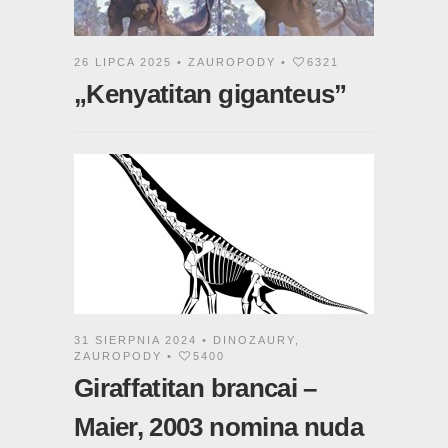
26 LIPCA 2025 •
ZAUROPODY
•
6321
„Kenyatitan giganteus”
31 SIERPNIA 2024 •
DINOZAURY
,
ZAUROPODY
•
5400
Giraffatitan brancai –
Maier, 2003 nomina nuda