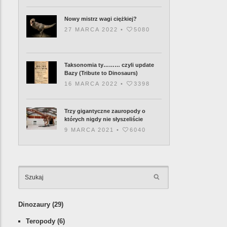
Nowy mistrz wagi ciężkiej?
27 MARCA 2022 •
5080
Taksonomia ty……… czyli update
Bazy (Tribute to Dinosaurs)
16 MARCA 2022 •
3398
Trzy gigantyczne zauropody o
których nigdy nie słyszeliście
9 MARCA 2021 •
6040
KATEGORIE
Dinozaury
(29)
Teropody
(6)