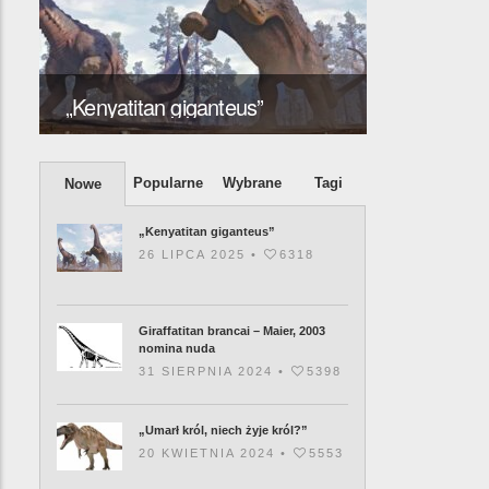
y
Giraffatita
„Kenyatitan giganteus”
2003 nomi
Popularne
Wybrane
Tagi
Nowe
„Kenyatitan giganteus”
26 LIPCA 2025 •
6318
Giraffatitan brancai – Maier, 2003
nomina nuda
31 SIERPNIA 2024 •
5398
„Umarł król, niech żyje król?”
20 KWIETNIA 2024 •
5553