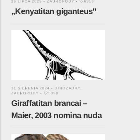
26 LIPCA 2025 •
ZAUROPODY
•
6318
„Kenyatitan giganteus”
31 SIERPNIA 2024 •
DINOZAURY
,
ZAUROPODY
•
5398
Giraffatitan brancai –
Maier, 2003 nomina nuda