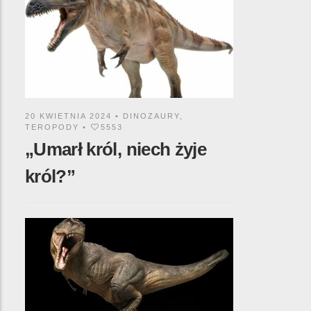
20 KWIETNIA 2024 •
DINOZAURY
,
TEROPODY
•
5553
„Umarł król, niech żyje
król?”