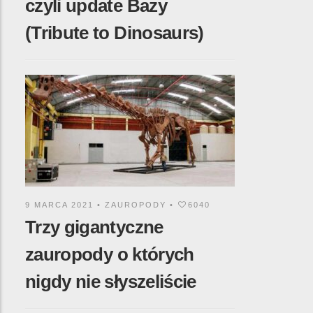
czyli update Bazy
(Tribute to Dinosaurs)
9 MARCA 2021 •
ZAUROPODY
•
6040
Trzy gigantyczne
zauropody o których
nigdy nie słyszeliście