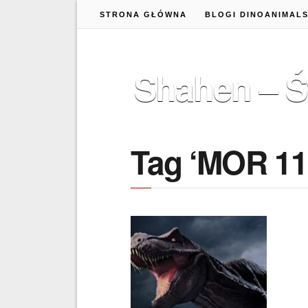
STRONA GŁÓWNA
BLOGI DINOANIMAL
Shahen – Ś
Tag ‘MOR 11
27 MAJA 2018
JAK DUŻY JEST MOR
1126? (Tyrannosaurus
rex)