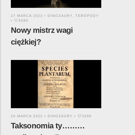
27 MARCA 2022 •
DINOZAURY
,
TEROPODY
•
5080
Nowy mistrz wagi
ciężkiej?
16 MARCA 2022 •
DINOZAURY
•
3398
Taksonomia ty………