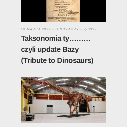
16 MARCA 2022 •
DINOZAURY
•
3399
Taksonomia ty………
czyli update Bazy
(Tribute to Dinosaurs)