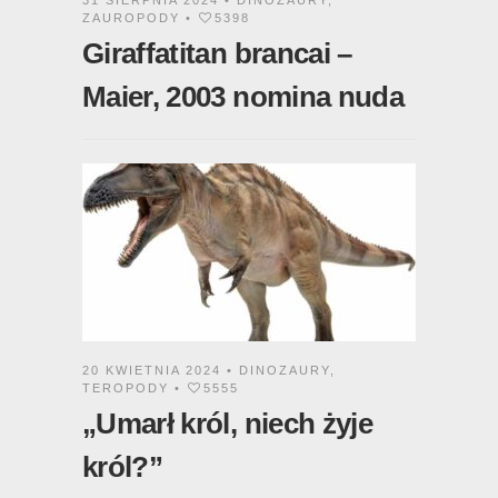
31 SIERPNIA 2024 •
DINOZAURY
,
ZAUROPODY
•
5398
Giraffatitan brancai –
Maier, 2003 nomina nuda
20 KWIETNIA 2024 •
DINOZAURY
,
TEROPODY
•
5555
„Umarł król, niech żyje
król?”