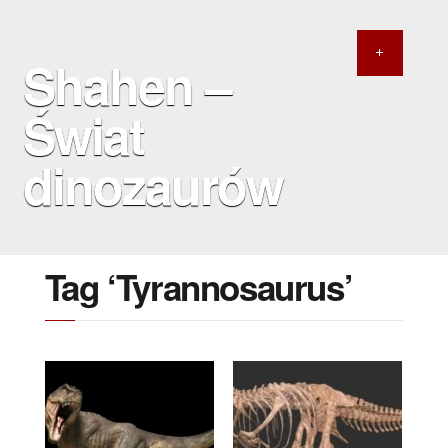
Shahen –
Świat
dinozaurów
Tag ‘Tyrannosaurus’
27 MARCA 2022
8 SIERPNIA 2020
Nowy mistrz wagi
Największy znany
ciężkiej?
teropod