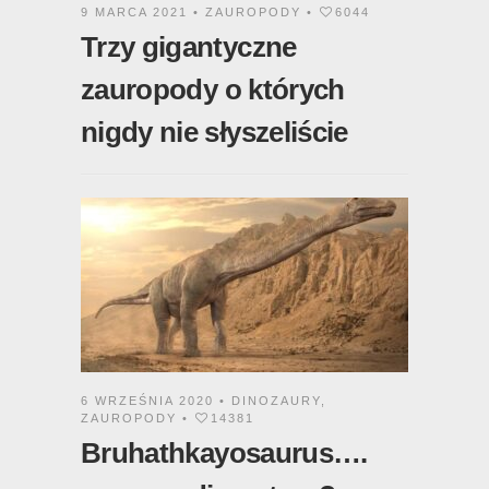
9 MARCA 2021 •
ZAUROPODY
•
6044
Trzy gigantyczne
zauropody o których
nigdy nie słyszeliście
6 WRZEŚNIA 2020 •
DINOZAURY
,
ZAUROPODY
•
14381
Bruhathkayosaurus….