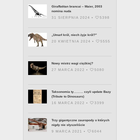
Giraffatitan brancai – Maier, 2003
nomina nuda
31 SIERPNIA 2024 •
5398
„Umarł król, niech żyje król?”
20 KWIETNIA 2024 •
5555
Nowy mistrz wagi ciężkiej?
27 MARCA 2022 •
5080
Taksonomia ty……… czyli update Bazy
(Tribute to Dinosaurs)
16 MARCA 2022 •
3399
Trzy gigantyczne zauropody o których
nigdy nie słyszeliście
9 MARCA 2021 •
6044