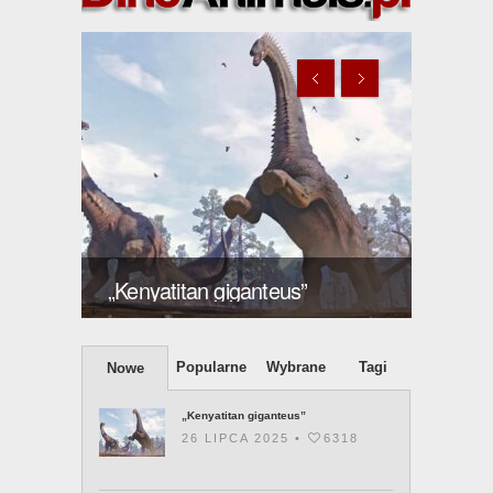
ększy
Giraff
„Kenyatitan giganteus”
2003 
Popularne
Wybrane
Tagi
Nowe
„Kenyatitan giganteus”
26 LIPCA 2025 •
6318