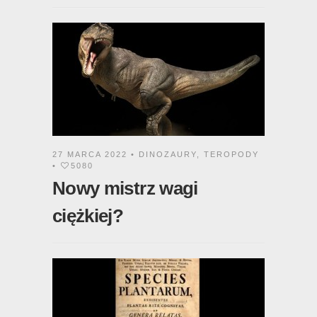
27 MARCA 2022 •
DINOZAURY
,
TEROPODY
•
5080
Nowy mistrz wagi
ciężkiej?