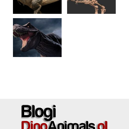
27 MAJA 2018
JAK DUŻY JEST MOR
1126?
(Tyrannosaurus rex)