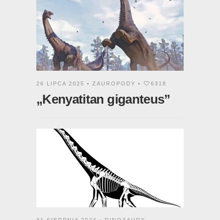
26 LIPCA 2025 •
ZAUROPODY
•
6318
„Kenyatitan giganteus”