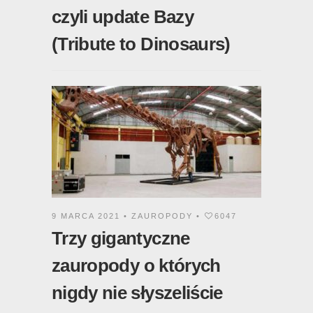
czyli update Bazy
(Tribute to Dinosaurs)
9 MARCA 2021 •
ZAUROPODY
•
6047
Trzy gigantyczne
zauropody o których
nigdy nie słyszeliście