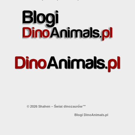
© 2026 Shahen – Świat dinozaurów™
Blogi DinoAnimals.pl