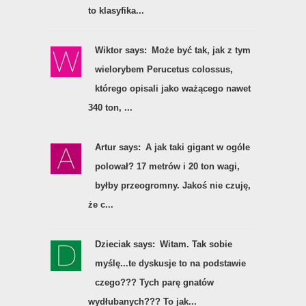
to klasyfika...
Wiktor says:
Może być tak, jak z tym
wielorybem Perucetus colossus,
którego opisali jako ważącego nawet
340 ton, ...
Artur says:
A jak taki gigant w ogóle
polował? 17 metrów i 20 ton wagi,
byłby przeogromny. Jakoś nie czuję,
że c...
Dzieciak says:
Witam. Tak sobie
myślę...te dyskusje to na podstawie
czego??? Tych parę gnatów
wydłubanych??? To jak...