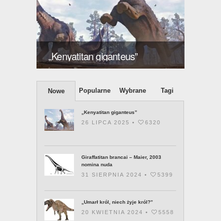
ększy
Giraff
„Kenyatitan giganteus”
2003 
Popularne
Wybrane
Tagi
Nowe
„Kenyatitan giganteus”
26 LIPCA 2025 •
6320
Giraffatitan brancai – Maier, 2003
nomina nuda
31 SIERPNIA 2024 •
5399
„Umarł król, niech żyje król?”
20 KWIETNIA 2024 •
5558