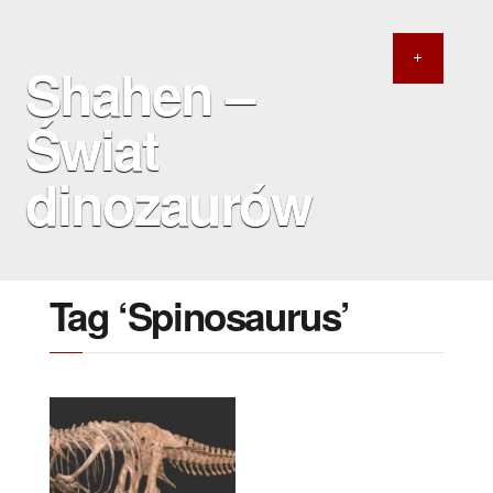
Shahen –
Świat
dinozaurów
Tag ‘Spinosaurus’
8 SIERPNIA 2020
Największy znany
teropod