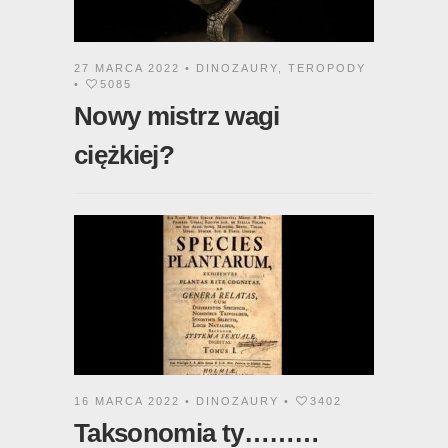
27 MARCA 2022 •
DINOZAURY
,
TEROPODY
•
5085
Nowy mistrz wagi
ciężkiej?
16 MARCA 2022 •
DINOZAURY
•
3402
Taksonomia ty………