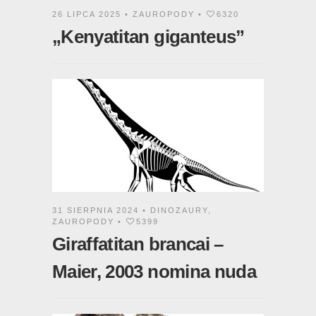
26 LIPCA 2025 •
ZAUROPODY
•
6320
„Kenyatitan giganteus”
31 SIERPNIA 2024 •
DINOZAURY
,
ZAUROPODY
•
5399
Giraffatitan brancai –
Maier, 2003 nomina nuda