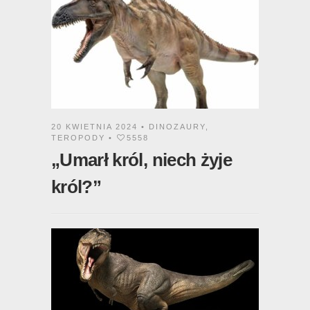
20 KWIETNIA 2024 •
DINOZAURY
,
TEROPODY
•
5558
„Umarł król, niech żyje
król?”