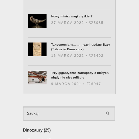
Nowy mistrz wagi ciężkiej?
27 MARCA 2022 •
5085
Taksonomia ty……… czyli update Bazy
(Tribute to Dinosaurs)
16 MARCA 2022 •
3402
Trzy gigantyczne zauropody o których
nigdy nie słyszeliście
9 MARCA 2021 •
6047
KATEGOR
Dinozaury
(29)