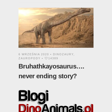
6 WRZEŚNIA 2020 •
DINOZAURY
,
ZAUROPODY
•
14389
Bruhathkayosaurus….
never ending story?