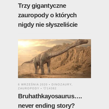
Trzy gigantyczne
zauropody o których
nigdy nie słyszeliście
6 WRZEŚNIA 2020 •
DINOZAURY
,
ZAUROPODY
•
14382
Bruhathkayosaurus….
never ending story?