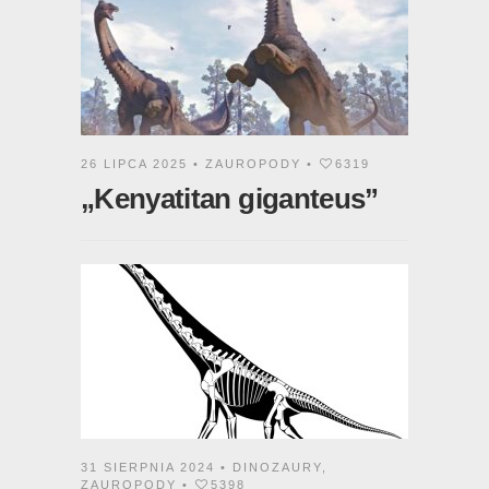
26 LIPCA 2025 •
ZAUROPODY
•
6319
„Kenyatitan giganteus”
31 SIERPNIA 2024 •
DINOZAURY
,
ZAUROPODY
•
5398