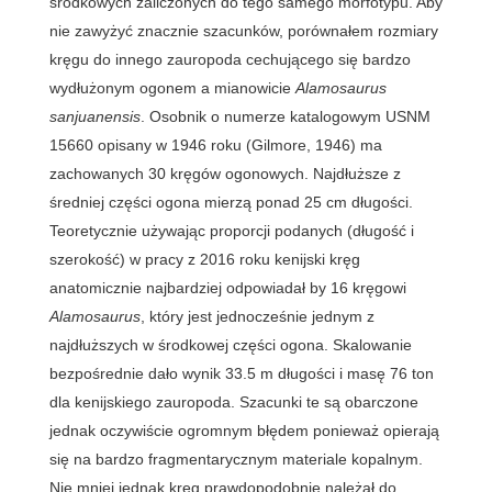
środkowych zaliczonych do tego samego morfotypu. Aby
nie zawyżyć znacznie szacunków, porównałem rozmiary
kręgu do innego zauropoda cechującego się bardzo
wydłużonym ogonem a mianowicie
Alamosaurus
sanjuanensis
. Osobnik o numerze katalogowym USNM
15660 opisany w 1946 roku (Gilmore, 1946) ma
zachowanych 30 kręgów ogonowych. Najdłuższe z
średniej części ogona mierzą ponad 25 cm długości.
Teoretycznie używając proporcji podanych (długość i
szerokość) w pracy z 2016 roku kenijski kręg
anatomicznie najbardziej odpowiadał by 16 kręgowi
Alamosaurus
, który jest jednocześnie jednym z
najdłuższych w środkowej części ogona. Skalowanie
bezpośrednie dało wynik 33.5 m długości i masę 76 ton
dla kenijskiego zauropoda. Szacunki te są obarczone
jednak oczywiście ogromnym błędem ponieważ opierają
się na bardzo fragmentarycznym materiale kopalnym.
Nie mniej jednak kręg prawdopodobnie należał do