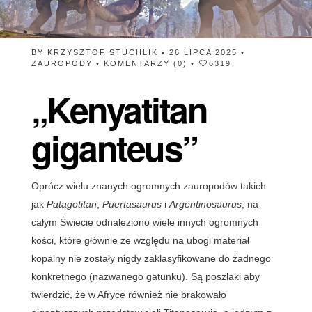
BY
KRZYSZTOF STUCHLIK
• 26 LIPCA 2025 •
ZAUROPODY
•
KOMENTARZY (0)
•
6319
„Kenyatitan
giganteus”
Oprócz wielu znanych ogromnych zauropodów takich
jak
Patagotitan
,
Puertasaurus
i
Argentinosaurus
, na
całym Świecie odnaleziono wiele innych ogromnych
kości, które głównie ze względu na ubogi materiał
kopalny nie zostały nigdy zaklasyfikowane do żadnego
konkretnego (nazwanego gatunku). Są poszlaki aby
twierdzić, że w Afryce również nie brakowało