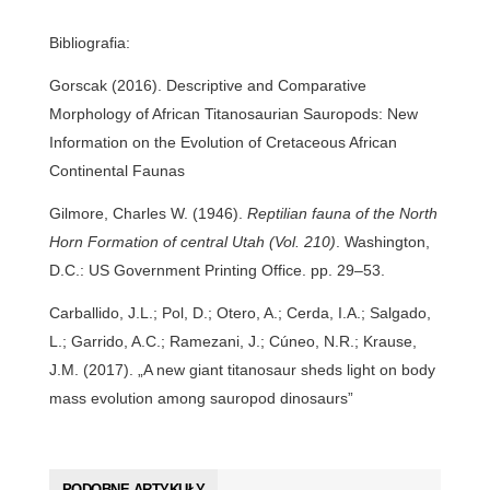
Bibliografia:
Gorscak (2016). Descriptive and Comparative
Morphology of African Titanosaurian Sauropods: New
Information on the Evolution of Cretaceous African
Continental Faunas
Gilmore, Charles W. (1946).
Reptilian fauna of the North
Horn Formation of central Utah (Vol. 210)
. Washington,
D.C.: US Government Printing Office. pp.
29–
53.
Carballido, J.L.; Pol, D.; Otero, A.; Cerda, I.A.; Salgado,
L.; Garrido, A.C.; Ramezani, J.; Cúneo, N.R.; Krause,
J.M. (2017). „A new giant titanosaur sheds light on body
mass evolution among sauropod dinosaurs”
PODOBNE ARTYKUŁY