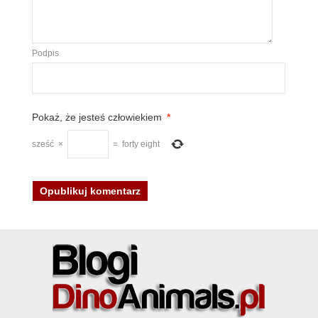
Podpis
Pokaż, że jesteś człowiekiem
*
sześć
×
=
forty eight