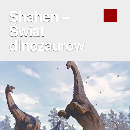
Shahen –
Świat
dinozaurów