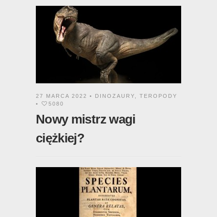
27 MARCA 2022 •
DINOZAURY
,
TEROPODY
•
5080
Nowy mistrz wagi
ciężkiej?