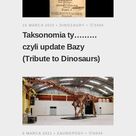
16 MARCA 2022 •
DINOZAURY
•
3400
Taksonomia ty………
czyli update Bazy
(Tribute to Dinosaurs)
9 MARCA 2021 •
ZAUROPODY
•
6044