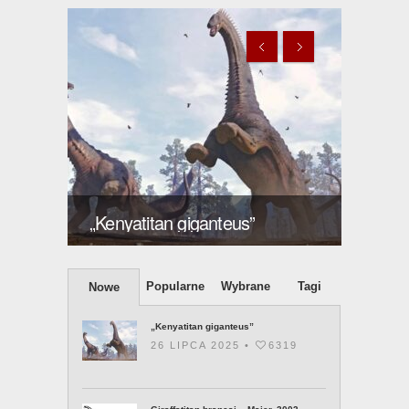
ększy
Giraff
„Kenyatitan giganteus”
2003 
Popularne
Wybrane
Tagi
Nowe
„Kenyatitan giganteus”
26 LIPCA 2025 •
6319