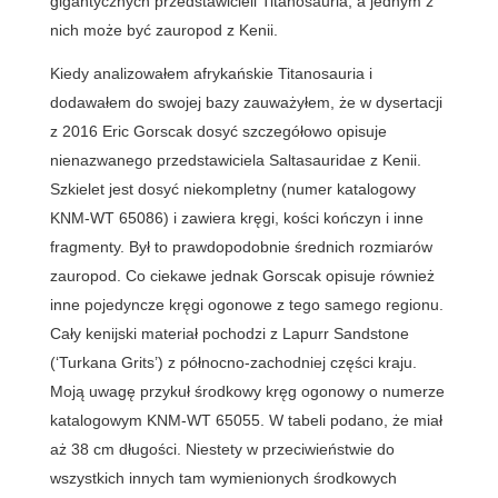
gigantycznych przedstawicieli Titanosauria, a jednym z
nich może być zauropod z Kenii.
Kiedy analizowałem afrykańskie Titanosauria i
dodawałem do swojej bazy zauważyłem, że w dysertacji
z 2016 Eric Gorscak dosyć szczegółowo opisuje
nienazwanego przedstawiciela Saltasauridae z Kenii.
Szkielet jest dosyć niekompletny (numer katalogowy
KNM-WT 65086) i zawiera kręgi, kości kończyn i inne
fragmenty. Był to prawdopodobnie średnich rozmiarów
zauropod. Co ciekawe jednak Gorscak opisuje również
inne pojedyncze kręgi ogonowe z tego samego regionu.
Cały kenijski materiał pochodzi z Lapurr Sandstone
(‘Turkana Grits’) z północno-zachodniej części kraju.
Moją uwagę przykuł środkowy kręg ogonowy o numerze
katalogowym KNM-WT 65055. W tabeli podano, że miał
aż 38 cm długości. Niestety w przeciwieństwie do
wszystkich innych tam wymienionych środkowych