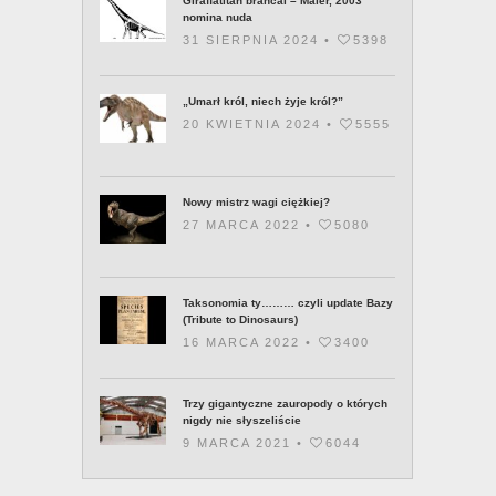
Giraffatitan brancai – Maier, 2003
nomina nuda
31 SIERPNIA 2024 •
5398
„Umarł król, niech żyje król?”
20 KWIETNIA 2024 •
5555
Nowy mistrz wagi ciężkiej?
27 MARCA 2022 •
5080
Taksonomia ty……… czyli update Bazy
(Tribute to Dinosaurs)
16 MARCA 2022 •
3400
Trzy gigantyczne zauropody o których
nigdy nie słyszeliście
9 MARCA 2021 •
6044