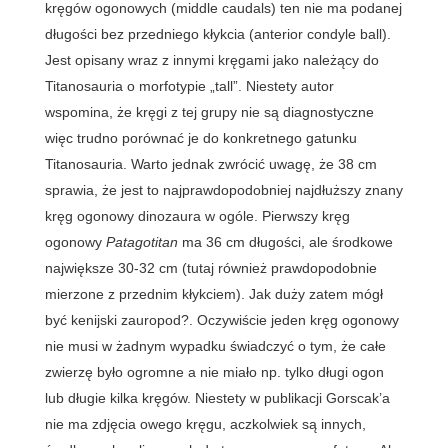
kręgów ogonowych (middle caudals) ten nie ma podanej
długości bez przedniego kłykcia (anterior condyle ball).
Jest opisany wraz z innymi kręgami jako należący do
Titanosauria o morfotypie „tall”. Niestety autor
wspomina, że kręgi z tej grupy nie są diagnostyczne
więc trudno porównać je do konkretnego gatunku
Titanosauria. Warto jednak zwrócić uwagę, że 38 cm
sprawia, że jest to najprawdopodobniej najdłuższy znany
kręg ogonowy dinozaura w ogóle. Pierwszy kręg
ogonowy
Patagotitan
ma 36 cm długości, ale środkowe
największe 30-32 cm (tutaj również prawdopodobnie
mierzone z przednim kłykciem). Jak duży zatem mógł
być kenijski zauropod?. Oczywiście jeden kręg ogonowy
nie musi w żadnym wypadku świadczyć o tym, że całe
zwierzę było ogromne a nie miało np. tylko długi ogon
lub długie kilka kręgów. Niestety w publikacji Gorscak’a
nie ma zdjęcia owego kręgu, aczkolwiek są innych,