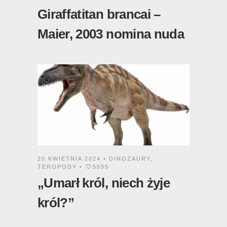
Giraffatitan brancai –
Maier, 2003 nomina nuda
20 KWIETNIA 2024 •
DINOZAURY
,
TEROPODY
•
5555
„Umarł król, niech żyje
król?”