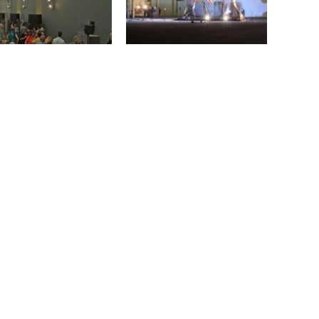
Patagotitan – (Nie)Największ
znany dinozaur