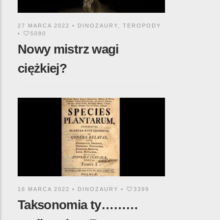
27 MARCA 2022 •
DINOZAURY
,
TEROPODY
•
5080
Nowy mistrz wagi
ciężkiej?
16 MARCA 2022 •
DINOZAURY
•
3399
Taksonomia ty………