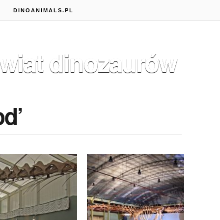
S
DINOANIMALS.PL
wiat dinozaurów
od’
GRUDNIA 2017
19 SIERPNIA 2017
 WAŻYŁY NAJWIĘKSZE
Patagotitan –
TANOZAURY?
(Nie)Największy znany
dinozaur