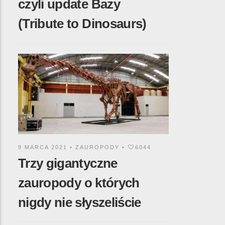
czyli update Bazy
(Tribute to Dinosaurs)
9 MARCA 2021 •
ZAUROPODY
•
6044
Trzy gigantyczne
zauropody o których
nigdy nie słyszeliście