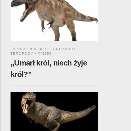
20 KWIETNIA 2024 •
DINOZAURY
,
TEROPODY
•
5555
„Umarł król, niech żyje
król?”