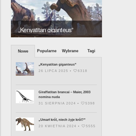
y
Giraffatita
„Kenyatitan giganteus”
2003 nomi
Popularne
Wybrane
Tagi
Nowe
„Kenyatitan giganteus”
26 LIPCA 2025 •
6318
Giraffatitan brancai – Maier, 2003
nomina nuda
31 SIERPNIA 2024 •
5398
„Umarł król, niech żyje król?”
20 KWIETNIA 2024 •
5555