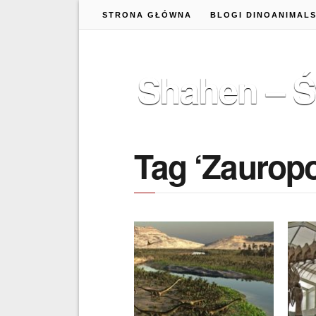
STRONA GŁÓWNA
BLOGI DINOANIMAL
Shahen – Ś
Tag ‘Zaurop
22 KWIETNIA 2018
27 
Hołd dla Barosaurus
ILE
lentus!
TY