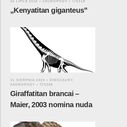
26 LIPCA 2025 •
ZAUROPODY
•
6318
„Kenyatitan giganteus”
31 SIERPNIA 2024 •
DINOZAURY
,
ZAUROPODY
•
5398
Giraffatitan brancai –
Maier, 2003 nomina nuda