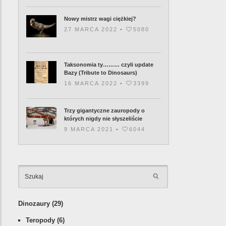
Nowy mistrz wagi ciężkiej?
27 MARCA 2022 •
5080
Taksonomia ty……… czyli update
Bazy (Tribute to Dinosaurs)
16 MARCA 2022 •
3399
Trzy gigantyczne zauropody o
których nigdy nie słyszeliście
9 MARCA 2021 •
6044
KATEGORIE
Dinozaury
(29)
Teropody
(6)