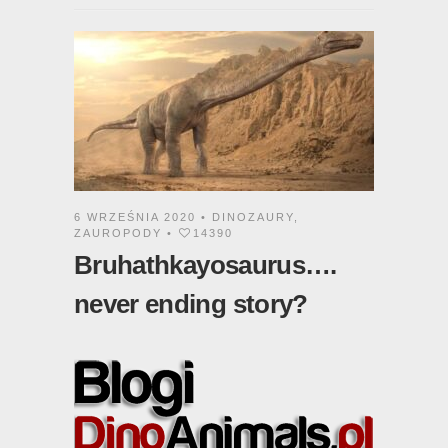
6 WRZEŚNIA 2020 •
DINOZAURY
,
ZAUROPODY
•
14390
Bruhathkayosaurus….
never ending story?