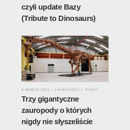
czyli update Bazy
(Tribute to Dinosaurs)
9 MARCA 2021 •
ZAUROPODY
•
6047
Trzy gigantyczne
zauropody o których
nigdy nie słyszeliście