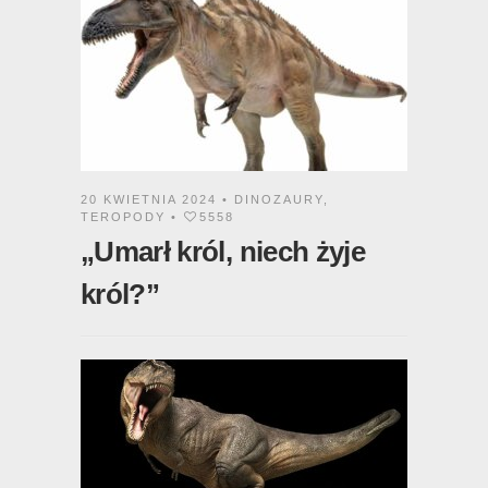
20 KWIETNIA 2024 •
DINOZAURY
,
TEROPODY
•
5558
„Umarł król, niech żyje
król?”