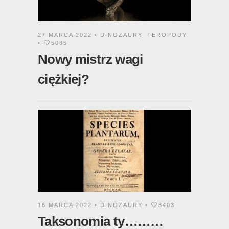
27 MARCA 2022 •
DINOZAURY
,
TEROPODY
•
5085
Nowy mistrz wagi
ciężkiej?
16 MARCA 2022 •
DINOZAURY
•
3403
Taksonomia ty………