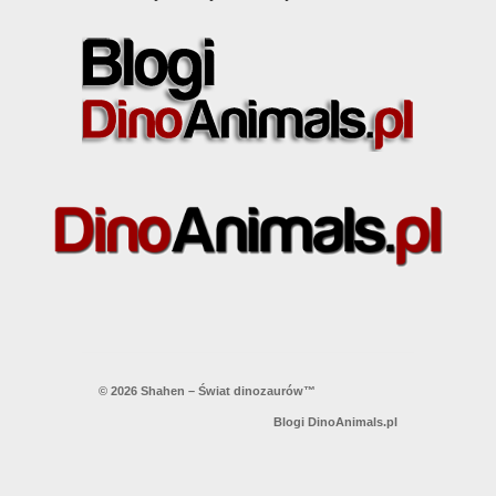
© 2026 Shahen – Świat dinozaurów™
Blogi DinoAnimals.pl