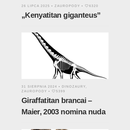
26 LIPCA 2025 •
ZAUROPODY
•
6320
„Kenyatitan giganteus”
31 SIERPNIA 2024 •
DINOZAURY
,
ZAUROPODY
•
5399
Giraffatitan brancai –
Maier, 2003 nomina nuda