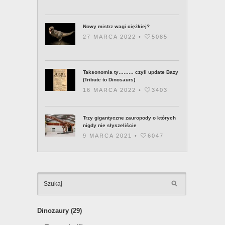
Nowy mistrz wagi ciężkiej?
27 MARCA 2022 •
5085
Taksonomia ty……… czyli update Bazy
(Tribute to Dinosaurs)
16 MARCA 2022 •
3403
Trzy gigantyczne zauropody o których
nigdy nie słyszeliście
9 MARCA 2021 •
6047
KATEGOR
Dinozaury
(29)