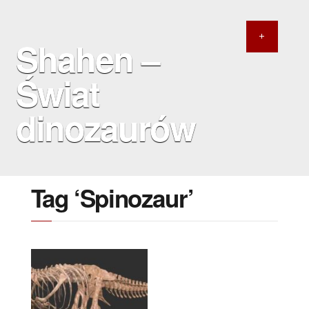
Shahen –
Świat
dinozaurów
Tag ‘Spinozaur’
8 SIERPNIA 2020
Największy znany
teropod