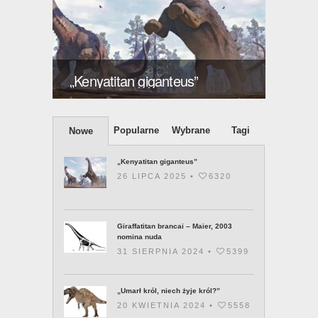
ększy
Giraff
„Kenyatitan giganteus”
2003 
Popularne
Wybrane
Tagi
Nowe
„Kenyatitan giganteus”
26 LIPCA 2025 •
6320
Giraffatitan brancai – Maier, 2003
nomina nuda
31 SIERPNIA 2024 •
5399
„Umarł król, niech żyje król?”
20 KWIETNIA 2024 •
5558