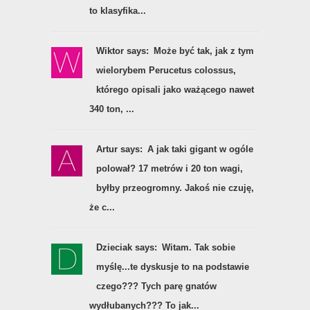
to klasyfika...
Wiktor says:
Może być tak, jak z tym
wielorybem Perucetus colossus,
którego opisali jako ważącego nawet
340 ton, ...
Artur says:
A jak taki gigant w ogóle
polował? 17 metrów i 20 ton wagi,
byłby przeogromny. Jakoś nie czuję,
że c...
Dzieciak says:
Witam. Tak sobie
myślę...te dyskusje to na podstawie
czego??? Tych parę gnatów
wydłubanych??? To jak...