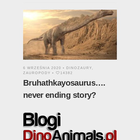
6 WRZEŚNIA 2020 •
DINOZAURY
,
ZAUROPODY
•
14382
Bruhathkayosaurus….
never ending story?