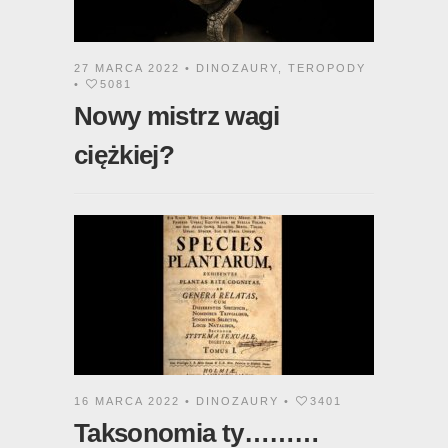
27 MARCA 2022 •
DINOZAURY
,
TEROPODY
•
5081
Nowy mistrz wagi
ciężkiej?
16 MARCA 2022 •
DINOZAURY
•
3401
Taksonomia ty………