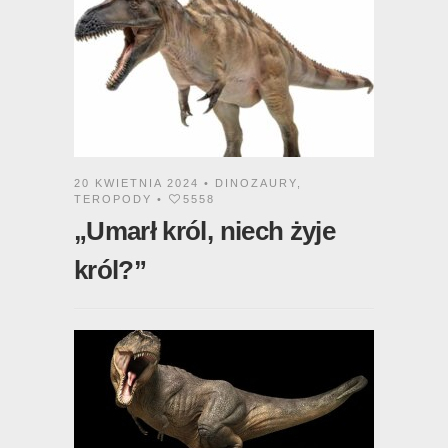
20 KWIETNIA 2024 •
DINOZAURY
,
TEROPODY
•
5558
„Umarł król, niech żyje
król?”