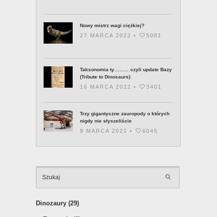
Nowy mistrz wagi ciężkiej?
27 MARCA 2022 •
5081
Taksonomia ty……… czyli update Bazy
(Tribute to Dinosaurs)
16 MARCA 2022 •
3401
Trzy gigantyczne zauropody o których
nigdy nie słyszeliście
9 MARCA 2021 •
6045
KATEGOR
Dinozaury
(29)