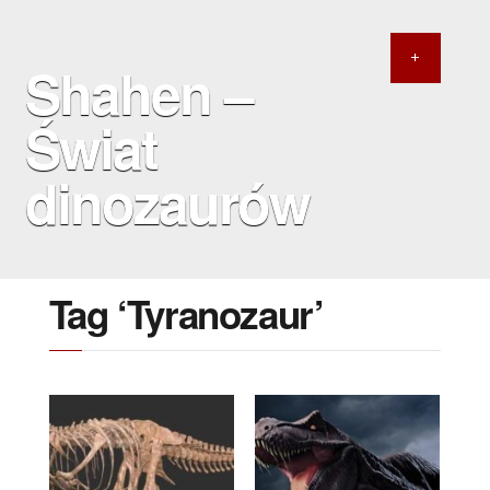
Shahen –
Świat
dinozaurów
Tag ‘Tyranozaur’
8 SIERPNIA 2020
27 MAJA 2018
Największy znany
JAK DUŻY JEST MOR
teropod
1126?
(Tyrannosaurus rex)