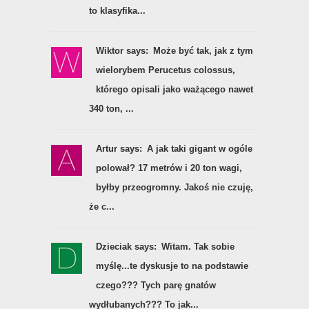
to klasyfika...
Wiktor says:
Może być tak, jak z tym
wielorybem Perucetus colossus,
którego opisali jako ważącego nawet
340 ton, ...
Artur says:
A jak taki gigant w ogóle
polował? 17 metrów i 20 ton wagi,
byłby przeogromny. Jakoś nie czuję,
że c...
Dzieciak says:
Witam. Tak sobie
myślę...te dyskusje to na podstawie
czego??? Tych parę gnatów
wydłubanych??? To jak...