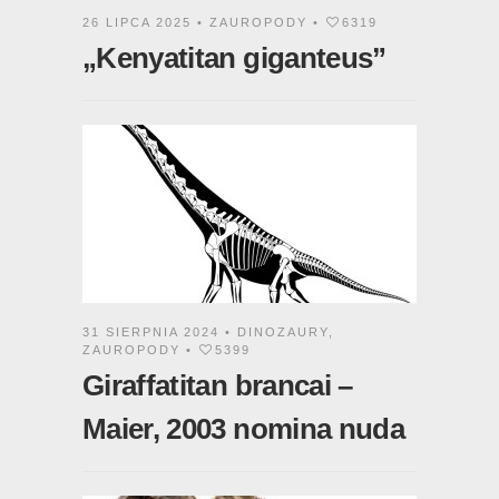
26 LIPCA 2025 •
ZAUROPODY
•
6319
„Kenyatitan giganteus”
31 SIERPNIA 2024 •
DINOZAURY
,
ZAUROPODY
•
5399
Giraffatitan brancai –
Maier, 2003 nomina nuda