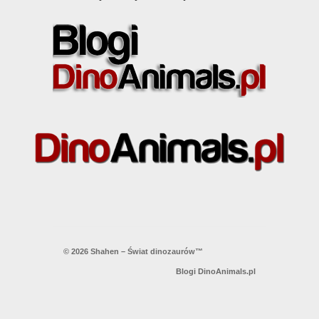
© 2026 Shahen – Świat dinozaurów™
Blogi DinoAnimals.pl