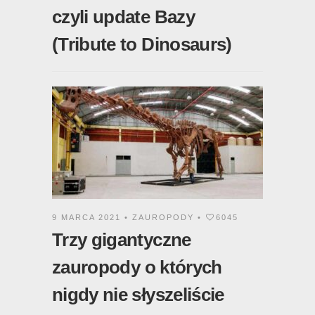
czyli update Bazy
(Tribute to Dinosaurs)
9 MARCA 2021 •
ZAUROPODY
•
6045
Trzy gigantyczne
zauropody o których
nigdy nie słyszeliście