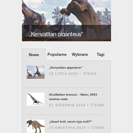
ększy
Giraff
„Kenyatitan giganteus”
2003 
Popularne
Wybrane
Tagi
Nowe
„Kenyatitan giganteus”
26 LIPCA 2025 •
6319
Giraffatitan brancai – Maier, 2003
nomina nuda
31 SIERPNIA 2024 •
5399
„Umarł król, niech żyje król?”
20 KWIETNIA 2024 •
5558