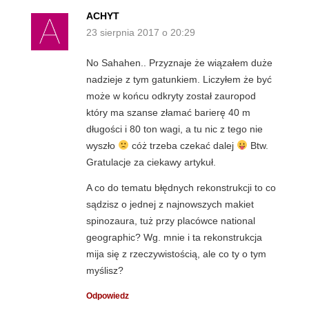
ACHYT
23 sierpnia 2017 o 20:29
No Sahahen.. Przyznaje że wiązałem duże
nadzieje z tym gatunkiem. Liczyłem że być
może w końcu odkryty został zauropod
który ma szanse złamać barierę 40 m
długości i 80 ton wagi, a tu nic z tego nie
wyszło
cóż trzeba czekać dalej
Btw.
Gratulacje za ciekawy artykuł.
A co do tematu błędnych rekonstrukcji to co
sądzisz o jednej z najnowszych makiet
spinozaura, tuż przy placówce national
geographic? Wg. mnie i ta rekonstrukcja
mija się z rzeczywistością, ale co ty o tym
myślisz?
Odpowiedz