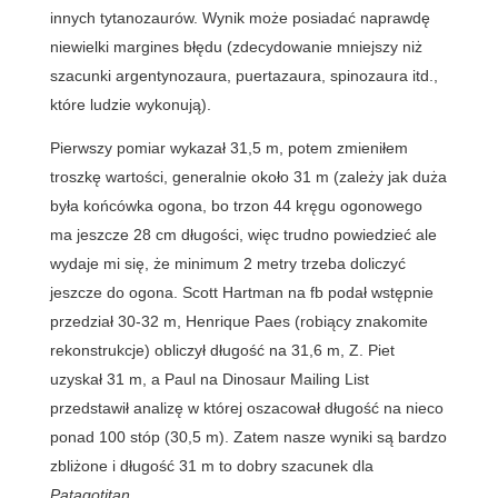
innych tytanozaurów. Wynik może posiadać naprawdę
niewielki margines błędu (zdecydowanie mniejszy niż
szacunki argentynozaura, puertazaura, spinozaura itd.,
które ludzie wykonują).
Pierwszy pomiar wykazał 31,5 m, potem zmieniłem
troszkę wartości, generalnie około 31 m (zależy jak duża
była końcówka ogona, bo trzon 44 kręgu ogonowego
ma jeszcze 28 cm długości, więc trudno powiedzieć ale
wydaje mi się, że minimum 2 metry trzeba doliczyć
jeszcze do ogona. Scott Hartman na fb podał wstępnie
przedział 30-32 m, Henrique Paes (robiący znakomite
rekonstrukcje) obliczył długość na 31,6 m, Z. Piet
uzyskał 31 m, a Paul na Dinosaur Mailing List
przedstawił analizę w której oszacował długość na nieco
ponad 100 stóp (30,5 m). Zatem nasze wyniki są bardzo
zbliżone i długość 31 m to dobry szacunek dla
Patagotitan.