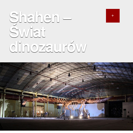
Shahen –
Świat
dinozaurów