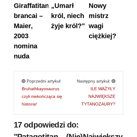
Giraffatitan
„Umarł
Nowy
brancai –
król, niech
mistrz
Maier,
żyje król?”
wagi
2003
ciężkiej?
nomina
nuda
Poprzedni artykuł:
Następny artykuł:
Bruhathkayosaurus
ILE WAŻYŁY
czyli niekończąca się
NAJWIĘKSZE
historia!
TYTANOZAURY?
17 odpowiedzi do:
"Patagotitan – (Nie)Największy