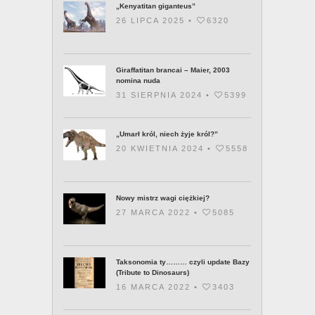
„Kenyatitan giganteus”
26 LIPCA 2025 •
6320
Giraffatitan brancai – Maier, 2003
nomina nuda
31 SIERPNIA 2024 •
5399
„Umarł król, niech żyje król?”
20 KWIETNIA 2024 •
5558
Nowy mistrz wagi ciężkiej?
27 MARCA 2022 •
5085
Taksonomia ty……… czyli update Bazy
(Tribute to Dinosaurs)
16 MARCA 2022 •
3403