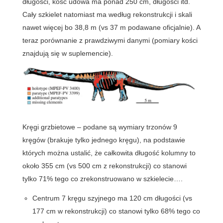
długości, kość udowa ma ponad 250 cm, długości itd.
Cały szkielet natomiast ma według rekonstrukcji i skali
nawet więcej bo 38,8 m (vs 37 m podawane oficjalnie). A
teraz porównanie z prawdziwymi danymi (pomiary kości
znajdują się w suplemencie).
Kręgi grzbietowe – podane są wymiary trzonów 9
kręgów (brakuje tylko jednego kręgu), na podstawie
których można ustalić, że całkowita długość kolumny to
około 355 cm (vs 500 cm z rekonstrukcji) co stanowi
tylko 71% tego co zrekonstruowano w szkielecie….
Centrum 7 kręgu szyjnego ma 120 cm długości (vs
177 cm w rekonstrukcji) co stanowi tylko 68% tego co