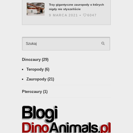
Trzy gigantyczne zauropody o których
nigdy nie słyszeliście
9 MARCA 2021 •
6047
KATEGOR
Dinozaury
(29)
Teropody
(6)
Zauropody
(21)
Pterozaury
(1)