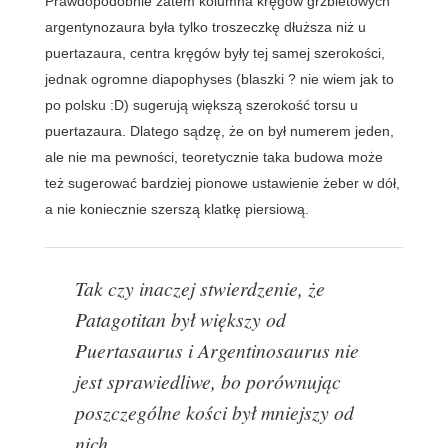
Prawdopodobnie zatem kolumna kręgów grzbietowych
argentynozaura była tylko troszeczkę dłuższa niż u
puertazaura, centra kręgów były tej samej szerokości,
jednak ogromne diapophyses (blaszki ? nie wiem jak to
po polsku :D) sugerują większą szerokość torsu u
puertazaura. Dlatego sądzę, że on był numerem jeden,
ale nie ma pewności, teoretycznie taka budowa może
też sugerować bardziej pionowe ustawienie żeber w dół,
a nie koniecznie szerszą klatkę piersiową.
Tak czy inaczej stwierdzenie, że
Patagotitan
był większy od
Puertasaurus
i
Argentinosaurus
nie
jest sprawiedliwe, bo porównując
poszczególne kości był mniejszy od
nich.