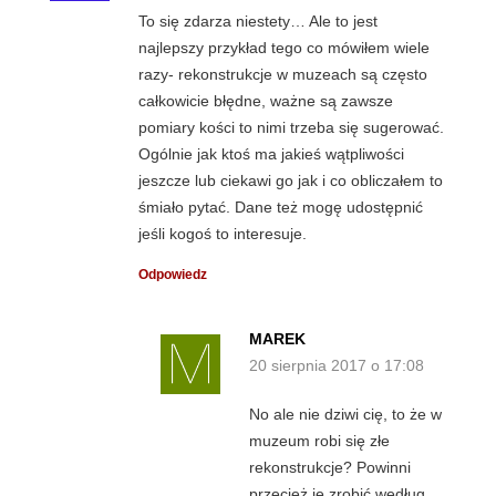
To się zdarza niestety… Ale to jest
najlepszy przykład tego co mówiłem wiele
razy- rekonstrukcje w muzeach są często
całkowicie błędne, ważne są zawsze
pomiary kości to nimi trzeba się sugerować.
Ogólnie jak ktoś ma jakieś wątpliwości
jeszcze lub ciekawi go jak i co obliczałem to
śmiało pytać. Dane też mogę udostępnić
jeśli kogoś to interesuje.
Odpowiedz
MAREK
20 sierpnia 2017 o 17:08
No ale nie dziwi cię, to że w
muzeum robi się złe
rekonstrukcje? Powinni
przecież je zrobić według