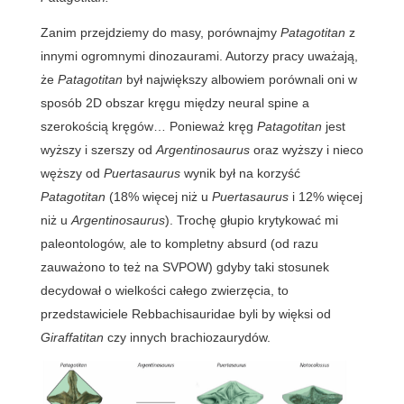
Zanim przejdziemy do masy, porównajmy
Patagotitan
z
innymi ogromnymi dinozaurami. Autorzy pracy uważają,
że
Patagotitan
był największy albowiem porównali oni w
sposób 2D obszar kręgu między neural spine a
szerokością kręgów… Ponieważ kręg
Patagotitan
jest
wyższy i szerszy od
Argentinosaurus
oraz wyższy i nieco
węższy od
Puertasaurus
wynik był na korzyść
Patagotitan
(18% więcej niż u
Puertasaurus
i 12% więcej
niż u
Argentinosaurus
). Trochę głupio krytykować mi
paleontologów, ale to kompletny absurd (od razu
zauważono to też na SVPOW) gdyby taki stosunek
decydował o wielkości całego zwierzęcia, to
przedstawiciele Rebbachisauridae byli by więksi od
Giraffatitan
czy innych brachiozaurydów.