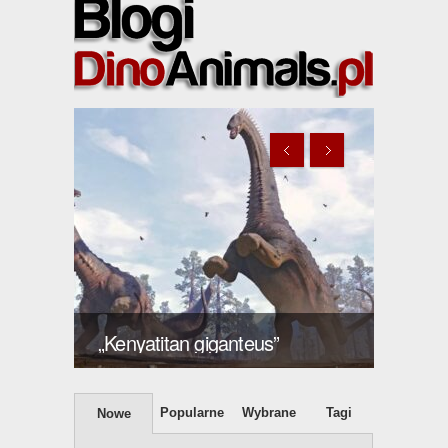
Giraffatitan bran
„Kenyatitan giganteus”
2003 nomina nu
Popularne
Wybrane
Tagi
Nowe