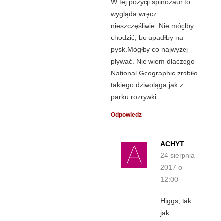
W tej pozycji spinozaur to
wygląda wręcz
nieszczęśliwie. Nie mógłby
chodzić, bo upadłby na
pysk.Mógłby co najwyżej
pływać. Nie wiem dlaczego
National Geographic zrobiło
takiego dziwoląga jak z
parku rozrywki.
Odpowiedz
ACHYT
24 sierpnia
2017 o
12:00
Higgs, tak
jak