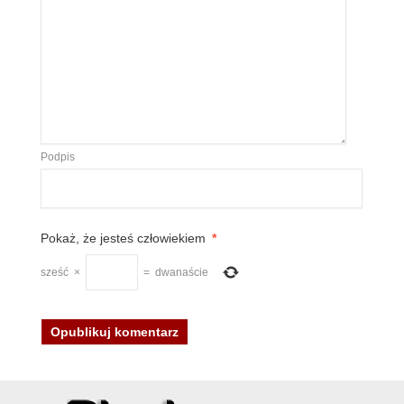
Podpis
Pokaż, że jesteś człowiekiem
*
sześć
×
=
dwanaście