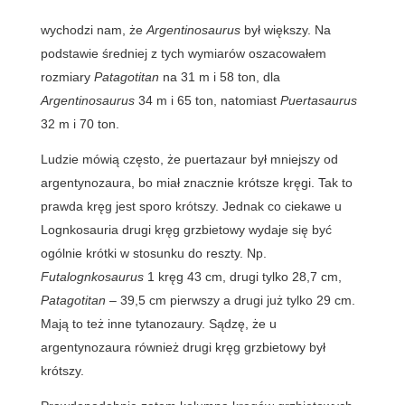
wychodzi nam, że
Argentinosaurus
był większy. Na
podstawie średniej z tych wymiarów oszacowałem
rozmiary
Patagotitan
na 31 m i 58 ton, dla
Argentinosaurus
34 m i 65 ton, natomiast
Puertasaurus
32 m i 70 ton.
Ludzie mówią często, że puertazaur był mniejszy od
argentynozaura, bo miał znacznie krótsze kręgi. Tak to
prawda kręg jest sporo krótszy. Jednak co ciekawe u
Lognkosauria drugi kręg grzbietowy wydaje się być
ogólnie krótki w stosunku do reszty. Np.
Futalognkosaurus
1 kręg 43 cm, drugi tylko 28,7 cm,
Patagotitan
– 39,5 cm pierwszy a drugi już tylko 29 cm.
Mają to też inne tytanozaury. Sądzę, że u
argentynozaura również drugi kręg grzbietowy był
krótszy.