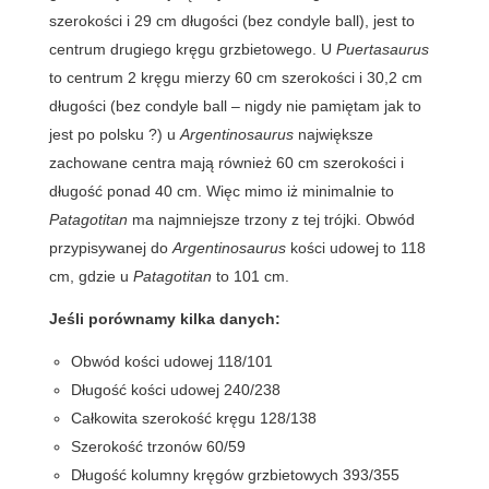
szerokości i 29 cm długości (bez condyle ball), jest to
centrum drugiego kręgu grzbietowego. U
Puertasaurus
to centrum 2 kręgu mierzy 60 cm szerokości i 30,2 cm
długości (bez condyle ball – nigdy nie pamiętam jak to
jest po polsku ?) u
Argentinosaurus
największe
zachowane centra mają również 60 cm szerokości i
długość ponad 40 cm. Więc mimo iż minimalnie to
Patagotitan
ma najmniejsze trzony z tej trójki. Obwód
przypisywanej do
Argentinosaurus
kości udowej to 118
cm, gdzie u
Patagotitan
to 101 cm.
Jeśli porównamy kilka danych:
Obwód kości udowej 118/101
Długość kości udowej 240/238
Całkowita szerokość kręgu 128/138
Szerokość trzonów 60/59
Długość kolumny kręgów grzbietowych 393/355