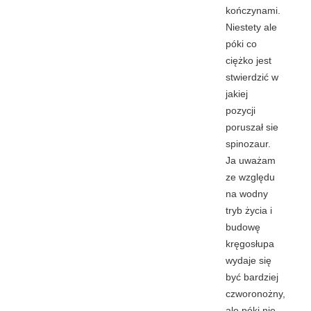
kończynami.
Niestety ale
póki co
ciężko jest
stwierdzić w
jakiej
pozycji
poruszał sie
spinozaur.
Ja uważam
ze względu
na wodny
tryb życia i
budowę
kręgosłupa
wydaje się
być bardziej
czworonożny,
ale póki nie