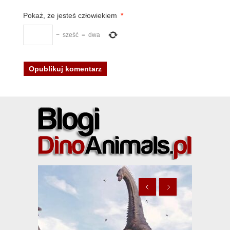
Pokaż, że jesteś człowiekiem
*
−
sześć
=
dwa