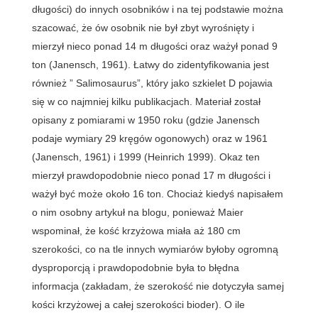
długości) do innych osobników i na tej podstawie można
szacować, że ów osobnik nie był zbyt wyrośnięty i
mierzył nieco ponad 14 m długości oraz ważył ponad 9
ton (Janensch, 1961). Łatwy do zidentyfikowania jest
również ” Salimosaurus”, który jako szkielet D pojawia
się w co najmniej kilku publikacjach. Materiał został
opisany z pomiarami w 1950 roku (gdzie Janensch
podaje wymiary 29 kręgów ogonowych) oraz w 1961
(Janensch, 1961) i 1999 (Heinrich 1999). Okaz ten
mierzył prawdopodobnie nieco ponad 17 m długości i
ważył być może około 16 ton. Chociaż kiedyś napisałem
o nim osobny artykuł na blogu, ponieważ Maier
wspominał, że kość krzyżowa miała aż 180 cm
szerokości, co na tle innych wymiarów byłoby ogromną
dysproporcją i prawdopodobnie była to błędna
informacja (zakładam, że szerokość nie dotyczyła samej
kości krzyżowej a całej szerokości bioder). O ile