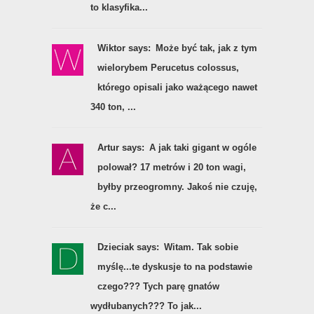
to klasyfika...
Wiktor says:
Może być tak, jak z tym
wielorybem Perucetus colossus,
którego opisali jako ważącego nawet
340 ton, ...
Artur says:
A jak taki gigant w ogóle
polował? 17 metrów i 20 ton wagi,
byłby przeogromny. Jakoś nie czuję,
że c...
Dzieciak says:
Witam. Tak sobie
myślę...te dyskusje to na podstawie
czego??? Tych parę gnatów
wydłubanych??? To jak...