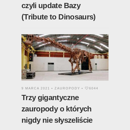
czyli update Bazy
(Tribute to Dinosaurs)
9 MARCA 2021 •
ZAUROPODY
•
6044
Trzy gigantyczne
zauropody o których
nigdy nie słyszeliście