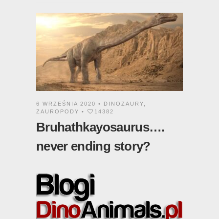
6 WRZEŚNIA 2020 •
DINOZAURY
,
ZAUROPODY
•
14382
Bruhathkayosaurus….
never ending story?