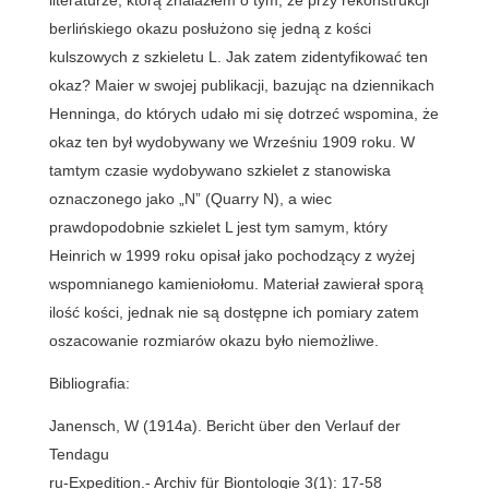
berlińskiego okazu posłużono się jedną z kości
kulszowych z szkieletu L. Jak zatem zidentyfikować ten
okaz? Maier w swojej publikacji, bazując na dziennikach
Henninga, do których udało mi się dotrzeć wspomina, że
okaz ten był wydobywany we Wrześniu 1909 roku. W
tamtym czasie wydobywano szkielet z stanowiska
oznaczonego jako „N” (Quarry N), a wiec
prawdopodobnie szkielet L jest tym samym, który
Heinrich w 1999 roku opisał jako pochodzący z wyżej
wspomnianego kamieniołomu. Materiał zawierał sporą
ilość kości, jednak nie są dostępne ich pomiary zatem
oszacowanie rozmiarów okazu było niemożliwe.
Bibliografia:
Janensch, W (1914a). Bericht über den Verlauf der
Tendagu
ru-Expedition.- Archiv für Biontologie 3(1): 17-58