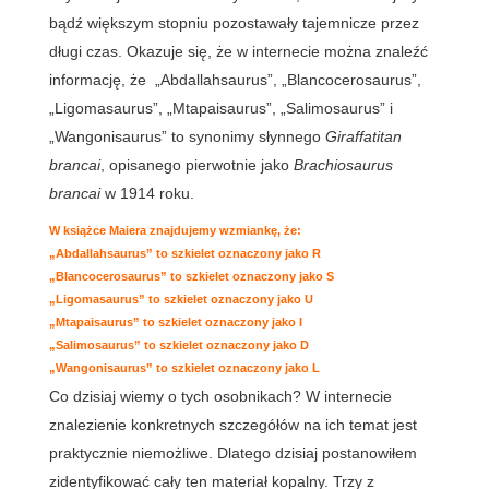
bądź większym stopniu pozostawały tajemnicze przez
długi czas. Okazuje się, że w internecie można znaleźć
informację, że „Abdallahsaurus”, „Blancocerosaurus”,
„Ligomasaurus”, „Mtapaisaurus”, „Salimosaurus” i
„Wangonisaurus” to synonimy słynnego
Giraffatitan
brancai
, opisanego pierwotnie jako
Brachiosaurus
brancai
w 1914 roku.
W książce Maiera znajdujemy wzmiankę, że:
„Abdallahsaurus” to szkielet oznaczony jako R
„Blancocerosaurus” to szkielet oznaczony jako S
„Ligomasaurus” to szkielet oznaczony jako U
„Mtapaisaurus” to szkielet oznaczony jako I
„Salimosaurus” to szkielet oznaczony jako D
„Wangonisaurus” to szkielet oznaczony jako L
Co dzisiaj wiemy o tych osobnikach? W internecie
znalezienie konkretnych szczegółów na ich temat jest
praktycznie niemożliwe. Dlatego dzisiaj postanowiłem
zidentyfikować cały ten materiał kopalny. Trzy z