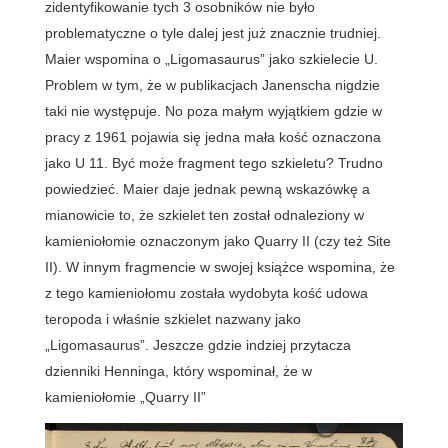
zidentyfikowanie tych 3 osobników nie było
problematyczne o tyle dalej jest już znacznie trudniej.
Maier wspomina o „Ligomasaurus” jako szkielecie U.
Problem w tym, że w publikacjach Janenscha nigdzie
taki nie występuje. No poza małym wyjątkiem gdzie w
pracy z 1961 pojawia się jedna mała kość oznaczona
jako U 11. Być może fragment tego szkieletu? Trudno
powiedzieć. Maier daje jednak pewną wskazówkę a
mianowicie to, że szkielet ten został odnaleziony w
kamieniołomie oznaczonym jako Quarry II (czy też Site
II). W innym fragmencie w swojej książce wspomina, że
z tego kamieniołomu została wydobyta kość udowa
teropoda i właśnie szkielet nazwany jako
„Ligomasaurus”. Jeszcze gdzie indziej przytacza
dzienniki Henninga, który wspominał, że w
kamieniołomie „Quarry II”