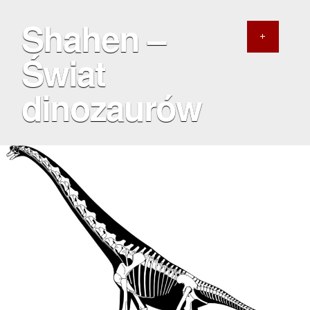
Shahen –
Świat
dinozaurów