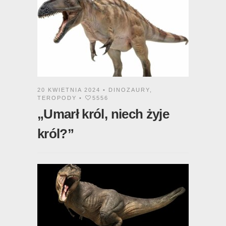
20 KWIETNIA 2024 •
DINOZAURY
,
TEROPODY
•
5556
„Umarł król, niech żyje
król?”