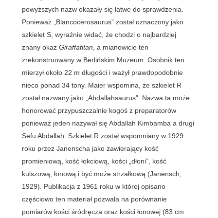
powyższych nazw okazały się łatwe do sprawdzenia.
Ponieważ „Blancocerosaurus” został oznaczony jako
szkielet S, wyraźnie widać, że chodzi o najbardziej
znany okaz
Giraffatitan
, a mianowicie ten
zrekonstruowany w Berlińskim Muzeum. Osobnik ten
mierzył około 22 m długości i ważył prawdopodobnie
nieco ponad 34 tony. Maier wspomina, że szkielet R
został nazwany jako „Abdallahsaurus”. Nazwa ta może
honorować przypuszczalnie kogoś z preparatorów
ponieważ jeden nazywał się Abdallah Kimbamba a drugi
Sefu Abdallah. Szkielet R został wspomniany w 1929
roku przez Janenscha jako zawierający kość
promieniową, kość łokciową, kości „dłoni”, kość
kulszową, łonową i być może strzałkową (Janensch,
1929). Publikacja z 1961 roku w której opisano
częściowo ten materiał pozwala na porównanie
pomiarów kości śródręcza oraz kości łonowej (83 cm