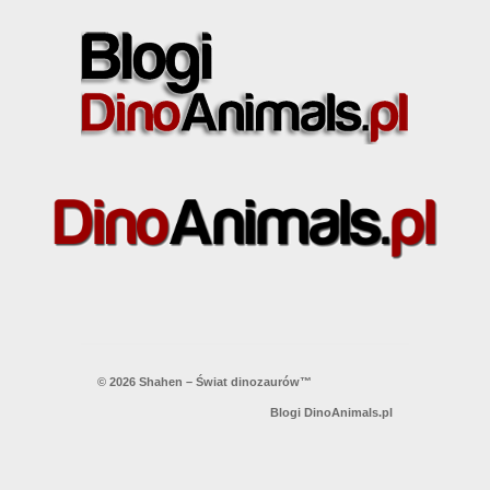
© 2026 Shahen – Świat dinozaurów™
Blogi DinoAnimals.pl