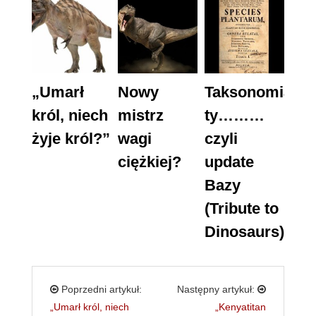
„Umarł
Nowy
Taksonomia
król, niech
mistrz
ty………
żyje król?”
wagi
czyli
ciężkiej?
update
Bazy
(Tribute to
Dinosaurs)
Poprzedni artykuł:
Następny artykuł:
„Umarł król, niech
„Kenyatitan