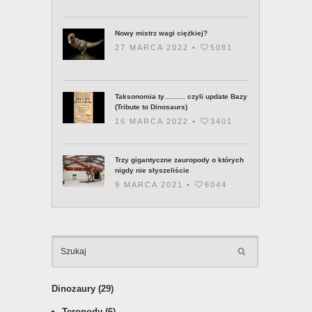
Nowy mistrz wagi ciężkiej?
27 MARCA 2022 •
5081
Taksonomia ty……… czyli update Bazy
(Tribute to Dinosaurs)
16 MARCA 2022 •
3401
Trzy gigantyczne zauropody o których
nigdy nie słyszeliście
9 MARCA 2021 •
6044
KATEGOR
Dinozaury
(29)
Teropody
(6)