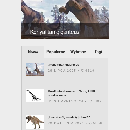
szy
Giraffati
„Kenyatitan giganteus”
2003 no
Popularne
Wybrane
Tagi
Nowe
„Kenyatitan giganteus”
26 LIPCA 2025 •
6319
Giraffatitan brancai – Maier, 2003
nomina nuda
31 SIERPNIA 2024 •
5399
„Umarł król, niech żyje król?”
20 KWIETNIA 2024 •
5556