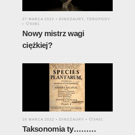
27 MARCA 2022 •
DINOZAURY
,
TEROPODY
•
5081
Nowy mistrz wagi
ciężkiej?
16 MARCA 2022 •
DINOZAURY
•
3401
Taksonomia ty………