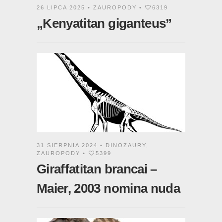
26 LIPCA 2025 •
ZAUROPODY
•
6319
„Kenyatitan giganteus”
31 SIERPNIA 2024 •
DINOZAURY
,
ZAUROPODY
•
5399
Giraffatitan brancai –
Maier, 2003 nomina nuda