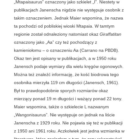
„Mtapaisaurus” oznaczony jako szkielet „I”. Niestety w
publikacjach Janenscha nigdzie nie występuje osobnik z
takim oznaczeniem. Jednak Maier wspomina, że nazwa
ta pochodzi od pobliskiej wioski Mtapaia. W tamtym
regionie został odnaleziony natomiast okaz
Giraffatitan
oznaczony jako „Aa” czy też pochodzący z
kamieniołomu – o oznaczeniu Aa (Carrano na PBDB).
Okaz ten jest opisany w publikacjach, a w 1950 roku
Janensch podaje wymiary dla wielu kręgów ogonowych.
Można też znaleźć informację, że kość biodrowa tego
osobnika mierzyła 119 cm długości (Janensch, 1961).
Był to prawdopodobnie sporych rozmiarów okaz
mierzący ponad 19 m długości i ważący ponad 22 tony.
Maier wspomina, także o szkielecie L nazwanym
„Wangonisaurus”. Nie występuje on jednak na liście
Janenscha z 1929 roku. Nie pojawia się też w publikacji
z 1950 ani 1961 roku. Aczkolwiek jest jedna wzmianka w
literaturze, którą znalazłem o tym, że przy rekonstrukcji