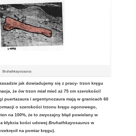
Bruhathkayosaurus
asadzie jak dowiadujemy się z pracy- trzon kręgu
acja, że ów trzon miał mieć aż 75 cm szerokości!
ęgi puertazaura i argentynozaura mają w granicach 60
formacji o szerokości trzonu kręgu ogonowego,
wien na 100%, że to zwyczajny błąd powielany w
la kłykcia kości udowej
Bruhathkayosaurus
w
przekręcił na pomiar kręgu).