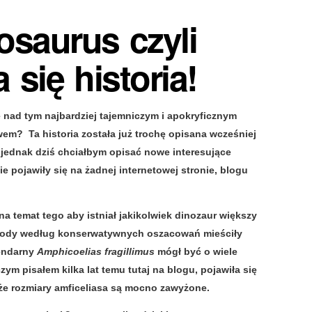
osaurus czyli
 się historia!
 nad tym najbardziej tajemniczym i apokryficznym
m? Ta historia została już trochę opisana wcześniej
 jednak dziś chciałbym opisać nowe interesujące
ie pojawiły się na żadnej internetowej stronie, blogu
 temat tego aby istniał jakikolwiek dinozaur większy
opody według konserwatywnych oszacowań mieściły
gendarny
Amphicoelias fragillimus
mógł być o wiele
ym pisałem kilka lat temu tutaj na blogu, pojawiła się
 że rozmiary amficeliasa są mocno zawyżone.