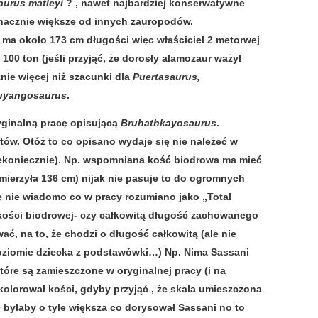
urus matleyi
? , nawet najbardziej konserwatywne
znacznie większe od innych zauropodów.
 ma około 173 cm długości więc właściciel 2 metorwej
100 ton (jeśli przyjąć, że dorosły alamozaur ważył
nie więcej niż szacunki dla
Puertasaurus,
uyangosaurus
.
ryginalną pracę opisującą
Bruhathkayosaurus
.
tów. Otóż to co opisano wydaje się nie należeć w
iekoniecznie). Np. wspomniana kość biodrowa ma mieć
mierzyła 136 cm) nijak nie pasuje to do ogromnych
e nie wiadomo co w pracy rozumiano jako „Total
ć kości biodrowej- czy całkowitą długość zachowanego
ć, na to, że chodzi o długość całkowitą (ale nie
poziomie dziecka z podstawówki…) Np. Nima Sassani
tóre są zamieszczone w oryginalnej pracy (i na
okolorował kości, gdyby przyjąć , że skala umieszczona
ć byłaby o tyle większa co dorysował Sassani no to