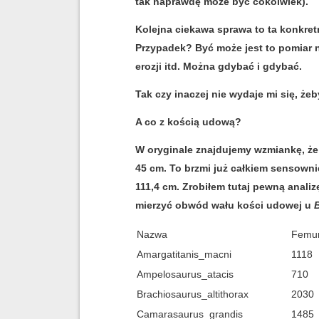
tak naprawdę może być cokolwiek).
Kolejna ciekawa sprawa to ta konkret
Przypadek? Być może jest to pomiar n
erozji itd. Można gdybać i gdybać.
Tak czy inaczej nie wydaje mi się, że
A co z kością udową?
W oryginale znajdujemy wzmiankę, że 
45 cm. To brzmi już całkiem sensown
111,4 cm. Zrobiłem tutaj pewną analiz
mierzyć obwód wału kości udowej u
Nazwa
Femur
Amargatitanis_macni
1118
Ampelosaurus_atacis
710
Brachiosaurus_altithorax
2030
Camarasaurus_grandis
1485