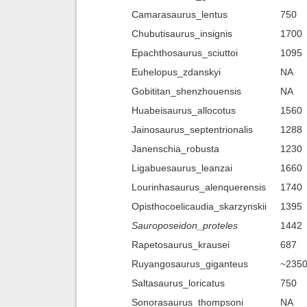
Camarasaurus_lentus
750
Chubutisaurus_insignis
1700
Epachthosaurus_sciuttoi
1095
Euhelopus_zdanskyi
NA
Gobititan_shenzhouensis
NA
Huabeisaurus_allocotus
1560
Jainosaurus_septentrionalis
1288
Janenschia_robusta
1230
Ligabuesaurus_leanzai
1660
Lourinhasaurus_alenquerensis
1740
Opisthocoelicaudia_skarzynskii
1395
Sauroposeidon_proteles
1442
Rapetosaurus_krausei
687
Ruyangosaurus_giganteus
~235
Saltasaurus_loricatus
750
Sonorasaurus_thompsoni
NA