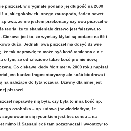
e piszczel, w oryginale podano jej długość na 2000
iż u jakiegokolwiek innego zauropoda, żaden nawet
na sprawa, że nie jestem przekonany czy owa piszczel w
e teoria, że to skamieniałe drzewo jest fałszywa to
l. Ciekawe jest to, że wymiary kłykci są podane na 65 i
ątkowo dużo. Jednak owa piszczel ma dosyć dziwne
ę, że tak naprawdę to może być kość ramienna a nie
nka o tym, że odnaleziono także kość promieniową,
czynę. Co ciekawe kiedy Mortimer w 2000 roku napisał
eriał jest bardzo fragmentaryczny ale kość biodrowa i
 na należące do tytanozaura. Dziwny dla mnie jest
ej piszczeli.
szczel naprawdę nią była, czy była to inna kość np.
nnego osobnika – np. udowa (powiedziałbym, że
k sugerowanie się rysunkiem jest bez sensu a na
wet mimo iż Sassani coś tam pozaznaczał i wyostrzył to