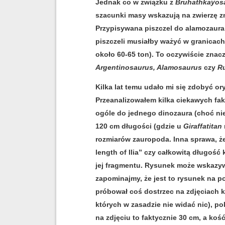
Jednak co w związku z
Bruhathkayosa
szacunki masy wskazują na zwierzę 
Przypisywana piszczel do alamozaura
piszczeli musiałby ważyć w granicach 
około 60-65 ton). To oczywiście znacz
Argentinosaurus, Alamosaurus
czy
R
Kilka lat temu udało mi się zdobyć o
Przeanalizowałem kilka ciekawych fak
ogóle do jednego dinozaura (choć n
120 cm długości (gdzie u
Giraffatitan
rozmiarów zauropoda. Inna sprawa, ż
length of Ilia” czy całkowitą długoś
jej fragmentu. Rysunek może wskazywa
zapominajmy, że jest to rysunek na 
próbował coś dostrzec na zdjęciach k
których w zasadzie nie widać nic), p
na zdjęciu to faktycznie 30 cm, a koś