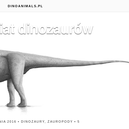
S
DINOANIMALS.PL
iat dinozaurów
Patagotitan – (Nie)Największ
znany dinozaur
NIA 2016 •
DINOZAURY
,
ZAUROPODY
•
5