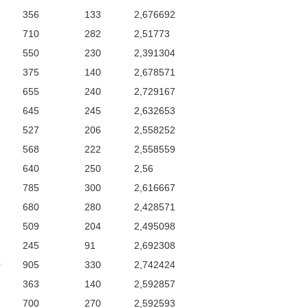
356
133
2,676692
710
282
2,51773
550
230
2,391304
375
140
2,678571
655
240
2,729167
645
245
2,632653
527
206
2,558252
568
222
2,558559
640
250
2,56
785
300
2,616667
680
280
2,428571
509
204
2,495098
245
91
2,692308
0
905
330
2,742424
363
140
2,592857
700
270
2,592593