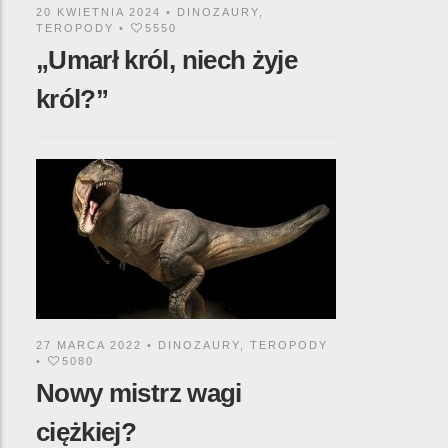
20 KWIETNIA 2024 •
DINOZAURY
,
TEROPODY
•
5550
„Umarł król, niech żyje
król?”
27 MARCA 2022 •
DINOZAURY
,
TEROPODY
•
5080
Nowy mistrz wagi
ciężkiej?