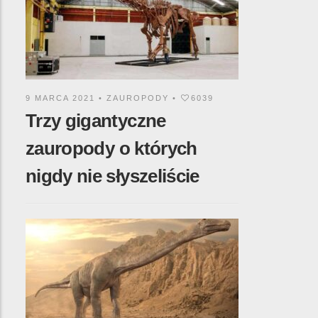
9 MARCA 2021 •
ZAUROPODY
•
6039
Trzy gigantyczne
zauropody o których
nigdy nie słyszeliście