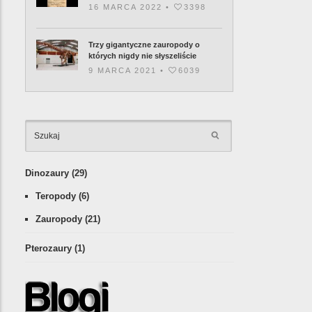
16 MARCA 2022 •
3398
Trzy gigantyczne zauropody o
których nigdy nie słyszeliście
9 MARCA 2021 •
6039
KATEGORIE
Dinozaury
(29)
Teropody
(6)
Zauropody
(21)
Pterozaury
(1)