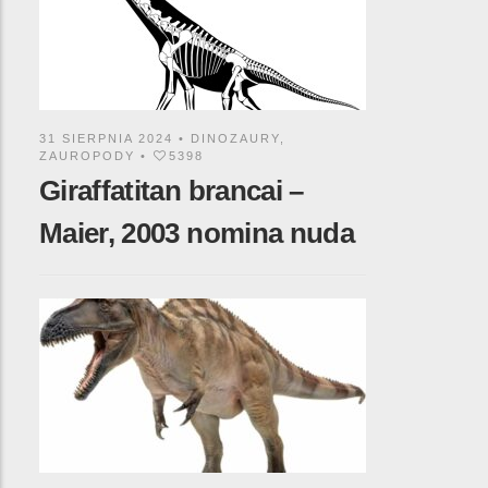
31 SIERPNIA 2024 •
DINOZAURY
,
ZAUROPODY
•
5398
Giraffatitan brancai –
Maier, 2003 nomina nuda