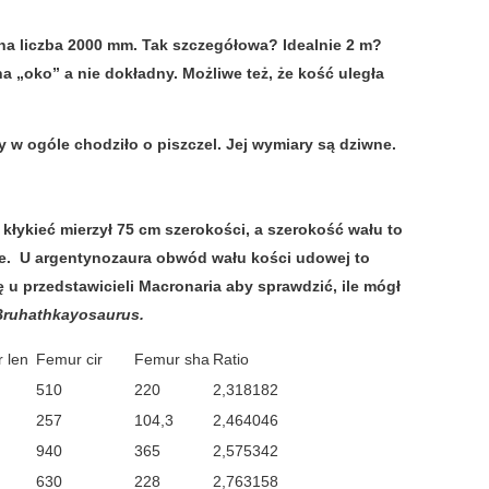
na liczba 2000 mm. Tak szczegółowa? Idealnie 2 m?
a „oko” a nie dokładny. Możliwe też, że kość uległa
by w ogóle chodziło o piszczel. Jej wymiary są dziwne.
kłykieć mierzył 75 cm szerokości, a szerokość wału to
ie. U argentynozaura obwód wału kości udowej to
ę u przedstawicieli Macronaria aby sprawdzić, ile mógł
Bruhathkayosaurus.
 len
Femur cir
Femur sha
Ratio
510
220
2,318182
257
104,3
2,464046
940
365
2,575342
630
228
2,763158