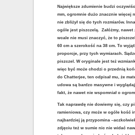
Największe zdumienie budzi oczywiści
mm, ogromnie dużo znacznie więcej n
nie zbliżył się do tych rozmiarów. In
ogóle jest piszczelą. Załóżmy, nawet ż
wcale nie musi znaczyć, że to piszcze
60 cm a szerokość na 38 cm. To wyj
proporcje, przy tych wymiarach. Sądz
piszczel. W oryginale jest też wzmia
więc być może chodzi o przednią koń
do Chatterjee, ten odpisał mu, że mat
udowa są bardzo masywne i wyglądają
fakt, że nawet nie wspomniał o ogromn
Tak naprawdę nie dowiemy się, czy pi
ramieniowa, czy może w ogóle kość i
najbardziej ją przypomina –aczkolwie
zdjęciu też w sumie nic nie widać na