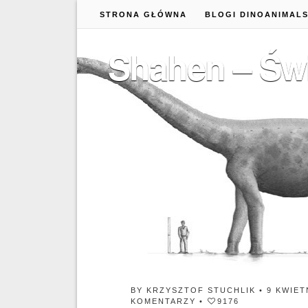
STRONA GŁÓWNA
BLOGI DINOANIMAL
Shahen – Św
BY
KRZYSZTOF STUCHLIK
• 9 KWIET
KOMENTARZY
•
9176