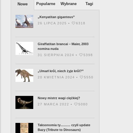
Popularne
Wybrane
Tagi
Nowe
„Kenyatitan giganteus”
26 LIPCA 2025 •
6318
Giraffatitan brancai – Maier, 2003
nomina nuda
31 SIERPNIA 2024 •
5398
„Umarł król, niech żyje król?”
20 KWIETNIA 2024 •
5550
Nowy mistrz wagi ciężkiej?
27 MARCA 2022 •
5080
Taksonomia ty……… czyli update
Bazy (Tribute to Dinosaurs)