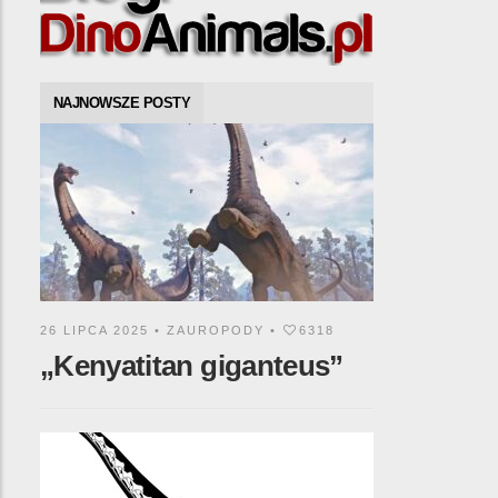
NAJNOWSZE POSTY
26 LIPCA 2025 •
ZAUROPODY
•
6318
„Kenyatitan giganteus”