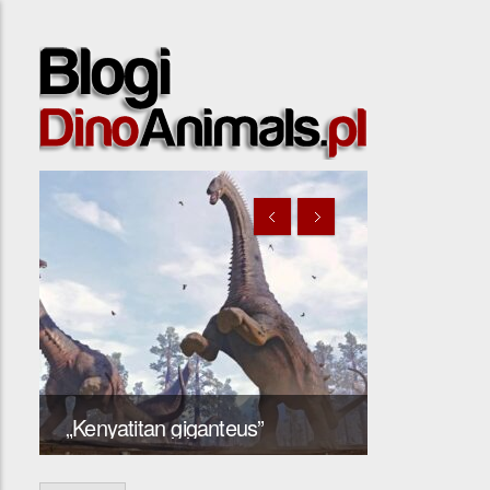
y
Giraffatita
„Kenyatitan giganteus”
2003 nomi