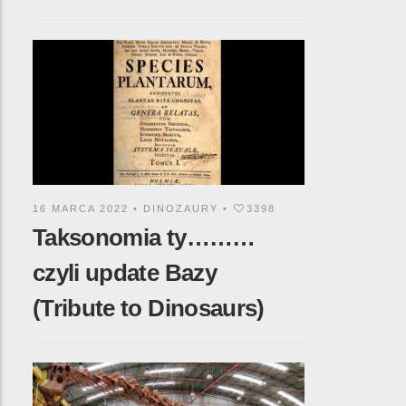
16 MARCA 2022 •
DINOZAURY
•
3398
Taksonomia ty………
czyli update Bazy
(Tribute to Dinosaurs)