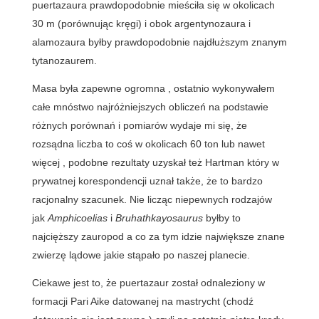
puertazaura prawdopodobnie mieściła się w okolicach
30 m (porównując kręgi) i obok argentynozaura i
alamozaura byłby prawdopodobnie najdłuższym znanym
tytanozaurem.
Masa była zapewne ogromna , ostatnio wykonywałem
całe mnóstwo najróżniejszych obliczeń na podstawie
różnych porównań i pomiarów wydaje mi się, że
rozsądna liczba to coś w okolicach 60 ton lub nawet
więcej , podobne rezultaty uzyskał też Hartman który w
prywatnej korespondencji uznał także, że to bardzo
racjonalny szacunek. Nie licząc niepewnych rodzajów
jak
Amphicoelias
i
Bruhathkayosaurus
byłby to
najcięższy zauropod a co za tym idzie największe znane
zwierzę lądowe jakie stąpało po naszej planecie.
Ciekawe jest to, że puertazaur został odnaleziony w
formacji Pari Aike datowanej na mastrycht (chodź