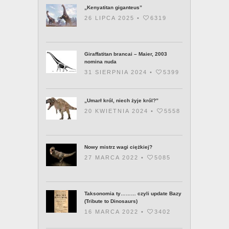
„Kenyatitan giganteus”
26 LIPCA 2025 •
6319
Giraffatitan brancai – Maier, 2003
nomina nuda
31 SIERPNIA 2024 •
5399
„Umarł król, niech żyje król?”
20 KWIETNIA 2024 •
5558
Nowy mistrz wagi ciężkiej?
27 MARCA 2022 •
5085
Taksonomia ty……… czyli update Bazy
(Tribute to Dinosaurs)
16 MARCA 2022 •
3402