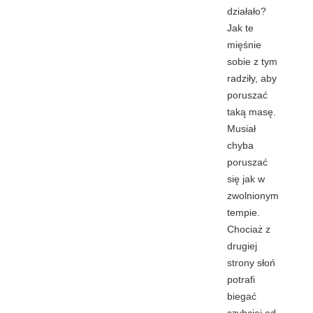
działało?
Jak te
mięśnie
sobie z tym
radziły, aby
poruszać
taką masę.
Musiał
chyba
poruszać
się jak w
zwolnionym
tempie.
Chociaż z
drugiej
strony słoń
potrafi
biegać
szybciej od