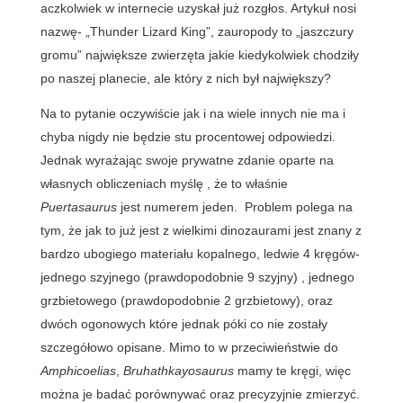
aczkolwiek w internecie uzyskał już rozgłos. Artykuł nosi
nazwę- „Thunder Lizard King”, zauropody to „jaszczury
gromu” największe zwierzęta jakie kiedykolwiek chodziły
po naszej planecie, ale który z nich był największy?
Na to pytanie oczywiście jak i na wiele innych nie ma i
chyba nigdy nie będzie stu procentowej odpowiedzi.
Jednak wyrażając swoje prywatne zdanie oparte na
własnych obliczeniach myślę , że to właśnie
Puertasaurus
jest numerem jeden. Problem polega na
tym, że jak to już jest z wielkimi dinozaurami jest znany z
bardzo ubogiego materiału kopalnego, ledwie 4 kręgów-
jednego szyjnego (prawdopodobnie 9 szyjny) , jednego
grzbietowego (prawdopodobnie 2 grzbietowy), oraz
dwóch ogonowych które jednak póki co nie zostały
szczegółowo opisane. Mimo to w przeciwieństwie do
Amphicoelias
,
Bruhathkayosaurus
mamy te kręgi, więc
można je badać porównywać oraz precyzyjnie zmierzyć.