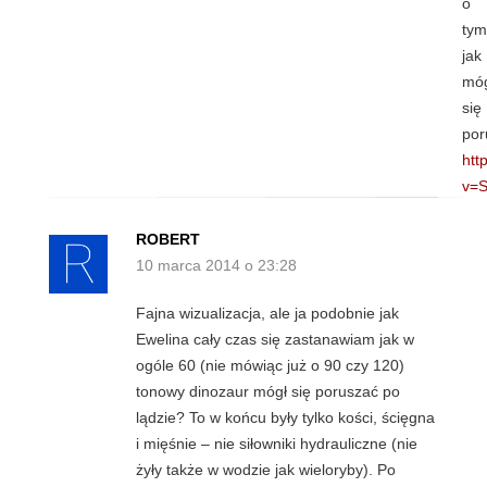
o
tym
jak
mó
się
por
htt
v=S
ROBERT
10 marca 2014 o 23:28
Fajna wizualizacja, ale ja podobnie jak
Ewelina cały czas się zastanawiam jak w
ogóle 60 (nie mówiąc już o 90 czy 120)
tonowy dinozaur mógł się poruszać po
lądzie? To w końcu były tylko kości, ścięgna
i mięśnie – nie siłowniki hydrauliczne (nie
żyły także w wodzie jak wieloryby). Po