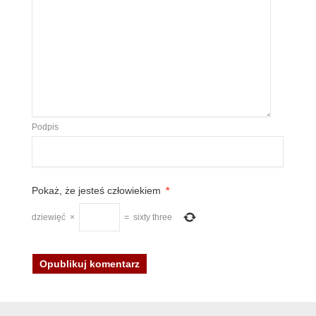
Podpis
Pokaż, że jesteś człowiekiem
*
dziewięć
×
=
sixty three