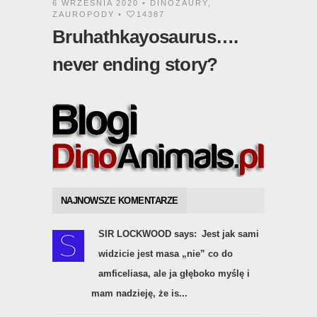
6 WRZEŚNIA 2020 •
DINOZAURY
,
ZAUROPODY
•
14387
Bruhathkayosaurus….
never ending story?
NAJNOWSZE KOMENTARZE
SIR LOCKWOOD says:
Jest jak sami
widzicie jest masa „nie” co do
amficeliasa, ale ja głęboko myślę i
mam nadzieję, że is...