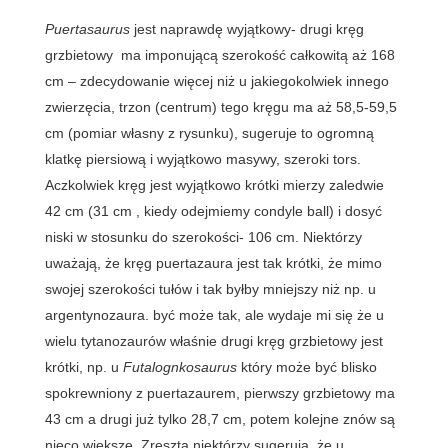
Puertasaurus
jest naprawdę wyjątkowy- drugi kręg
grzbietowy ma imponującą szerokość całkowitą aż 168
cm – zdecydowanie więcej niż u jakiegokolwiek innego
zwierzęcia, trzon (centrum) tego kręgu ma aż 58,5-59,5
cm (pomiar własny z rysunku), sugeruje to ogromną
klatkę piersiową i wyjątkowo masywy, szeroki tors.
Aczkolwiek kręg jest wyjątkowo krótki mierzy zaledwie
42 cm (31 cm , kiedy odejmiemy condyle ball) i dosyć
niski w stosunku do szerokości- 106 cm. Niektórzy
uważają, że kręg puertazaura jest tak krótki, że mimo
swojej szerokości tułów i tak byłby mniejszy niż np. u
argentynozaura. być może tak, ale wydaje mi się że u
wielu tytanozaurów właśnie drugi kręg grzbietowy jest
krótki, np. u
Futalognkosaurus
który może być blisko
spokrewniony z puertazaurem, pierwszy grzbietowy ma
43 cm a drugi już tylko 28,7 cm, potem kolejne znów są
nieco większe. Zresztą niektórzy sugerują, że u