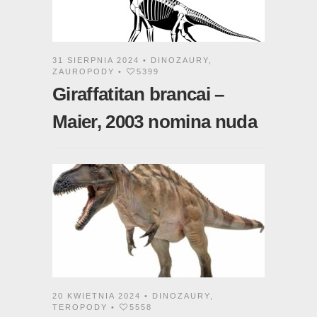
31 SIERPNIA 2024 •
DINOZAURY
,
ZAUROPODY
•
5399
Giraffatitan brancai –
Maier, 2003 nomina nuda
20 KWIETNIA 2024 •
DINOZAURY
,
TEROPODY
•
5558