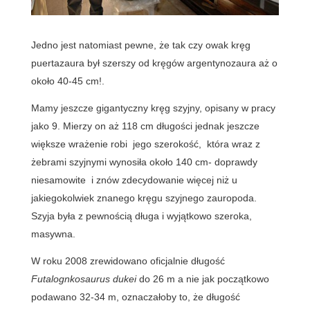
Jedno jest natomiast pewne, że tak czy owak kręg
puertazaura był szerszy od kręgów argentynozaura aż o
około 40-45 cm!.
Mamy jeszcze gigantyczny kręg szyjny, opisany w pracy
jako 9. Mierzy on aż 118 cm długości jednak jeszcze
większe wrażenie robi jego szerokość, która wraz z
żebrami szyjnymi wynosiła około 140 cm- doprawdy
niesamowite i znów zdecydowanie więcej niż u
jakiegokolwiek znanego kręgu szyjnego zauropoda.
Szyja była z pewnością długa i wyjątkowo szeroka,
masywna.
W roku 2008 zrewidowano oficjalnie długość
Futalognkosaurus dukei
do 26 m a nie jak początkowo
podawano 32-34 m, oznaczałoby to, że długość