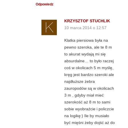
Odpowiedz
KRZYSZTOF STUCHLIK
10 marca 2014 o 12:57
Klatka piersiowa była na
pewno szeroka, ale te 8 m
to akurat wydają mi się
absurdalne… to było raczej
coś w okolicach 5 m myślę,
kręg jest bardzo szeroki ale
najdłuższe żebra
zauropodów są w okolicach
3 m , gdyby miał mieć
szerokość aż 8 m to sami
sobie wyobraźcie i policzcie
na logikę:) Ile by musiało
być mięśni żeby dojść aż do