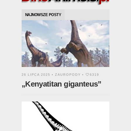
NAJNOWSZE POSTY
26 LIPCA 2025 •
ZAUROPODY
•
6319
„Kenyatitan giganteus”