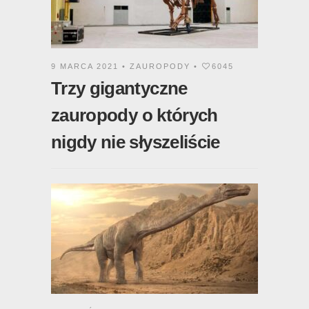
9 MARCA 2021 •
ZAUROPODY
•
6045
Trzy gigantyczne
zauropody o których
nigdy nie słyszeliście