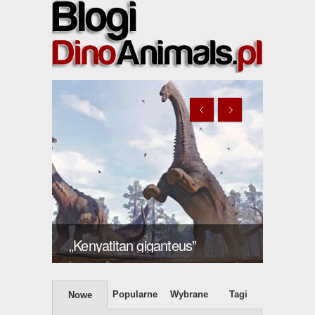
Giraffatitan brancai – Maier,
2003 nomina nuda
„Uma
Popularne
Wybrane
Tagi
Nowe