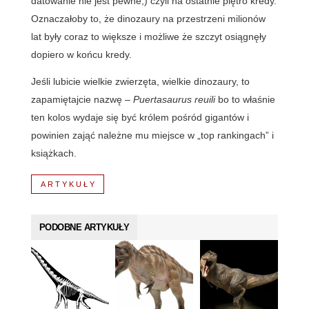
datowanie nie jest pewne,) czyli na ostatnie piętro kredy.
Oznaczałoby to, że dinozaury na przestrzeni milionów
lat były coraz to większe i możliwe że szczyt osiągnęły
dopiero w końcu kredy.
Jeśli lubicie wielkie zwierzęta, wielkie dinozaury, to
zapamiętajcie nazwę –
Puertasaurus reuili
bo to właśnie
ten kolos wydaje się być królem pośród gigantów i
powinien zająć należne mu miejsce w „top rankingach” i
książkach.
ARTYKUŁY
PODOBNE ARTYKUŁY