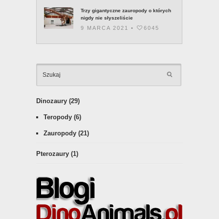
Trzy gigantyczne zauropody o których
nigdy nie słyszeliście
9 MARCA 2021 •
6045
KATEGOR
Dinozaury
(29)
Teropody
(6)
Zauropody
(21)
Pterozaury
(1)