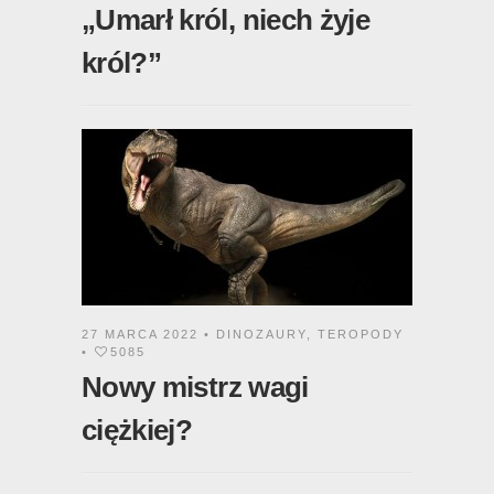
„Umarł król, niech żyje
król?”
27 MARCA 2022 •
DINOZAURY
,
TEROPODY
•
5085
Nowy mistrz wagi
ciężkiej?