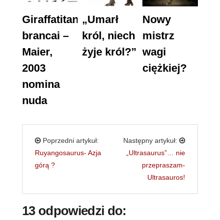
Giraffatitan
„Umarł
Nowy
brancai –
król, niech
mistrz
Maier,
żyje król?”
wagi
2003
ciężkiej?
nomina
nuda
Poprzedni artykuł:
Następny artykuł:
Ruyangosaurus- Azja
„Ultrasaurus”… nie
górą ?
przepraszam-
Ultrasauros!
13 odpowiedzi do: