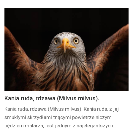
Kania ruda, rdzawa (Milvus milvus).
Kania ruda, rdzawa (Milvus milvus). Kania ruda, z jej
smukłymi skrzydłami tnącymi powietrze niczym
pędzlem malarza, jest jednym z najelegantszych…