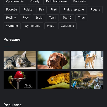
Opracowania
Owady
Parki Narodowe
Podcasty
Podróże
Polska
Psy
Ptaki
Ptaki drapieżne
Rogate
Rośliny
Ryby
Ssaki
Top 1
Top 10
Trias
Wymarłe
Wymieranie
Węże
Zwierzęta
Polecane
Popularne