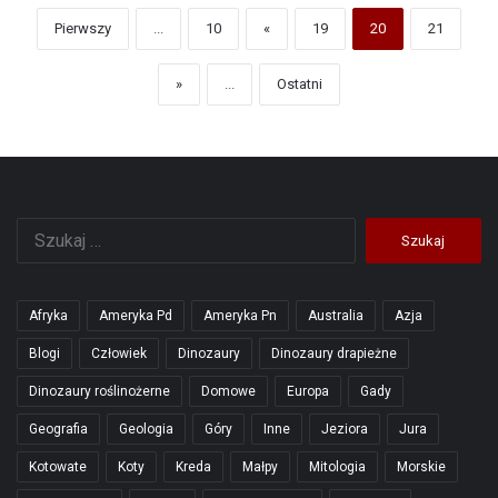
Pierwszy
...
10
«
19
20
21
»
...
Ostatni
Szukaj:
Afryka
Ameryka Pd
Ameryka Pn
Australia
Azja
Blogi
Człowiek
Dinozaury
Dinozaury drapieżne
Dinozaury roślinożerne
Domowe
Europa
Gady
Geografia
Geologia
Góry
Inne
Jeziora
Jura
Kotowate
Koty
Kreda
Małpy
Mitologia
Morskie