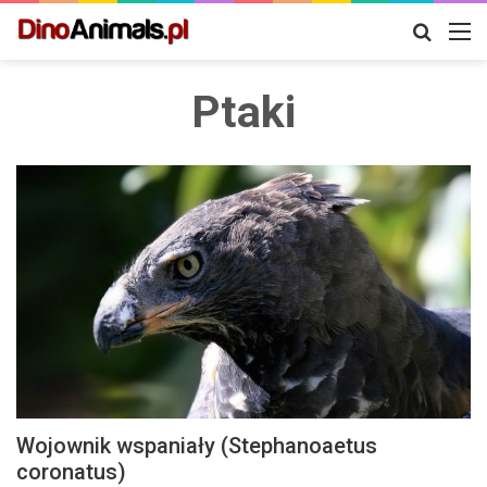
Szukaj
M
Ptaki
Wojownik wspaniały (Stephanoaetus
coronatus)