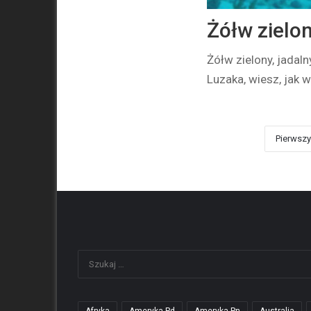
Żółw zielon
Żółw zielony, jadal
Luzaka, wiesz, jak 
Pierwszy