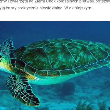
my i zwierzęta na Ziemi Obok kolosalnych płetwali, potężnyc
ją istoty praktycznie niewidzialne. W dzisiejszym…