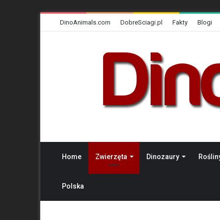
DinoAnimals.com
DobreSciagi.pl
Fakty
Blogi
Home
Zwierzęta
Dinozaury
Roślin
Polska