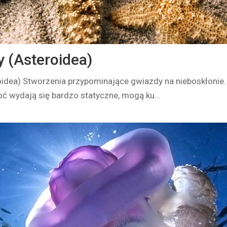
 (Asteroidea)
idea) Stworzenia przypominające gwiazdy na nieboskłonie.
hoć wydają się bardzo statyczne, mogą ku…