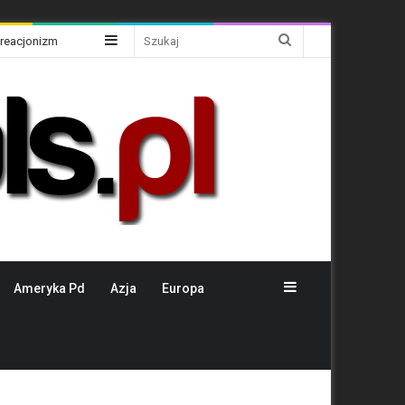
Sidebar
Szukaj
Kreacjonizm
Sidebar
Ameryka Pd
Azja
Europa