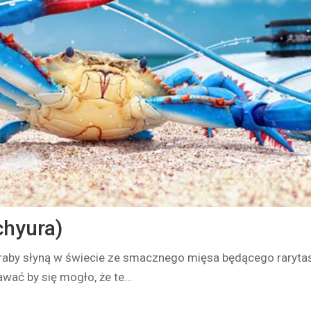
chyura)
Kraby słyną w świecie ze smacznego mięsa będącego raryt
wać by się mogło, że te…