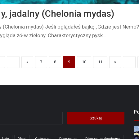
y, jadalny (Chelonia mydas)
ny (Chelonia mydas) Jeśli oglądałeś bajkę „Gdzie jest Nemo?
wygląda żółw zielony. Charakterystyczny pysk…
...
«
7
8
9
10
11
»
...
P
Szukaj: