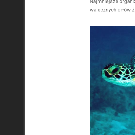
Najmniejsze organiz
walecznych orłów ży