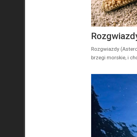
Rozgwiazdy
Rozgwiazdy (Astero
brzegi morskie, i c