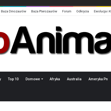
Baza Dinozaurów
Baza Pterozaurów
Forum
Odkrycia
Ewolucja i 
y
Top 10
Domowe
Afryka
Australia
Ameryka Pn