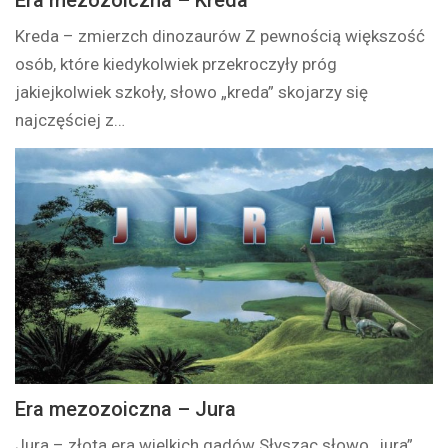
Era mezozoiczna – Kreda
Kreda – zmierzch dinozaurów Z pewnością większość
osób, które kiedykolwiek przekroczyły próg
jakiejkolwiek szkoły, słowo „kreda” skojarzy się
najczęściej z…
Era mezozoiczna – Jura
Jura – złota era wielkich gadów Słysząc słowo „jura”,