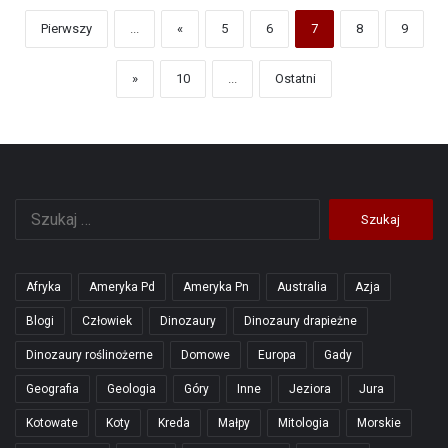
Pierwszy
...
«
5
6
7
8
9
»
10
...
Ostatni
Szukaj:
Afryka
Ameryka Pd
Ameryka Pn
Australia
Azja
Blogi
Człowiek
Dinozaury
Dinozaury drapieżne
Dinozaury roślinożerne
Domowe
Europa
Gady
Geografia
Geologia
Góry
Inne
Jeziora
Jura
Kotowate
Koty
Kreda
Małpy
Mitologia
Morskie