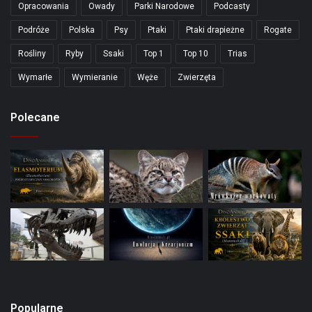
Opracowania
Owady
Parki Narodowe
Podcasty
Podróże
Polska
Psy
Ptaki
Ptaki drapieżne
Rogate
Rośliny
Ryby
Ssaki
Top 1
Top 10
Trias
Wymarłe
Wymieranie
Węże
Zwierzęta
Polecane
Popularne