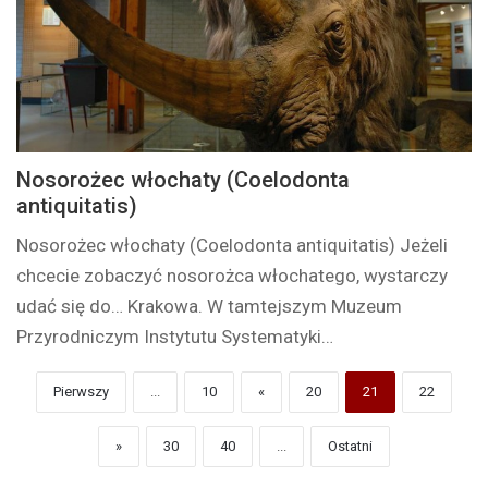
Nosorożec włochaty (Coelodonta
antiquitatis)
Nosorożec włochaty (Coelodonta antiquitatis) Jeżeli
chcecie zobaczyć nosorożca włochatego, wystarczy
udać się do… Krakowa. W tamtejszym Muzeum
Przyrodniczym Instytutu Systematyki…
Pierwszy
...
10
«
20
21
22
»
30
40
...
Ostatni