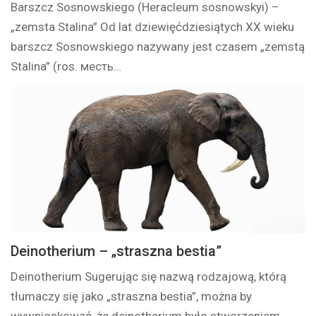
Barszcz Sosnowskiego (Heracleum sosnowskyi) –
„zemsta Stalina” Od lat dziewięćdziesiątych XX wieku
barszcz Sosnowskiego nazywany jest czasem „zemstą
Stalina” (ros. месть…
Deinotherium – „straszna bestia”
Deinotherium Sugerując się nazwą rodzajową, którą
tłumaczy się jako „straszna bestia”, można by
wywnioskować, że deinotherium było stworzeniem