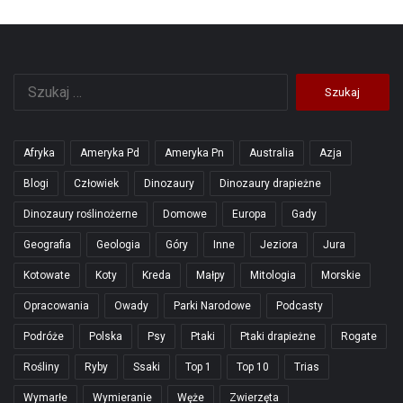
Szukaj:
Afryka
Ameryka Pd
Ameryka Pn
Australia
Azja
Blogi
Człowiek
Dinozaury
Dinozaury drapieżne
Dinozaury roślinożerne
Domowe
Europa
Gady
Geografia
Geologia
Góry
Inne
Jeziora
Jura
Kotowate
Koty
Kreda
Małpy
Mitologia
Morskie
Opracowania
Owady
Parki Narodowe
Podcasty
Podróże
Polska
Psy
Ptaki
Ptaki drapieżne
Rogate
Rośliny
Ryby
Ssaki
Top 1
Top 10
Trias
Wymarłe
Wymieranie
Węże
Zwierzęta