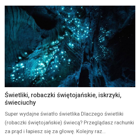
Świetliki, robaczki świętojańskie, iskrzyki,
świeciuchy
Super wydajne światło świetlika Dlaczego świetliki
(robaczki świętojańskie) świecą? Przeglądasz rachunki
za prąd i łapiesz się za głowę. Kolejny raz…