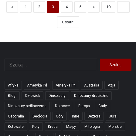
«
1
2
3
4
5
»
10
...
Ostatni
Szukaj:
Afryka
Ameryka Pd
Ameryka Pn
Australia
Azja
Blogi
Człowiek
Dinozaury
Dinozaury drapieżne
Dinozaury roślinożerne
Domowe
Europa
Gady
Geografia
Geologia
Góry
Inne
Jeziora
Jura
Kotowate
Koty
Kreda
Małpy
Mitologia
Morskie