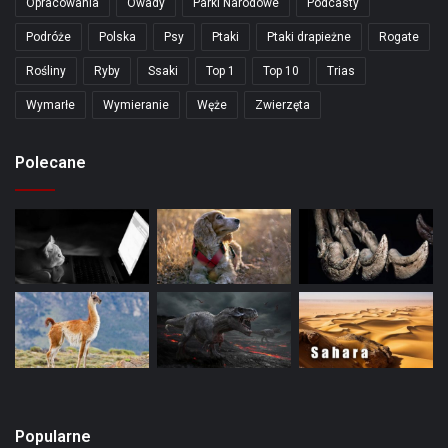
Opracowania
Owady
Parki Narodowe
Podcasty
Podróże
Polska
Psy
Ptaki
Ptaki drapieżne
Rogate
Rośliny
Ryby
Ssaki
Top 1
Top 10
Trias
Wymarłe
Wymieranie
Węże
Zwierzęta
Polecane
Popularne