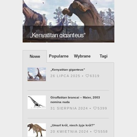
ększy
Giraff
„Kenyatitan giganteus”
2003 
Popularne
Wybrane
Tagi
Nowe
„Kenyatitan giganteus”
26 LIPCA 2025 •
6319
Giraffatitan brancai – Maier, 2003
nomina nuda
31 SIERPNIA 2024 •
5399
„Umarł król, niech żyje król?”
20 KWIETNIA 2024 •
5558