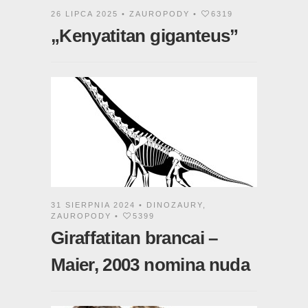
26 LIPCA 2025 •
ZAUROPODY
•
6319
„Kenyatitan giganteus”
31 SIERPNIA 2024 •
DINOZAURY
,
ZAUROPODY
•
5399
Giraffatitan brancai –
Maier, 2003 nomina nuda