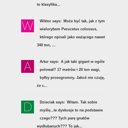
to klasyfika...
Wiktor says:
Może być tak, jak z tym
wielorybem Perucetus colossus,
którego opisali jako ważącego nawet
340 ton, ...
Artur says:
A jak taki gigant w ogóle
polował? 17 metrów i 20 ton wagi,
byłby przeogromny. Jakoś nie czuję,
że c...
Dzieciak says:
Witam. Tak sobie
myślę...te dyskusje to na podstawie
czego??? Tych parę gnatów
wydłubanych??? To jak...