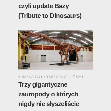
czyli update Bazy
(Tribute to Dinosaurs)
9 MARCA 2021 •
ZAUROPODY
•
6045
Trzy gigantyczne
zauropody o których
nigdy nie słyszeliście