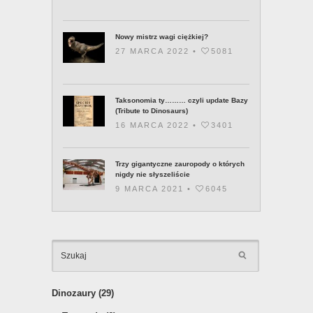
Nowy mistrz wagi ciężkiej?
27 MARCA 2022 •
5081
Taksonomia ty……… czyli update Bazy
(Tribute to Dinosaurs)
16 MARCA 2022 •
3401
Trzy gigantyczne zauropody o których
nigdy nie słyszeliście
9 MARCA 2021 •
6045
KATEGOR
Dinozaury
(29)