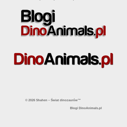
© 2026 Shahen – Świat dinozaurów™
Blogi DinoAnimals.pl