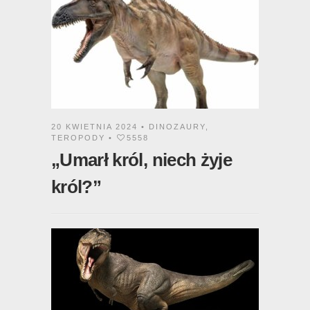
20 KWIETNIA 2024 •
DINOZAURY
,
TEROPODY
•
5558
„Umarł król, niech żyje
król?”