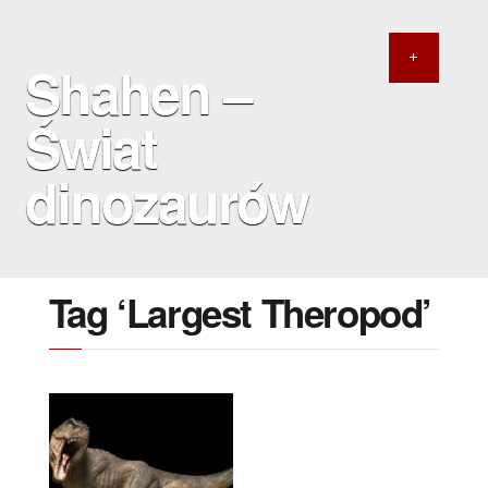
Shahen –
Świat
dinozaurów
Tag ‘Largest Theropod’
27 MARCA 2022
Nowy mistrz wagi
ciężkiej?