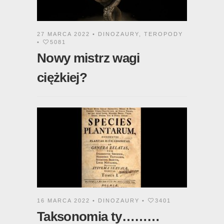
27 MARCA 2022 •
DINOZAURY
,
TEROPODY
•
5081
Nowy mistrz wagi
ciężkiej?
16 MARCA 2022 •
DINOZAURY
•
3401
Taksonomia ty………