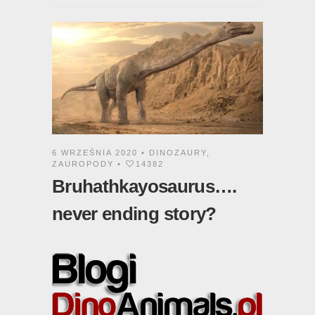
6 WRZEŚNIA 2020 •
DINOZAURY
,
ZAUROPODY
•
14382
Bruhathkayosaurus….
never ending story?