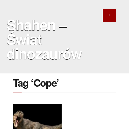
Shahen –
Świat
dinozaurów
Tag ‘Cope’
27 MARCA 2022
Nowy mistrz wagi
ciężkiej?