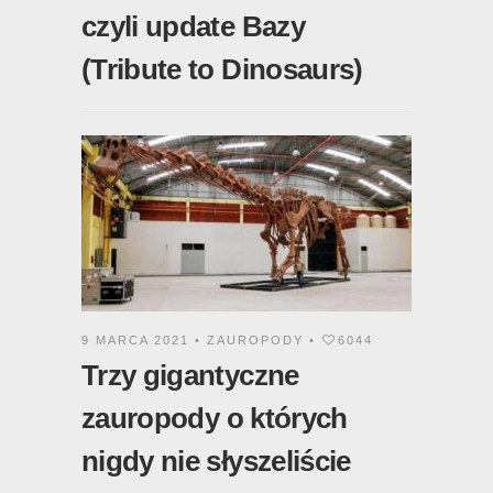
czyli update Bazy
(Tribute to Dinosaurs)
9 MARCA 2021 •
ZAUROPODY
•
6044
Trzy gigantyczne
zauropody o których
nigdy nie słyszeliście