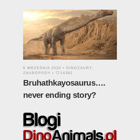
6 WRZEŚNIA 2020 •
DINOZAURY
,
ZAUROPODY
•
14382
Bruhathkayosaurus….
never ending story?