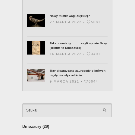
Nowy mistrz wagi ciężkiej?
27 MARCA 2022 •
5081
Taksonomia ty……… czyli update Bazy
(Tribute to Dinosaurs)
16 MARCA 2022 •
3401
Trzy gigantyczne zauropody o których
nigdy nie słyszeliście
9 MARCA 2021 •
6044
KATEGOR
Dinozaury
(29)