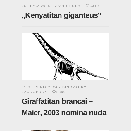
26 LIPCA 2025 •
ZAUROPODY
•
6319
„Kenyatitan giganteus”
31 SIERPNIA 2024 •
DINOZAURY
,
ZAUROPODY
•
5399
Giraffatitan brancai –
Maier, 2003 nomina nuda