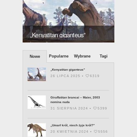
ększy
Giraff
„Kenyatitan giganteus”
2003 
Popularne
Wybrane
Tagi
Nowe
„Kenyatitan giganteus”
26 LIPCA 2025 •
6319
Giraffatitan brancai – Maier, 2003
nomina nuda
31 SIERPNIA 2024 •
5399
„Umarł król, niech żyje król?”
20 KWIETNIA 2024 •
5556