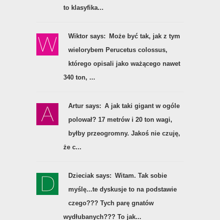
to klasyfika...
Wiktor says:
Może być tak, jak z tym
wielorybem Perucetus colossus,
którego opisali jako ważącego nawet
340 ton, ...
Artur says:
A jak taki gigant w ogóle
polował? 17 metrów i 20 ton wagi,
byłby przeogromny. Jakoś nie czuję,
że c...
Dzieciak says:
Witam. Tak sobie
myślę...te dyskusje to na podstawie
czego??? Tych parę gnatów
wydłubanych??? To jak...