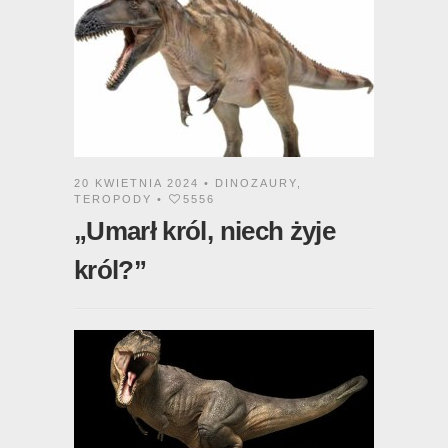
20 KWIETNIA 2024 •
DINOZAURY
,
TEROPODY
•
5556
„Umarł król, niech żyje
król?”