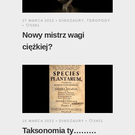
27 MARCA 2022 •
DINOZAURY
,
TEROPODY
•
5081
Nowy mistrz wagi
ciężkiej?
16 MARCA 2022 •
DINOZAURY
•
3401
Taksonomia ty………