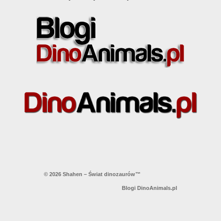
© 2026 Shahen – Świat dinozaurów™
Blogi DinoAnimals.pl