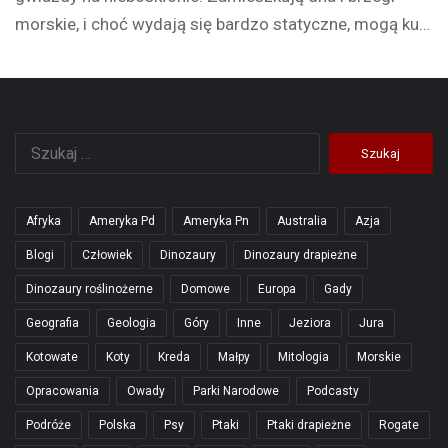
morskie, i choć wydają się bardzo statyczne, mogą ku…
Szukaj:
Afryka
Ameryka Pd
Ameryka Pn
Australia
Azja
Blogi
Człowiek
Dinozaury
Dinozaury drapieżne
Dinozaury roślinożerne
Domowe
Europa
Gady
Geografia
Geologia
Góry
Inne
Jeziora
Jura
Kotowate
Koty
Kreda
Małpy
Mitologia
Morskie
Opracowania
Owady
Parki Narodowe
Podcasty
Podróże
Polska
Psy
Ptaki
Ptaki drapieżne
Rogate