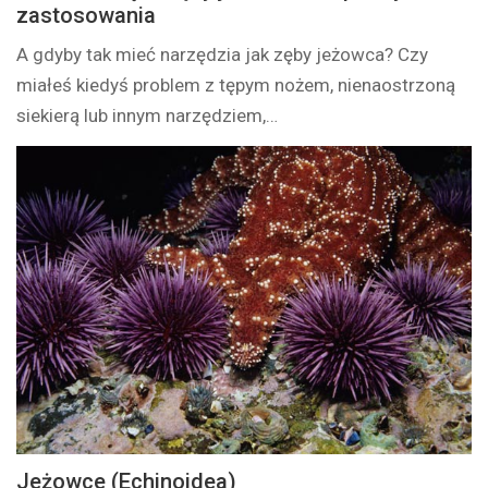
zastosowania
A gdyby tak mieć narzędzia jak zęby jeżowca? Czy
miałeś kiedyś problem z tępym nożem, nienaostrzoną
siekierą lub innym narzędziem,…
Jeżowce (Echinoidea)