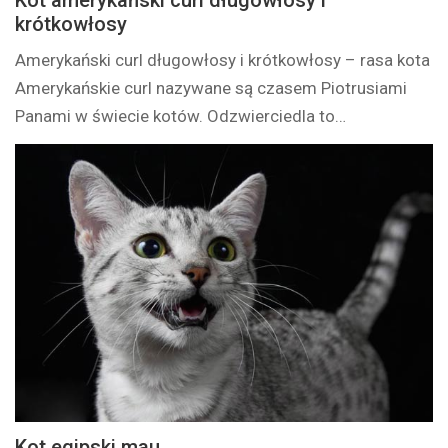
Kot amerykański curl długowłosy i
krótkowłosy
Amerykański curl długowłosy i krótkowłosy – rasa kota
Amerykańskie curl nazywane są czasem Piotrusiami
Panami w świecie kotów. Odzwierciedla to…
Kot egipski mau