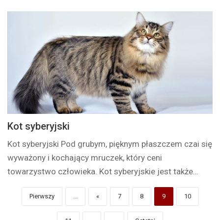
Kot syberyjski
Kot syberyjski Pod grubym, pięknym płaszczem czai się
wyważony i kochający mruczek, który ceni
towarzystwo człowieka. Kot syberyjskie jest także…
Pierwszy
...
«
7
8
9
10