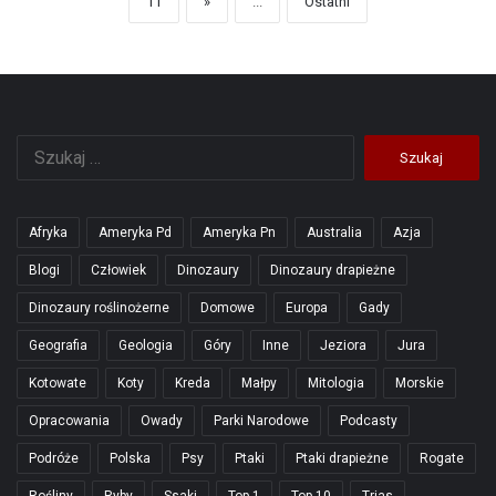
11
»
...
Ostatni
Szukaj:
Afryka
Ameryka Pd
Ameryka Pn
Australia
Azja
Blogi
Człowiek
Dinozaury
Dinozaury drapieżne
Dinozaury roślinożerne
Domowe
Europa
Gady
Geografia
Geologia
Góry
Inne
Jeziora
Jura
Kotowate
Koty
Kreda
Małpy
Mitologia
Morskie
Opracowania
Owady
Parki Narodowe
Podcasty
Podróże
Polska
Psy
Ptaki
Ptaki drapieżne
Rogate
Rośliny
Ryby
Ssaki
Top 1
Top 10
Trias