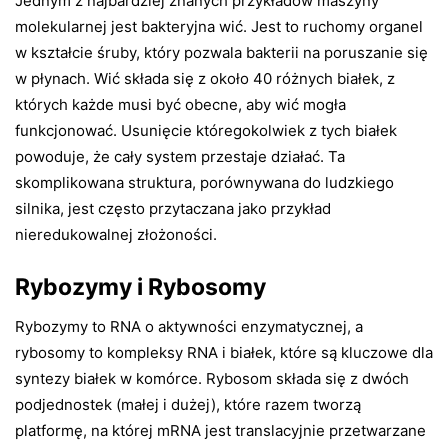
Jednym z najbardziej znanych przykładów maszyny
molekularnej jest bakteryjna wić. Jest to ruchomy organel
w kształcie śruby, który pozwala bakterii na poruszanie się
w płynach. Wić składa się z około 40 różnych białek, z
których każde musi być obecne, aby wić mogła
funkcjonować. Usunięcie któregokolwiek z tych białek
powoduje, że cały system przestaje działać. Ta
skomplikowana struktura, porównywana do ludzkiego
silnika, jest często przytaczana jako przykład
nieredukowalnej złożoności.
Rybozymy i Rybosomy
Rybozymy to RNA o aktywności enzymatycznej, a
rybosomy to kompleksy RNA i białek, które są kluczowe dla
syntezy białek w komórce. Rybosom składa się z dwóch
podjednostek (małej i dużej), które razem tworzą
platformę, na której mRNA jest translacyjnie przetwarzane