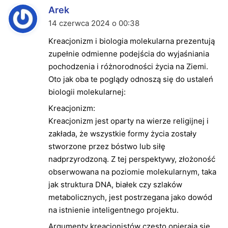
Arek
n
a
14 czerwca 2024 o 00:38
p
Kreacjonizm i biologia molekularna prezentują
i
zupełnie odmienne podejścia do wyjaśniania
s
pochodzenia i różnorodności życia na Ziemi.
a
Oto jak oba te poglądy odnoszą się do ustaleń
ł
biologii molekularnej:
(
Kreacjonizm:
a
Kreacjonizm jest oparty na wierze religijnej i
)
zakłada, że wszystkie formy życia zostały
:
stworzone przez bóstwo lub siłę
nadprzyrodzoną. Z tej perspektywy, złożoność
obserwowana na poziomie molekularnym, taka
jak struktura DNA, białek czy szlaków
metabolicznych, jest postrzegana jako dowód
na istnienie inteligentnego projektu.
Argumenty kreacjonistów często opierają się