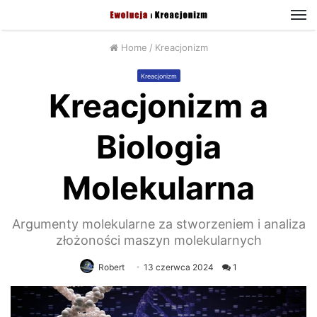
M
Home
/
Kreacjonizm
Kreacjonizm
Kreacjonizm a
Biologia
Molekularna
Argumenty molekularne za stworzeniem i analiza
złożoności maszyn molekularnych
Robert
13 czerwca 2024
1