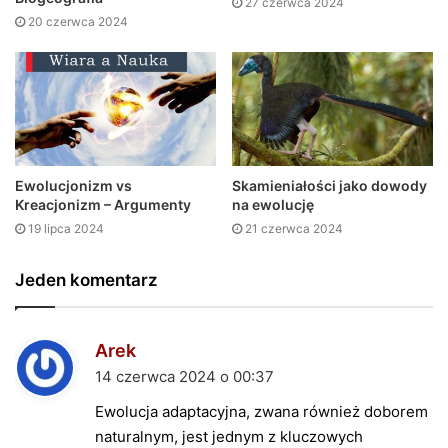
27 czerwca 2024
20 czerwca 2024
Ewolucjonizm vs
Skamieniałości jako dowody
Kreacjonizm – Argumenty
na ewolucję
19 lipca 2024
21 czerwca 2024
Jeden komentarz
Arek
n
a
14 czerwca 2024 o 00:37
p
Ewolucja adaptacyjna, zwana również doborem
i
naturalnym, jest jednym z kluczowych