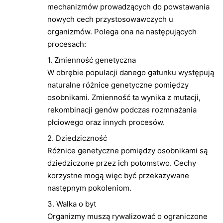
s
mechanizmów prowadzących do powstawania
a
nowych cech przystosowawczych u
ł
organizmów. Polega ona na następujących
(
procesach:
a
1. Zmienność genetyczna
)
W obrębie populacji danego gatunku występują
:
naturalne różnice genetyczne pomiędzy
osobnikami. Zmienność ta wynika z mutacji,
rekombinacji genów podczas rozmnażania
płciowego oraz innych procesów.
2. Dziedziczność
Różnice genetyczne pomiędzy osobnikami są
dziedziczone przez ich potomstwo. Cechy
korzystne mogą więc być przekazywane
następnym pokoleniom.
3. Walka o byt
Organizmy muszą rywalizować o ograniczone