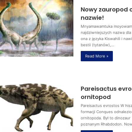
Nowy zauropod o
nazwie!
Mnyamawamtuka moyowamki
najdziwniejszych nazwa dla
ona z języka Kiswahili i na
bestii (tytanów),…
Read More »
Pareisactus evr
ornitopod
Pareisactus evrostos W his
formacji Conques odnalezio
ornitopoda. Był to dinozaur
poznanym Rhabdodon. Now