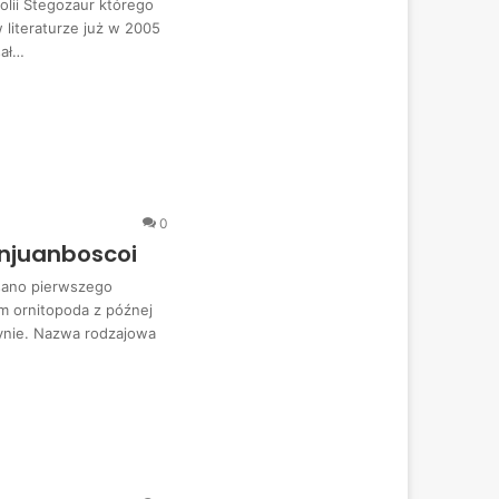
lii Stegozaur którego
 literaturze już w 2005
sał…
0
njuanboscoi
sano pierwszego
 ornitopoda z późnej
ynie. Nazwa rodzajowa