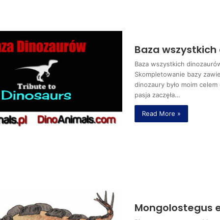
Baza wszystkich
Baza wszystkich dinozauró
Skompletowanie bazy zawie
dinozaury było moim celem
pasja zaczęła…
Read More »
Mongolostegus e