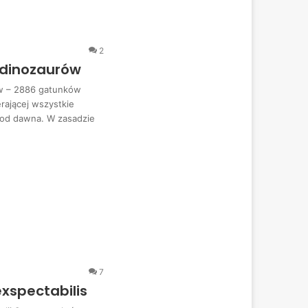
2
 dinozaurów
w – 2886 gatunków
rającej wszystkie
 od dawna. W zasadzie
7
xspectabilis