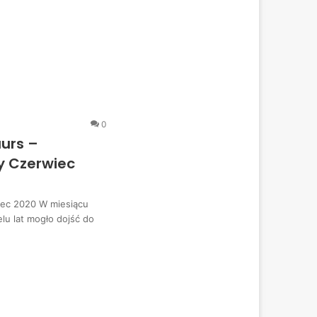
0
aurs –
y Czerwiec
iec 2020 W miesiącu
lu lat mogło dojść do