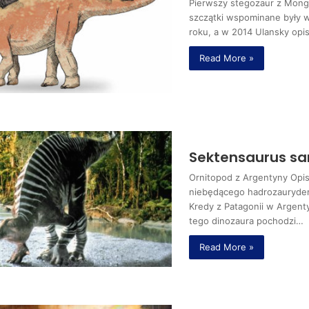
Pierwszy stegozaur z Mongo
szczątki wspominane były w
roku, a w 2014 Ulansky opi
Read More »
Sektensaurus sa
Ornitopod z Argentyny Opi
niebędącego hadrozaurydem
Kredy z Patagonii w Argent
tego dinozaura pochodzi…
Read More »