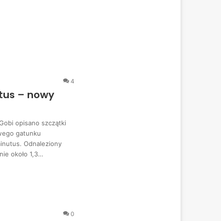
4
tus – nowy
Gobi opisano szczątki
wego gatunku
minutus. Odnaleziony
nie około 1,3…
0