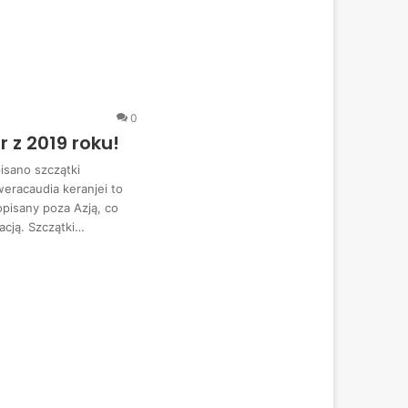
0
 z 2019 roku!
isano szczątki
eracaudia keranjei to
pisany poza Azją, co
acją. Szczątki…