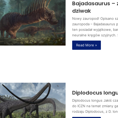
Bajadasaurus –
dziwak
Nowy zauropod! Opisano s
zauropoda – Bajadasaurus p
ten posiadał wyjątkowe, ba
neuralne kręgów szyjnych. 
Read More »
Diplodocus longu
Diplodocus longus Jakiś cz
do ICZN na temat zmiany g
rodzaju Diplodocus, z D. l