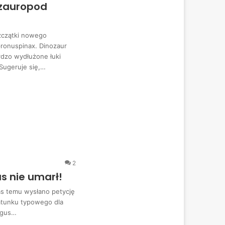
 zauropod
zczątki nowego
ronuspinax. Dinozaur
rdzo wydłużone łuki
Sugeruje się,…
2
s nie umarł!
as temu wysłano petycję
atunku typowego dla
ongus…