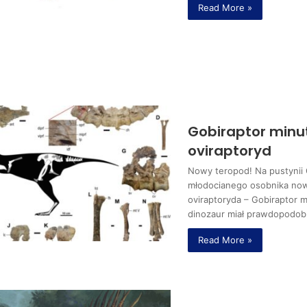
Read More »
Gobiraptor minu
oviraptoryd
Nowy teropod! Na pustynii 
młodocianego osobnika no
oviraptoryda – Gobiraptor 
dinozaur miał prawdopodob
Read More »