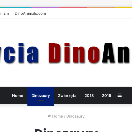
onizm
DinoAnimals.com
Side
Home
Dinozaury
Zwierzęta
2018
2019
Home
/
Dinozaury