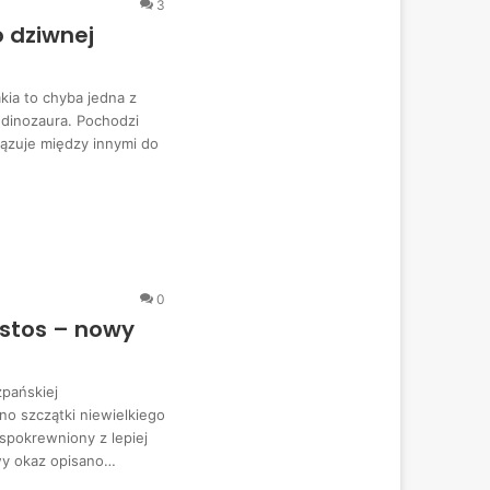
3
 dziwnej
a to chyba jedna z
 dinozaura. Pochodzi
wiązuje między innymi do
0
ostos – nowy
zpańskiej
no szczątki niewielkiego
 spokrewniony z lepiej
y okaz opisano…