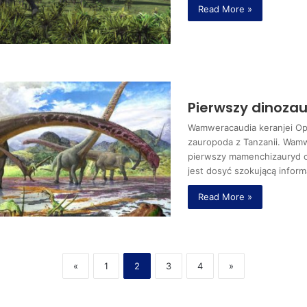
Read More »
Pierwszy dinozaur
Wamweracaudia keranjei Op
zauropoda z Tanzanii. Wamw
pierwszy mamenchizauryd o
jest dosyć szokującą inform
Read More »
«
1
2
3
4
»