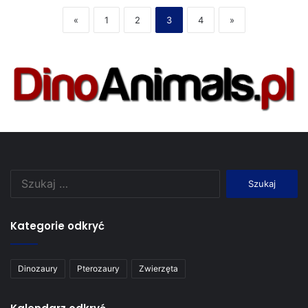
«
1
2
3
4
»
Szukaj:
Kategorie odkryć
Dinozaury
Pterozaury
Zwierzęta