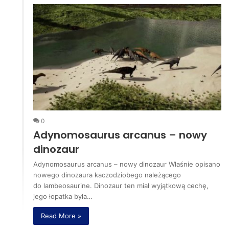
0
Adynomosaurus arcanus – nowy
dinozaur
Adynomosaurus arcanus – nowy dinozaur Właśnie opisano
nowego dinozaura kaczodziobego należącego
do lambeosaurine. Dinozaur ten miał wyjątkową cechę,
jego łopatka była…
Read More »