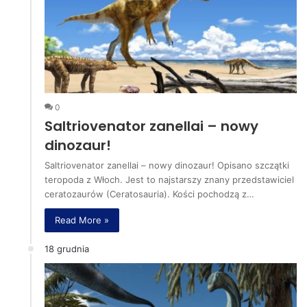
0
Saltriovenator zanellai – nowy
dinozaur!
Saltriovenator zanellai – nowy dinozaur! Opisano szczątki
teropoda z Włoch. Jest to najstarszy znany przedstawiciel
ceratozaurów (Ceratosauria). Kości pochodzą z…
Read More »
18 grudnia