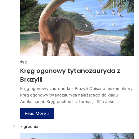
0
Kręg ogonowy tytanozauryda z
Brazylii
Kręg ogonowy zauropoda z Brazylii Opisano niekompletny
kręg ogonowy tytanozauryda należącego do kladu
Aeolosaurini. Kręg pochodzi z formacji São José…
Read More »
7 grudnia