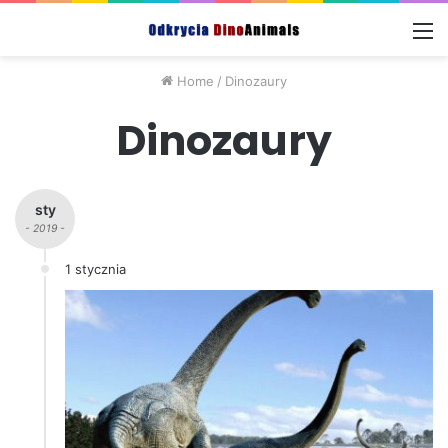
M
Home
/
Dinozaury
Dinozaury
sty
- 2019 -
1 stycznia