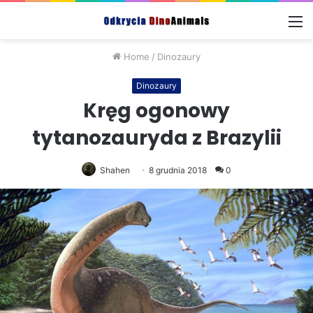
M
Home
/
Dinozaury
Dinozaury
Kręg ogonowy
tytanozauryda z Brazylii
Shahen
8 grudnia 2018
0