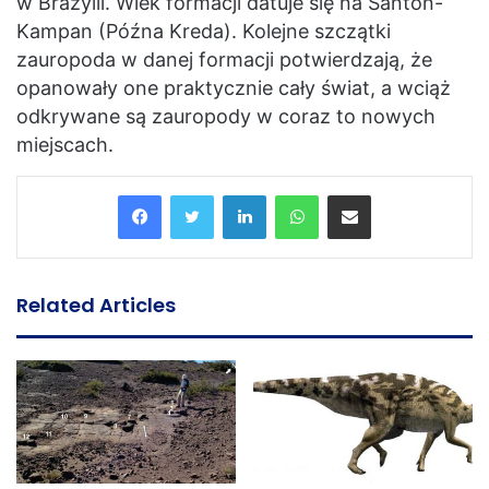
w Brazylii. Wiek formacji datuje się na Santon-
Kampan (Późna Kreda). Kolejne szczątki
zauropoda w danej formacji potwierdzają, że
opanowały one praktycznie cały świat, a wciąż
odkrywane są zauropody w coraz to nowych
miejscach.
LinkedIn
WhatsApp
Share via Email
Related Articles