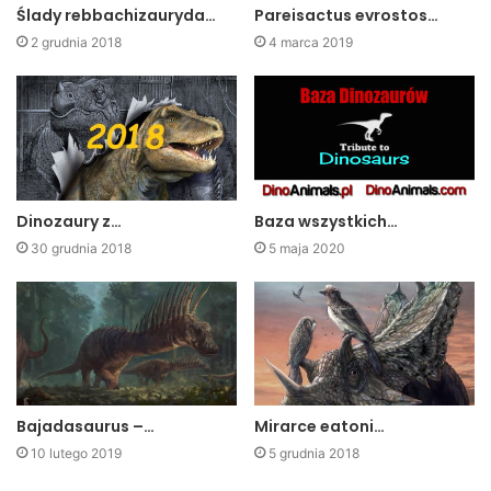
Ślady rebbachizauryda…
Pareisactus evrostos…
2 grudnia 2018
4 marca 2019
Dinozaury z…
Baza wszystkich…
30 grudnia 2018
5 maja 2020
Bajadasaurus –…
Mirarce eatoni…
10 lutego 2019
5 grudnia 2018